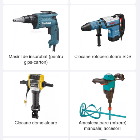
SERVICE
INCHIRIERI
BLOG
CONTACT
AUTENTIFICARE
Masini de insurubat (pentru
Ciocane rotopercutoare SDS
gips-carton)
Ciocane demolatoare
Amestecatoare (mixere)
manuale; accesorii