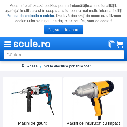
Acest site utilizează cookies pentru îmbunătăţirea funcţionalităţii,
uşurinţei în utilizare şi în scop statistic, pentru mai multe informaţii citiţi
Politica de protectie a datelor
. Dacă vă declaraţi de acord cu utilizarea
cookie-urilor vă rugăm să daţi click pe "Da, sunt de acord"!
Da, sunt de acord
Acasă
Scule electrice portabile 220V
CATEGORII
PROMOTII
NOUTATI
RESIGILATE
LICHIDARE
CATALOAGE
PRODUCATORI
Masini de gaurit
Masini de insurubat cu impact