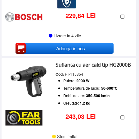
229,84 LEI
Livrare in 4 zile
Adauga in cos
Suflanta cu aer cald tip HG2000B
Cod:
FT-115354
Putere:
2000 W
Temperatura de lucru:
50-600°C
Debit de aer:
350-500 l/min
Greutate:
1.2 kg
243,03 LEI
Stoc limitat