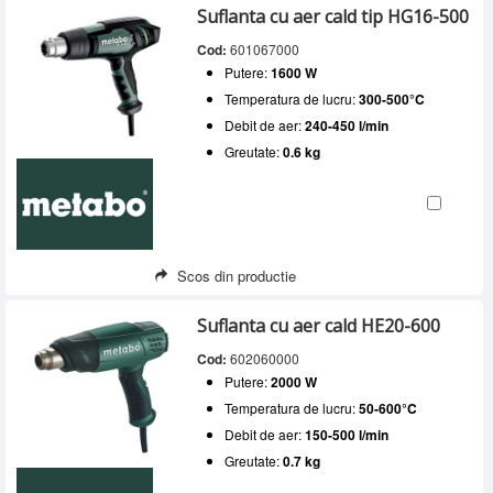
Suflanta cu aer cald tip HG16-500
Cod:
601067000
Putere:
1600 W
Temperatura de lucru:
300-500°C
Debit de aer:
240-450 l/min
Greutate:
0.6 kg
Scos din productie
Suflanta cu aer cald HE20-600
Cod:
602060000
Putere:
2000 W
Temperatura de lucru:
50-600°C
Debit de aer:
150-500 l/min
Greutate:
0.7 kg