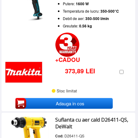
Putere:
1600 W
Temperatura de lucru:
350-500°C
Debit de aer:
350-500 l/min
Greutate:
0.56 kg
+CADOU
373,89 LEI
Stoc limitat
Adauga in cos
Suflanta cu aer cald D26411-QS,
DeWalt
Cod:
D26411-QS