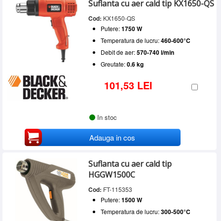
Putere
Suflanta cu aer cald tip KX1650-QS
BOSCH
(5)
SERVICE
Peste 1000 W
(18)
DEWALT
(2)
Temperatura de lucru
Cod:
KX1650-QS
INCHIRIERI
FAR TOOLS
(2)
Putere:
1750 W
50-600°C
(5)
Debit de aer
MAKITA
(2)
50-630°C
(1)
BLOG
Temperatura de lucru:
460-600°C
METABO
(5)
150-500 l/min
(6)
50-650°C
(3)
Debit de aer:
570-740 l/min
150-650 l/min
(1)
CONTACT
65-645°C
(1)
Greutate:
0.6 kg
200-500 l/min
(1)
80-600°C
(1)
AUTENTIFICARE
240-450 l/min
(2)
80-650°C
(1)
101,53 LEI
250-450 l/min
(1)
100-550°C
(1)
250-500 l/min
(1)
300-500°C
(3)
300-500 l/min
(1)
350-500°C
(1)
350-500 l/min
(2)
In stoc
460-600°C
(1)
350-550 l/min
(1)
570-740 l/min
(1)
Adauga in cos
Suflanta cu aer cald tip
HGGW1500C
Cod:
FT-115353
Putere:
1500 W
Temperatura de lucru:
300-500°C