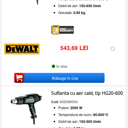
Debit de aer:
150-650 l/min
Greutate:
0.85 kg
543,69 LEI
In stoc
Adauga in cos
Suflanta cu aer cald, tip HG20-600
Cod:
602066000
Putere:
2000 W
Temperatura de lucru:
80-600°C
Debit de aer:
150-500 l/min