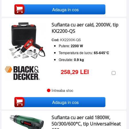
Adauga in cos
Suflanta cu aer cald, 2000W, tip
KX2200-QS
Cod:
KX2200K-QS
Putere:
2200 W
Temperatura de lucru:
65-645°C
Greutate:
0.9 kg
258,29 LEI
Intreaba stoc
Adauga in cos
Suflanta cu aer cald 1800W,
50/300/600°C, tip UniversalHeat