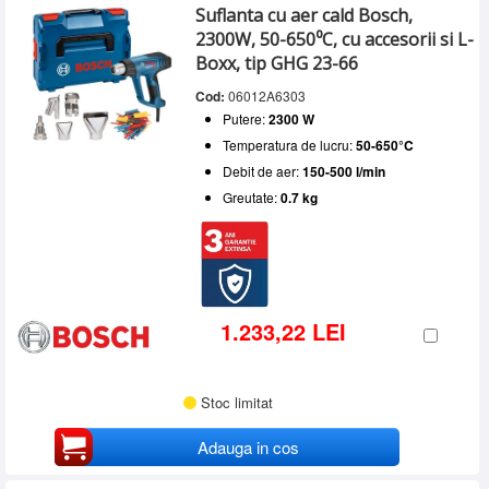
Suflanta cu aer cald Bosch,
2300W, 50-650⁰C, cu accesorii si L-
Boxx, tip GHG 23-66
Cod:
06012A6303
Putere:
2300 W
Temperatura de lucru:
50-650°C
Debit de aer:
150-500 l/min
Greutate:
0.7 kg
1.233,22 LEI
Stoc limitat
Adauga in cos