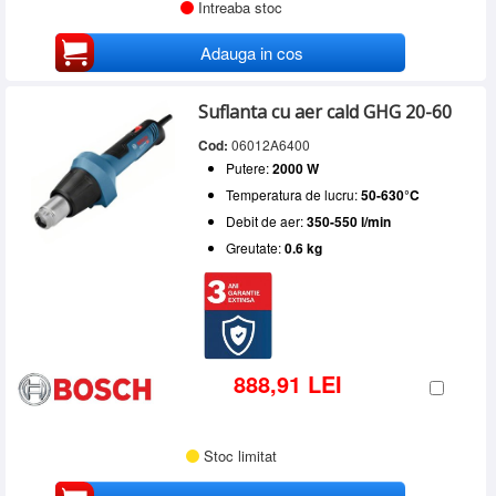
Intreaba stoc
Adauga in cos
Suflanta cu aer cald GHG 20-60
Cod:
06012A6400
Putere:
2000 W
Temperatura de lucru:
50-630°C
Debit de aer:
350-550 l/min
Greutate:
0.6 kg
888,91 LEI
Stoc limitat