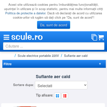
Acest site utilizează cookies pentru îmbunătăţirea funcţionalităţii,
uşurinţei în utilizare şi în scop statistic, pentru mai multe informaţii citiţi
Politica de protectie a datelor
. Dacă vă declaraţi de acord cu utilizarea
cookie-urilor vă rugăm să daţi click pe "Da, sunt de acord"!
Da, sunt de acord
Acasă
Scule electrice portabile 220V
Suflante aer cald
CATEGORII
PROMOTII
Filtre
NOUTATI
Elimina filtrele
Suflante aer cald
RESIGILATE
Disponibilitate
Sortare dupa:
LICHIDARE
Cadou
(2)
Preț
Tip afisare:
CATALOAGE
-
Brand
PRODUCATORI
BLACK&DECKER
(2)