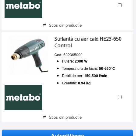
Scos din productie
Suflanta cu aer cald HE23-650
Control
Cod:
602365000
Putere:
2300 W
Temperatura de lucru:
50-650°C
Debit de aer:
150-500 l/min
Greutate:
0.94 kg
Scos din productie
Autentificare