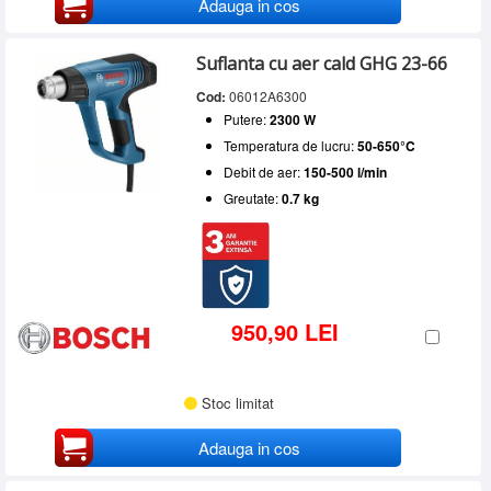
Adauga in cos
Suflanta cu aer cald GHG 23-66
Cod:
06012A6300
Putere:
2300 W
Temperatura de lucru:
50-650°C
Debit de aer:
150-500 l/min
Greutate:
0.7 kg
950,90 LEI
Stoc limitat
Adauga in cos