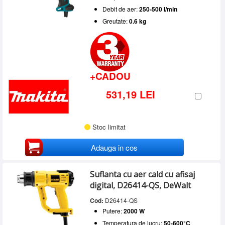
Debit de aer:
250-500 l/min
Greutate:
0.6 kg
+CADOU
531,19 LEI
Stoc limitat
Adauga in cos
Suflanta cu aer cald cu afisaj
digital, D26414-QS, DeWalt
Cod:
D26414-QS
Putere:
2000 W
Temperatura de lucru:
50-600°C