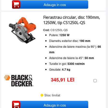
Adauga in cos
Fierastrau circular, disc 190mm,
1250W, tip CS1250L-QS
Cod:
CS1250L-QS
Putere:
1250 W
Diametru exterior disc:
190 mm
Adancime de taiere maxima (la 90°):
66
mm
Adancime de taiere la 45°:
50 mm
Turatie in gol:
5300 rot/min
Greutate:
4.7 kg
345,91 LEI
Stoc limitat
Adauga in cos