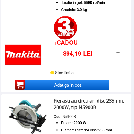
Turatie in gol:
5500 rot/min
Greutate:
3.9 kg
+CADOU
894,19 LEI
Stoc limitat
Adauga in cos
Fierastrau circular, disc 235mm,
2000W, tip N5900B
Cod:
N5900B
Putere:
2000 W
Diametru exterior disc:
235 mm