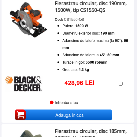
Fierastrau circular, disc 190mm,
1500W, tip CS1550-QS
Cod:
CS1550-QS
Putere:
1500 W
Diametru exterior disc:
190 mm
Adancime de taiere maxima (la 90°):
66
mm
Adancime de taiere la 45°:
50 mm
Turatie in gol:
5500 rot/min
Greutate:
4.3 kg
428,96 LEI
Intreaba stoc
Adauga in cos
Fierastrau circular, disc 185mm,