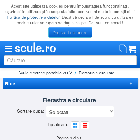
Acest site utilizează cookies pentru îmbunătăţirea funcţionalităţii,
uşurinţei în utilizare şi în scop statistic, pentru mai multe informaţii citiţi
Politica de protectie a datelor
. Dacă vă declaraţi de acord cu utilizarea
cookie-urilor vă rugăm să daţi click pe "Da, sunt de acord"!
Da, sunt de acord
Acasă
Scule electrice portabile 220V
Fierastraie circulare
CATEGORII
PROMOTII
Filtre
NOUTATI
Elimina filtrele
Fierastraie circulare
RESIGILATE
Disponibilitate
Sortare dupa:
LICHIDARE
Cadou
(15)
Preț
Tip afisare:
CATALOAGE
-
Brand
PRODUCATORI
BLACK&DECKER
(3)
Pagina 1 din 2