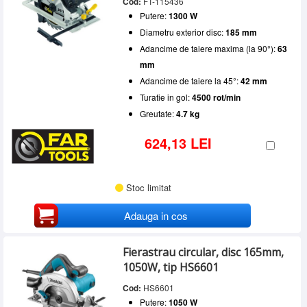
Cod:
FT-115436
Putere:
1300 W
Diametru exterior disc:
185 mm
Adancime de taiere maxima (la 90°):
63
mm
Adancime de taiere la 45°:
42 mm
Turatie in gol:
4500 rot/min
Greutate:
4.7 kg
624,13 LEI
Stoc limitat
Adauga in cos
Fierastrau circular, disc 165mm,
1050W, tip HS6601
Cod:
HS6601
Putere:
1050 W