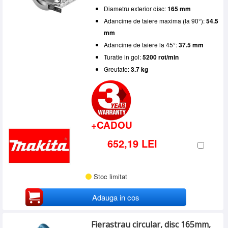
Diametru exterior disc:
165 mm
Adancime de taiere maxima (la 90°):
54.5
mm
Adancime de taiere la 45°:
37.5 mm
Turatie in gol:
5200 rot/min
Greutate:
3.7 kg
+CADOU
652,19 LEI
Stoc limitat
Adauga in cos
Fierastrau circular, disc 165mm,