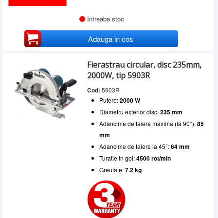
Intreaba stoc
Adauga in cos
Fierastrau circular, disc 235mm,
2000W, tip 5903R
Cod:
5903R
Putere:
2000 W
Diametru exterior disc:
235 mm
Adancime de taiere maxima (la 90°):
85
mm
Adancime de taiere la 45°:
64 mm
Turatie in gol:
4500 rot/min
Greutate:
7.2 kg