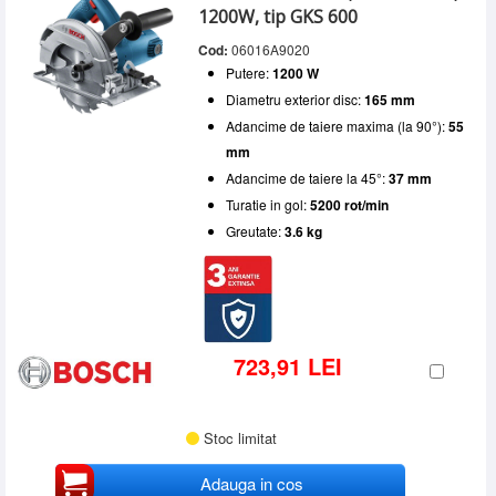
1200W, tip GKS 600
Cod:
06016A9020
Putere:
1200 W
Diametru exterior disc:
165 mm
Adancime de taiere maxima (la 90°):
55
mm
Adancime de taiere la 45°:
37 mm
Turatie in gol:
5200 rot/min
Greutate:
3.6 kg
723,91 LEI
Stoc limitat
Adauga in cos