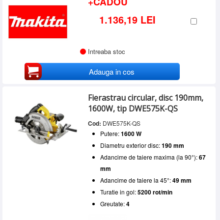
+CADOU
1.136,19 LEI
Intreaba stoc
Adauga in cos
Fierastrau circular, disc 190mm,
1600W, tip DWE575K-QS
Cod:
DWE575K-QS
Putere:
1600 W
Diametru exterior disc:
190 mm
Adancime de taiere maxima (la 90°):
67
mm
Adancime de taiere la 45°:
49 mm
Turatie in gol:
5200 rot/min
Greutate:
4