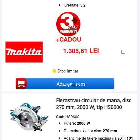
Greutate:
5.2
+CADOU
1.385,61 LEI
Stoc limitat
Adauga in cos
Fierastrau circular de mana, disc
270 mm, 2000 W, tip HS0600
Cod:
HS0600
Putere:
2000 W
Diametru exterior disc:
270 mm
Adancime de taiere maxima (la 90°):
101