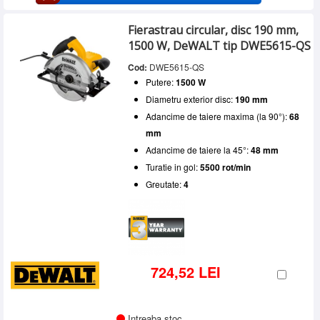
Fierastrau circular, disc 190 mm,
1500 W, DeWALT tip DWE5615-QS
Cod:
DWE5615-QS
Putere:
1500 W
Diametru exterior disc:
190 mm
Adancime de taiere maxima (la 90°):
68
mm
Adancime de taiere la 45°:
48 mm
Turatie in gol:
5500 rot/min
Greutate:
4
724,52 LEI
Intreaba stoc