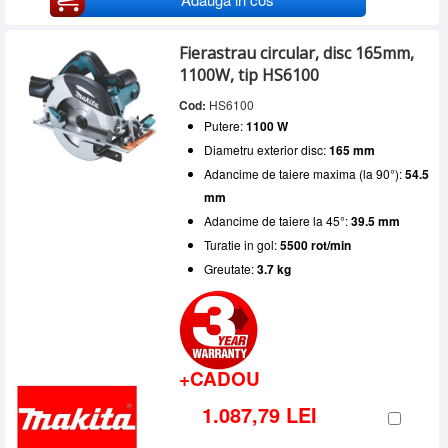
Fierastrau circular, disc 165mm,
1100W, tip HS6100
Cod:
HS6100
Putere:
1100 W
Diametru exterior disc:
165 mm
Adancime de taiere maxima (la 90°):
54.5
mm
Adancime de taiere la 45°:
39.5 mm
Turatie in gol:
5500 rot/min
Greutate:
3.7 kg
+CADOU
1.087,79 LEI