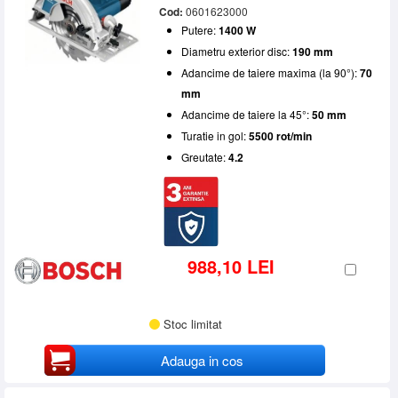
Cod:
0601623000
Putere:
1400 W
Diametru exterior disc:
190 mm
Adancime de taiere maxima (la 90°):
70
mm
Adancime de taiere la 45°:
50 mm
Turatie in gol:
5500 rot/min
Greutate:
4.2
988,10 LEI
Stoc limitat
Adauga in cos