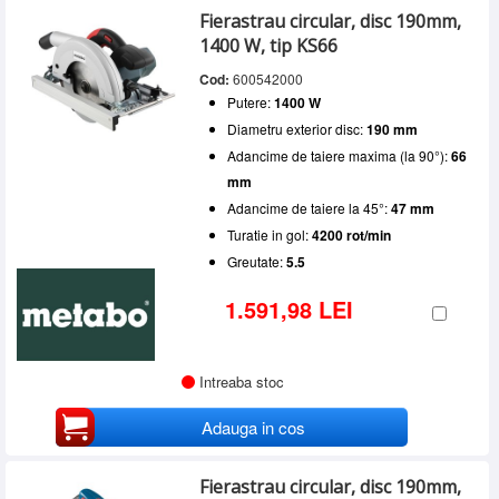
Fierastrau circular, disc 190mm,
1400 W, tip KS66
Cod:
600542000
Putere:
1400 W
Diametru exterior disc:
190 mm
Adancime de taiere maxima (la 90°):
66
mm
Adancime de taiere la 45°:
47 mm
Turatie in gol:
4200 rot/min
Greutate:
5.5
1.591,98 LEI
Intreaba stoc
Adauga in cos
Fierastrau circular, disc 190mm,