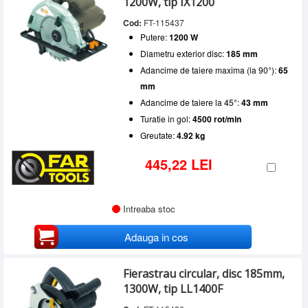
1200W, tip IX1200
Cod:
FT-115437
Putere:
1200 W
Diametru exterior disc:
185 mm
Adancime de taiere maxima (la 90°):
65
mm
Adancime de taiere la 45°:
43 mm
Turatie in gol:
4500 rot/min
Greutate:
4.92 kg
445,22 LEI
Intreaba stoc
Adauga in cos
Fierastrau circular, disc 185mm,
1300W, tip LL1400F