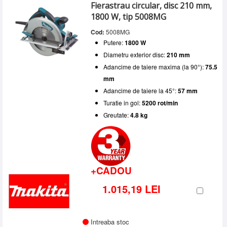
Fierastrau circular, disc 210 mm,
1800 W, tip 5008MG
Cod:
5008MG
Putere:
1800 W
Diametru exterior disc:
210 mm
Adancime de taiere maxima (la 90°):
75.5
mm
Adancime de taiere la 45°:
57 mm
Turatie in gol:
5200 rot/min
Greutate:
4.8 kg
+CADOU
1.015,19 LEI
Intreaba stoc