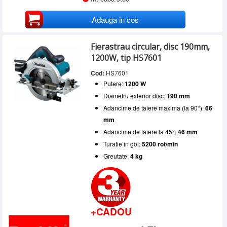
Adauga in cos
Fierastrau circular, disc 190mm,
1200W, tip HS7601
Cod:
HS7601
Putere:
1200 W
Diametru exterior disc:
190 mm
Adancime de taiere maxima (la 90°):
66
mm
Adancime de taiere la 45°:
46 mm
Turatie in gol:
5200 rot/min
Greutate:
4 kg
+CADOU