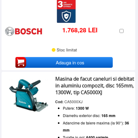
1.768,28 LEI
Stoc limitat
Adauga in cos
Masina de facut caneluri si debitat
in aluminiu compozit, disc 165mm,
1300W, tip CA5000XJ
Cod:
CA5000XJ
Putere:
1300 W
Diametru exterior disc:
165 mm
Adancime de taiere maxima (la 90°):
36
mm
Turatie in gol:
6400 rot/min