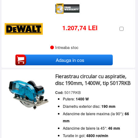
1.207,74 LEI
Intreaba stoc
Adauga in cos
Fierastrau circular cu aspiratie,
disc 190mm, 1400W, tip 5017RKB
Cod:
5017RKB
Putere:
1400 W
Diametru exterior disc:
190 mm
Adancime de taiere maxima (la 90°):
66
mm
Adancime de taiere la 45°:
46 mm
Turatie in gol:
4800 rot/min