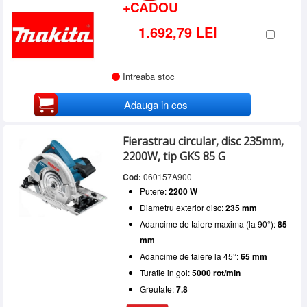
+CADOU
1.692,79 LEI
Intreaba stoc
Adauga in cos
Fierastrau circular, disc 235mm,
2200W, tip GKS 85 G
Cod:
060157A900
Putere:
2200 W
Diametru exterior disc:
235 mm
Adancime de taiere maxima (la 90°):
85
mm
Adancime de taiere la 45°:
65 mm
Turatie in gol:
5000 rot/min
Greutate:
7.8