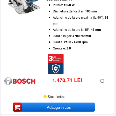
Putere:
1350 W
Diametru exterior disc:
165 mm
Adancime de taiere maxima (la 90°):
63
mm
Adancime de taiere la 45°:
48 mm
Turatie in gol:
4700 rot/min
Turatie:
2100 - 4700 rpm
Greutate:
3.8
1.470,71 LEI
Stoc limitat
Adauga in cos