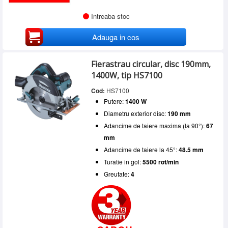
Intreaba stoc
Adauga in cos
Fierastrau circular, disc 190mm,
1400W, tip HS7100
Cod:
HS7100
Putere:
1400 W
Diametru exterior disc:
190 mm
Adancime de taiere maxima (la 90°):
67
mm
Adancime de taiere la 45°:
48.5 mm
Turatie in gol:
5500 rot/min
Greutate:
4