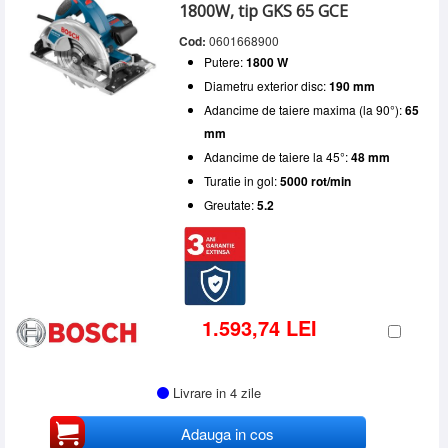
1800W, tip GKS 65 GCE
Cod:
0601668900
Putere:
1800 W
Diametru exterior disc:
190 mm
Adancime de taiere maxima (la 90°):
65
mm
Adancime de taiere la 45°:
48 mm
Turatie in gol:
5000 rot/min
Greutate:
5.2
1.593,74 LEI
Livrare in 4 zile
Adauga in cos