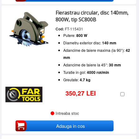
Fierastrau circular, disc 140mm,
800W, tip SC800B
Cod:
FT-115431
Putere:
800 W
Diametru exterior disc:
140 mm
Adancime de taiere maxima (la 90°):
42
mm
Adancime de taiere la 45°:
30 mm
Turatie in gol:
4000 rot/min
Greutate:
4.7 kg
350,27 LEI
Intreaba stoc
Adauga in cos