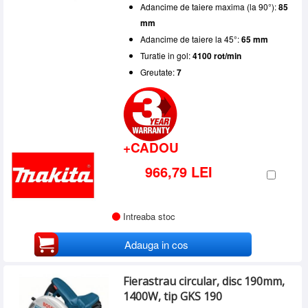
Adancime de taiere maxima (la 90°):
85
mm
Adancime de taiere la 45°:
65 mm
Turatie in gol:
4100 rot/min
Greutate:
7
+CADOU
966,79 LEI
Intreaba stoc
Adauga in cos
Fierastrau circular, disc 190mm,
1400W, tip GKS 190