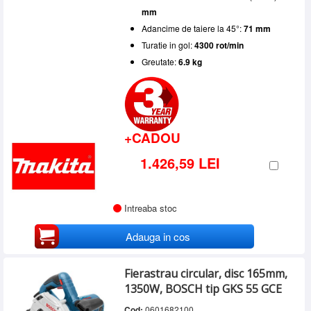
mm
Adancime de taiere la 45°:
71 mm
Turatie in gol:
4300 rot/min
Greutate:
6.9 kg
+CADOU
1.426,59 LEI
Intreaba stoc
Adauga in cos
Fierastrau circular, disc 165mm,
1350W, BOSCH tip GKS 55 GCE
Cod:
0601682100