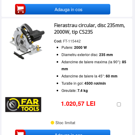
Adauga in cos
Fierastrau circular, disc 235mm,
2000W, tip CS235
Cod:
FT-115442
Putere:
2000 W
Diametru exterior disc:
235 mm
Adancime de taiere maxima (la 90°):
85
mm
Adancime de taiere la 45°:
60 mm
Turatie in gol:
4500 rot/min
Greutate:
7.4 kg
1.020,57 LEI
Stoc limitat
Adauga in cos