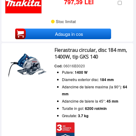
797,39 LEI
Stoc limitat
Adauga in cos
Fierastrau circular, disc 184 mm,
1400W, tip GKS 140
Cod:
06016B3020
Putere:
1400 W
Diametru exterior disc:
184 mm
Adancime de taiere maxima (la 90°):
64
mm
Adancime de taiere la 45°:
45 mm
Turatie in gol:
6200 rot/min
Greutate:
3.7 kg