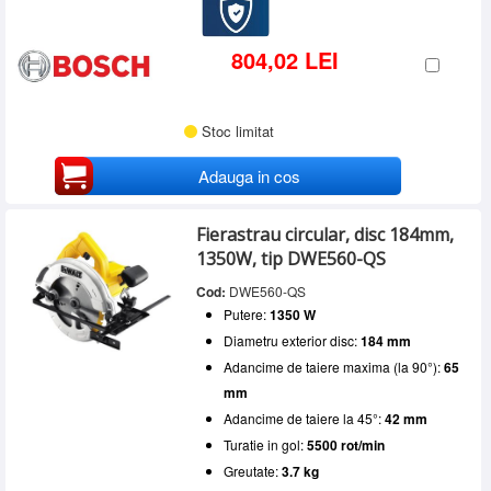
804,02 LEI
Stoc limitat
Adauga in cos
Fierastrau circular, disc 184mm,
1350W, tip DWE560-QS
Cod:
DWE560-QS
Putere:
1350 W
Diametru exterior disc:
184 mm
Adancime de taiere maxima (la 90°):
65
mm
Adancime de taiere la 45°:
42 mm
Turatie in gol:
5500 rot/min
Greutate:
3.7 kg