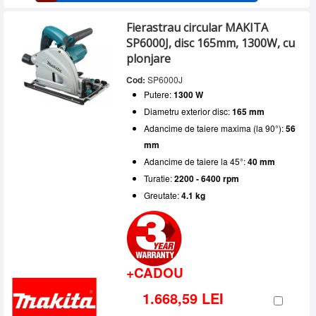
Fierastrau circular MAKITA
SP6000J, disc 165mm, 1300W, cu
plonjare
Cod:
SP6000J
Putere:
1300 W
Diametru exterior disc:
165 mm
Adancime de taiere maxima (la 90°):
56
mm
Adancime de taiere la 45°:
40 mm
Turatie:
2200 - 6400 rpm
Greutate:
4.1 kg
+CADOU
1.668,59 LEI