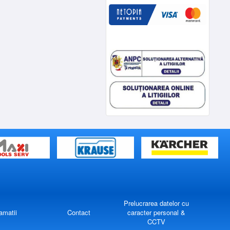
Prelucrarea datelor cu
amatii
Contact
caracter personal &
CCTV