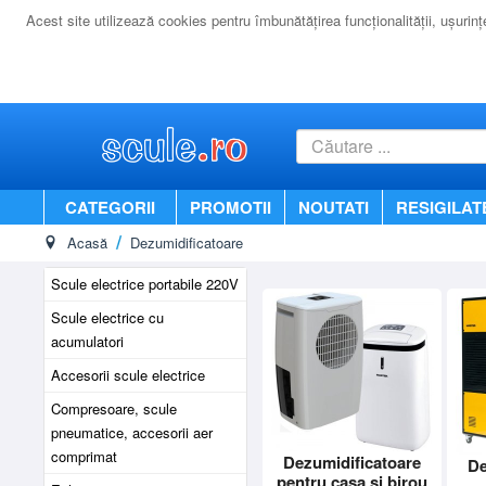
Acest site utilizează cookies pentru îmbunătăţirea funcţionalităţii, uşurinţei
CATEGORII
PROMOTII
NOUTATI
RESIGILAT
Acasă
Dezumidificatoare
Scule electrice portabile 220V
Scule electrice cu
acumulatori
Accesorii scule electrice
Compresoare, scule
pneumatice, accesorii aer
comprimat
Dezumidificatoare
De
pentru casa si birou