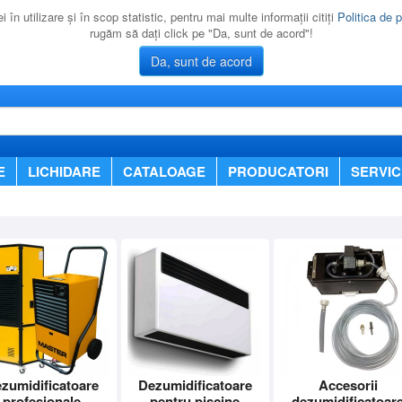
 în utilizare şi în scop statistic, pentru mai multe informaţii citiţi
Politica de p
rugăm să daţi click pe "Da, sunt de acord"!
Da, sunt de acord
E
LICHIDARE
CATALOAGE
PRODUCATORI
SERVIC
zumidificatoare
Dezumidificatoare
Accesorii
profesionale
pentru piscine
dezumidificatoar