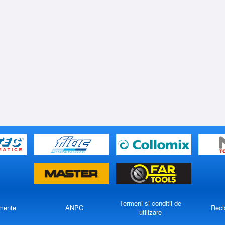
Termeni si conditii de
mente
ANPC
Recl
utilizare