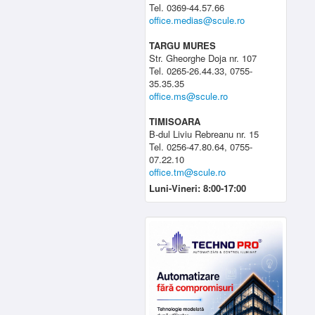
Tel. 0369-44.57.66
office.medias@scule.ro
TARGU MURES
Str. Gheorghe Doja nr. 107
Tel. 0265-26.44.33, 0755-
35.35.35
office.ms@scule.ro
TIMISOARA
B-dul Liviu Rebreanu nr. 15
Tel. 0256-47.80.64, 0755-
07.22.10
office.tm@scule.ro
Luni-Vineri: 8:00-17:00