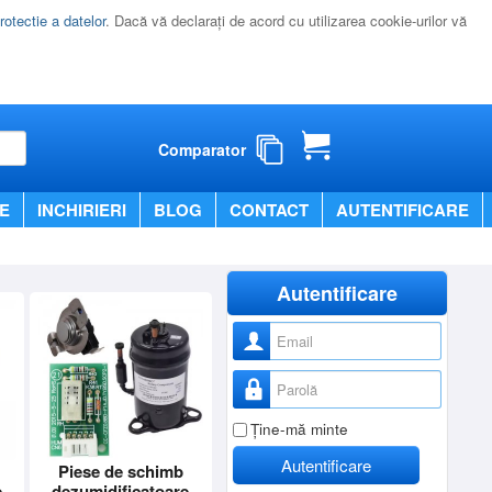
rotectie a datelor
. Dacă vă declaraţi de acord cu utilizarea cookie-urilor vă
Comparator
E
INCHIRIERI
BLOG
CONTACT
AUTENTIFICARE
Autentificare
Nume utilizator
Parolă
Ţine-mă minte
Autentificare
Piese de schimb
e
dezumidificatoare