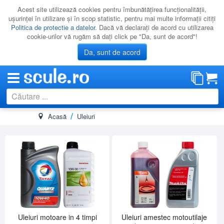
Acest site utilizează cookies pentru îmbunătăţirea funcţionalităţii,
uşurinţei în utilizare şi în scop statistic, pentru mai multe informaţii citiţi
Politica de protectie a datelor
. Dacă vă declaraţi de acord cu utilizarea
cookie-urilor vă rugăm să daţi click pe "Da, sunt de acord"!
Da, sunt de acord
Acasă
Uleiuri
CATEGORII
PROMOTII
NOUTATI
RESIGILATE
LICHIDARE
CATALOAGE
PRODUCATORI
Uleiuri motoare in 4 timpi
Uleiuri amestec motoutilaje