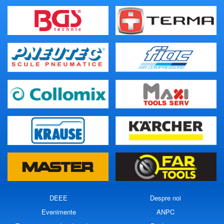
DEEE
Despre noi
Evenimente
ANPC