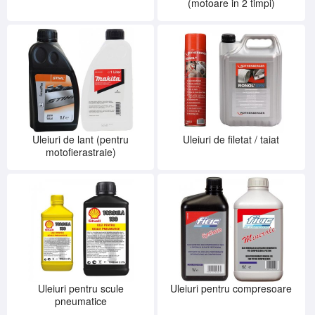
(motoare in 2 timpi)
SERVICE
INCHIRIERI
BLOG
CONTACT
AUTENTIFICARE
Uleiuri de lant (pentru
Uleiuri de filetat / taiat
motofierastraie)
Uleiuri pentru scule
Uleiuri pentru compresoare
pneumatice