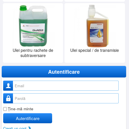
Ulei pentru rachete de
Ulei special / de transmisie
subtraversare
Autentificare
Nume utilizator
Parolă
Ţine-mă minte
Autentificare
Creaţi un cont