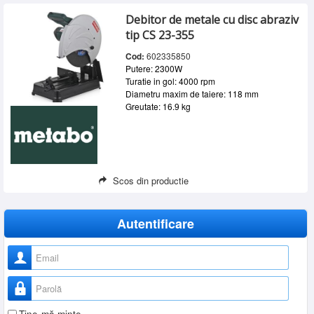
Debitor de metale cu disc abraziv
tip CS 23-355
Cod:
602335850
Putere: 2300W
Turatie in gol: 4000 rpm
Diametru maxim de taiere: 118 mm
Greutate: 16.9 kg
Scos din productie
Autentificare
Nume utilizator
Parolă
Ţine-mă minte