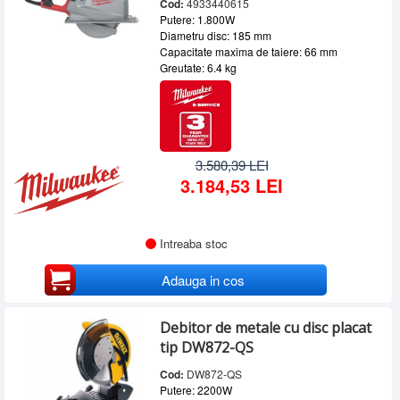
Cod:
4933440615
Putere: 1.800W
Diametru disc: 185 mm
Capacitate maxima de taiere: 66 mm
Greutate: 6.4 kg
3.580,39 LEI
3.184,53 LEI
Intreaba stoc
Adauga in cos
Debitor de metale cu disc placat
tip DW872-QS
Cod:
DW872-QS
Putere: 2200W