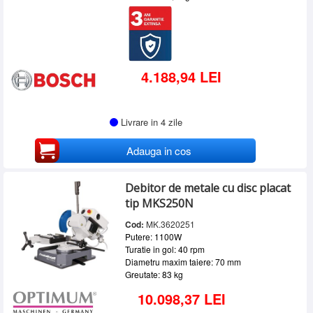
4.188,94 LEI
Livrare in 4 zile
Adauga in cos
Debitor de metale cu disc placat
tip MKS250N
Cod:
MK.3620251
Putere: 1100W
Turatie in gol: 40 rpm
Diametru maxim taiere: 70 mm
Greutate: 83 kg
10.098,37 LEI