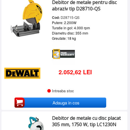
Debitor de metale pentru disc
abraziv tip D28710-QS
Cod:
D28715-QS
Putere: 2.200W
Turatie in gol: 4.000 rpm
Diametru disc: 355 mm
Greutate: 18 kg
2.052,62 LEI
Intreaba stoc
Adauga in cos
Debitor de metale cu disc placat
305 mm, 1750 W, tip LC1230N