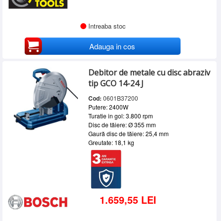
Intreaba stoc
Adauga in cos
Debitor de metale cu disc abraziv
tip GCO 14-24 J
Cod:
0601B37200
Putere: 2400W
Turatie in gol: 3.800 rpm
Disc de tăiere: Ø 355 mm
Gaură disc de tăiere: 25,4 mm
Greutate: 18,1 kg
1.659,55 LEI