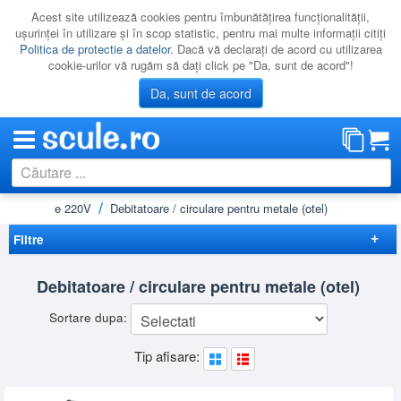
Acest site utilizează cookies pentru îmbunătăţirea funcţionalităţii,
uşurinţei în utilizare şi în scop statistic, pentru mai multe informaţii citiţi
Politica de protectie a datelor
. Dacă vă declaraţi de acord cu utilizarea
cookie-urilor vă rugăm să daţi click pe "Da, sunt de acord"!
Da, sunt de acord
ice portabile 220V
Debitatoare / circulare pentru metale (otel)
CATEGORII
PROMOTII
Filtre
NOUTATI
Elimina filtrele
Debitatoare / circulare pentru metale (otel)
RESIGILATE
Disponibilitate
Sortare dupa:
LICHIDARE
Cadou
(3)
Preț
Promotie
(2)
Tip afisare:
CATALOAGE
-
Brand
PRODUCATORI
BOSCH
(2)