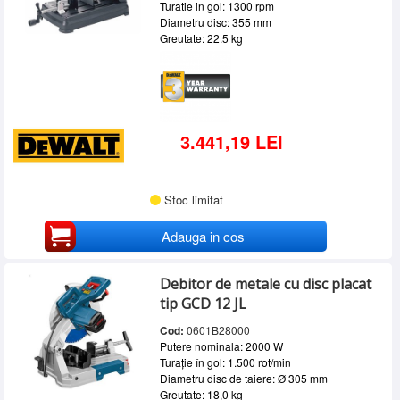
Turatie in gol: 1300 rpm
Diametru disc: 355 mm
Greutate: 22.5 kg
3.441,19 LEI
Stoc limitat
Adauga in cos
Debitor de metale cu disc placat
tip GCD 12 JL
Cod:
0601B28000
Putere nominala: 2000 W
Turaţie în gol: 1.500 rot/min
Diametru disc de taiere: Ø 305 mm
Greutate: 18,0 kg