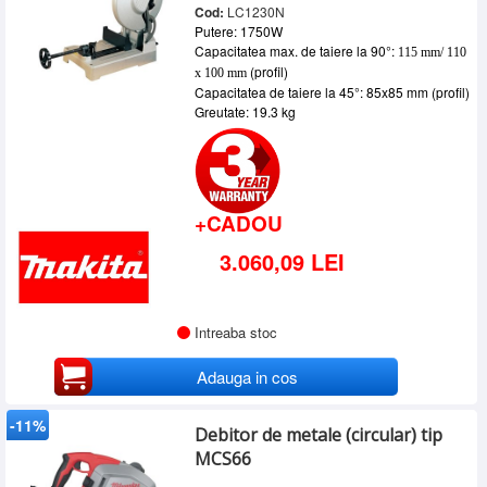
Cod:
LC1230N
Putere: 1750W
Capacitatea max. de taiere la 90°:
115 mm/ 110
(profil)
x 100 mm
Capacitatea de taiere la 45°: 85x85 mm (profil)
Greutate: 19.3 kg
+CADOU
3.060,09 LEI
Intreaba stoc
Adauga in cos
-11%
Debitor de metale (circular) tip
MCS66