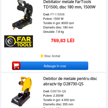
Debitator metale FarTools
DEWALT
(3)
SERVICE
TD1500, disc 180 mm, 1500W
FAR TOOLS
(2)
INCHIRIERI
MAKITA
(3)
Cod:
FT-115506
METABO
(1)
Putere: 1500 W
BLOG
MILWAUKEE
(2)
Turatie in gol: 8000 rpm
OPTIMUM
(2)
Diametru disc: 180 mm
CONTACT
Greutate: 7.8 kg
AUTENTIFICARE
769,83 LEI
Stoc limitat
Adauga in cos
Debitor de metale pentru disc
abraziv tip D28730-QS
Cod:
D28730-QS
Putere: 2.300W
Turatie in gol: 4.000 rpm
Diametru disc: 355 mm