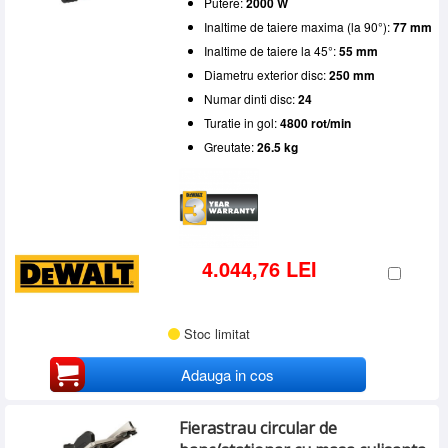
Putere:
2000 W
Inaltime de taiere maxima (la 90°):
77 mm
Inaltime de taiere la 45°:
55 mm
Diametru exterior disc:
250 mm
Numar dinti disc:
24
Turatie in gol:
4800 rot/min
Greutate:
26.5 kg
4.044,76 LEI
Stoc limitat
Adauga in cos
Fierastrau circular de