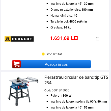
Inaltime de taiere la 45°:
30 mm
Diametru exterior disc:
180 mm
Numar dinti disc:
40
Turatie in gol:
4800 rot/min
Greutate:
16 kg
1.631,69 LEI
Stoc limitat
Adauga in cos
Fierastrau circular de banc tip GTS
254
Cod:
0601B45000
Putere:
1800 W
Inaltime de taiere maxima (la 90°):
80 mm
Inaltime de taiere la 45°:
55 mm