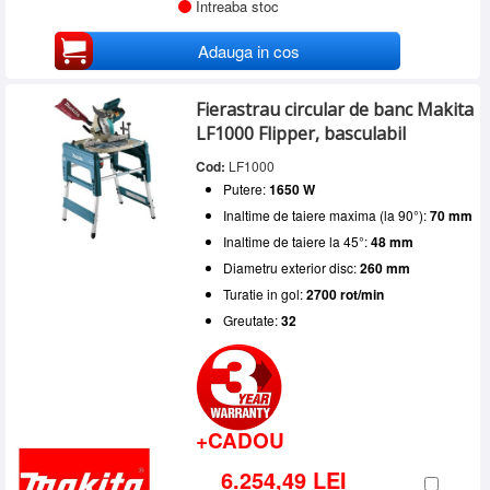
Intreaba stoc
Adauga in cos
Fierastrau circular de banc Makita
LF1000 Flipper, basculabil
Cod:
LF1000
Putere:
1650 W
Inaltime de taiere maxima (la 90°):
70 mm
Inaltime de taiere la 45°:
48 mm
Diametru exterior disc:
260 mm
Turatie in gol:
2700 rot/min
Greutate:
32
+CADOU
6.254,49 LEI