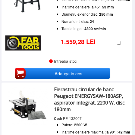
Inaltime de taiere la 45°:
53 mm
Diametru exterior disc:
250 mm
Numar dinti disc:
24
Turatie in gol:
4800 rot/min
1.559,28 LEI
Intreaba stoc
Adauga in cos
Fierastrau circular de banc
Peugeot ENERGYSAW-180ASP,
aspirator integrat, 2200 W, disc
180mm
Cod:
PE-132007
Putere:
2200 W
Inaltime de taiere maxima (la 90°):
42 mm