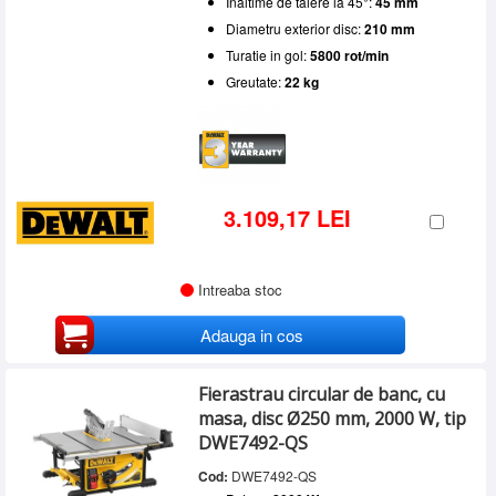
Inaltime de taiere la 45°:
45 mm
Diametru exterior disc:
210 mm
Turatie in gol:
5800 rot/min
Greutate:
22 kg
3.109,17 LEI
Intreaba stoc
Adauga in cos
Fierastrau circular de banc, cu
masa, disc Ø250 mm, 2000 W, tip
DWE7492-QS
Cod:
DWE7492-QS