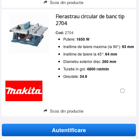
Scos din productie
Fierastrau circular de banc tip
2704
Cod:
2704
Putere:
1650 W
Inaltime de taiere maxima (la 90°):
93 mm
Inaltime de taiere la 45°:
64 mm
Diametru exterior disc:
260 mm
Turatie in gol:
4800 rot/min
Greutate:
34.9
Scos din productie
Autentificare