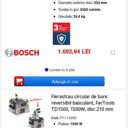
Diametru exterior disc:
254 mm
Turatie in gol:
4300 rot/min
Greutate:
24.4 kg
1.692,94 LEI
Livrare in 4 zile
Adauga in cos
Fierastrau circular de banc
reversibil basculant, FarTools
TD1500, 1500W, disc 210 mm
Cod:
FT-113355
Putere:
1500 W