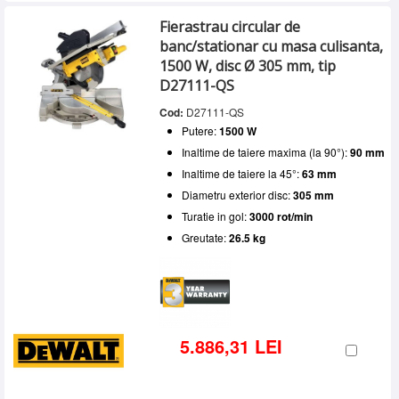
Fierastrau circular de
banc/stationar cu masa culisanta,
1500 W, disc Ø 305 mm, tip
D27111-QS
Cod:
D27111-QS
Putere:
1500 W
Inaltime de taiere maxima (la 90°):
90 mm
Inaltime de taiere la 45°:
63 mm
Diametru exterior disc:
305 mm
Turatie in gol:
3000 rot/min
Greutate:
26.5 kg
5.886,31 LEI