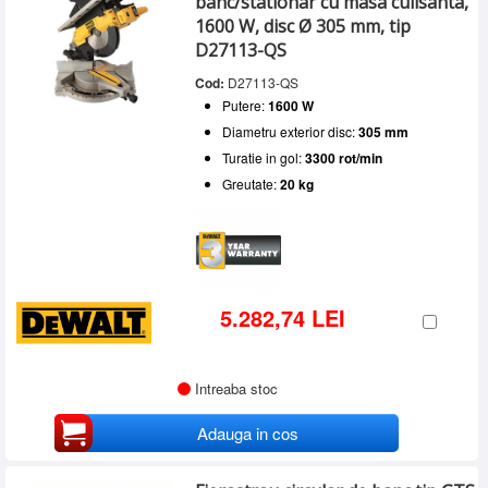
banc/stationar cu masa culisanta,
1600 W, disc Ø 305 mm, tip
D27113-QS
Cod:
D27113-QS
Putere:
1600 W
Diametru exterior disc:
305 mm
Turatie in gol:
3300 rot/min
Greutate:
20 kg
5.282,74 LEI
Intreaba stoc
Adauga in cos