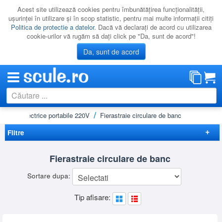
Acest site utilizează cookies pentru îmbunătăţirea funcţionalităţii,
uşurinţei în utilizare şi în scop statistic, pentru mai multe informaţii citiţi
Politica de protectie a datelor
. Dacă vă declaraţi de acord cu utilizarea
cookie-urilor vă rugăm să daţi click pe "Da, sunt de acord"!
Da, sunt de acord
Scule electrice portabile 220V
Fierastraie circulare de banc
CATEGORII
PROMOTII
Filtre
NOUTATI
Elimina filtrele
Fierastraie circulare de banc
RESIGILATE
Disponibilitate
Sortare dupa:
LICHIDARE
Cadou
(2)
Preț
Tip afisare:
CATALOAGE
-
Brand
PRODUCATORI
BOSCH
(3)