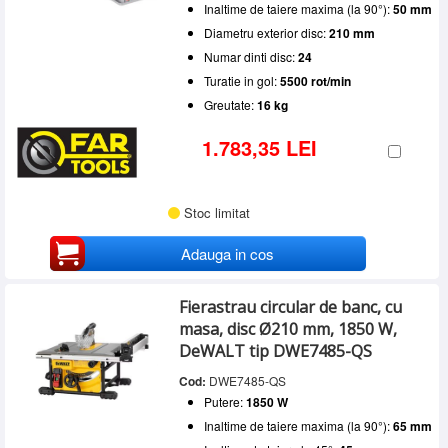
Inaltime de taiere maxima (la 90°):
50 mm
Diametru exterior disc:
210 mm
Numar dinti disc:
24
Turatie in gol:
5500 rot/min
Greutate:
16 kg
1.783,35 LEI
Stoc limitat
Adauga in cos
Fierastrau circular de banc, cu
masa, disc Ø210 mm, 1850 W,
DeWALT tip DWE7485-QS
Cod:
DWE7485-QS
Putere:
1850 W
Inaltime de taiere maxima (la 90°):
65 mm