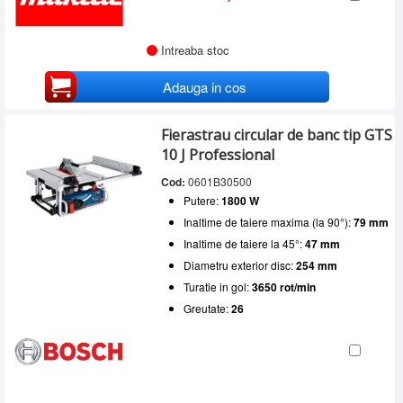
Intreaba stoc
Adauga in cos
Fierastrau circular de banc tip GTS
10 J Professional
Cod:
0601B30500
Putere:
1800 W
Inaltime de taiere maxima (la 90°):
79 mm
Inaltime de taiere la 45°:
47 mm
Diametru exterior disc:
254 mm
Turatie in gol:
3650 rot/min
Greutate:
26