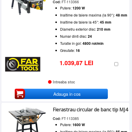
Cod:
FT-113366
Putere:
1200 W
Inaltime de taiere maxima (la 90°):
48 mm
Inaltime de taiere la 45°:
45 mm
Diametru exterior disc:
210 mm
Numar dinti disc:
24
Turatie in gol:
4800 rot/min
Greutate:
16
1.039,87 LEI
Intreaba stoc
Adauga in cos
Fierastrau circular de banc tip MJ4
Cod:
FT-113385
Putere:
1600 W
Inaltime de taiere maxima (la 90°):
85 mm