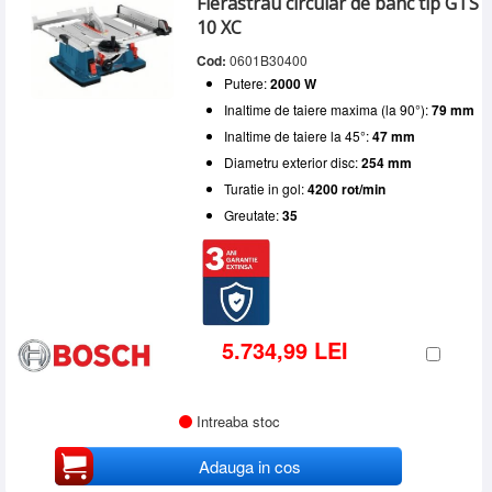
Fierastrau circular de banc tip GTS
10 XC
Cod:
0601B30400
Putere:
2000 W
Inaltime de taiere maxima (la 90°):
79 mm
Inaltime de taiere la 45°:
47 mm
Diametru exterior disc:
254 mm
Turatie in gol:
4200 rot/min
Greutate:
35
5.734,99 LEI
Intreaba stoc
Adauga in cos