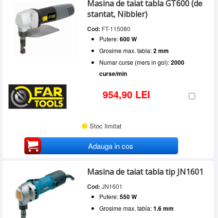
Putere
Masina de taiat tabla GT600 (de
FAR TOOLS
(1)
SERVICE
500 - 700 W
(4)
stantat, Nibbler)
MAKITA
(3)
Grosime max. tabla
Peste 700 W
(3)
INCHIRIERI
Cod:
FT-115080
1.6 mm
(2)
Numar curse (mers in gol)
2 mm
(1)
Putere:
600 W
BLOG
1000 curse/min
(1)
2.8 mm
(1)
Raza minimă
Grosime max. tabla:
2 mm
1300 curse/min
(1)
CONTACT
3.5 mm
(3)
120 mm
(1)
Numar curse (mers in gol):
2000
1600 curse/min
(1)
AUTENTIFICARE
35 mm
(1)
curse/min
2000 curse/min
(1)
45 mm
(1)
2200 curse/min
(1)
954,90 LEI
70 mm
(1)
2400 curse/min
(1)
5200 curse/minut
(1)
Stoc limitat
Adauga in cos
Masina de taiat tabla tip JN1601
Cod:
JN1601
Putere:
550 W
Grosime max. tabla:
1.6 mm