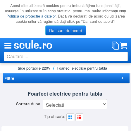
Acest site utilizează cookies pentru îmbunătăţirea funcţionalităţii,
uşurinţei în utilizare şi în scop statistic, pentru mai multe informaţii citiţi
Politica de protectie a datelor
. Dacă vă declaraţi de acord cu utilizarea
cookie-urilor vă rugăm să daţi click pe "Da, sunt de acord"!
Da, sunt de acord
Scule electrice portabile 220V
Foarfeci electrice pentru tabla
CATEGORII
PROMOTII
Filtre
NOUTATI
Elimina filtrele
Foarfeci electrice pentru tabla
RESIGILATE
Disponibilitate
Sortare dupa:
LICHIDARE
Cadou
(3)
Preț
Tip afisare:
CATALOAGE
-
Brand
PRODUCATORI
BOSCH
(3)