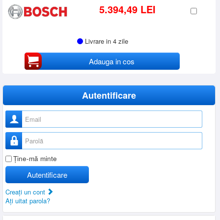
5.394,49 LEI
Livrare in 4 zile
Adauga in cos
Autentificare
Nume utilizator
Parolă
Ţine-mă minte
Autentificare
Creaţi un cont
Aţi uitat parola?