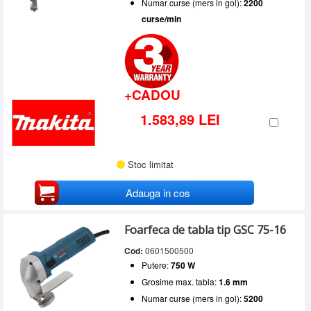
Numar curse (mers in gol):
2200
curse/min
+CADOU
1.583,89 LEI
Stoc limitat
Adauga in cos
Foarfeca de tabla tip GSC 75-16
Cod:
0601500500
Putere:
750 W
Grosime max. tabla:
1.6 mm
Numar curse (mers in gol):
5200