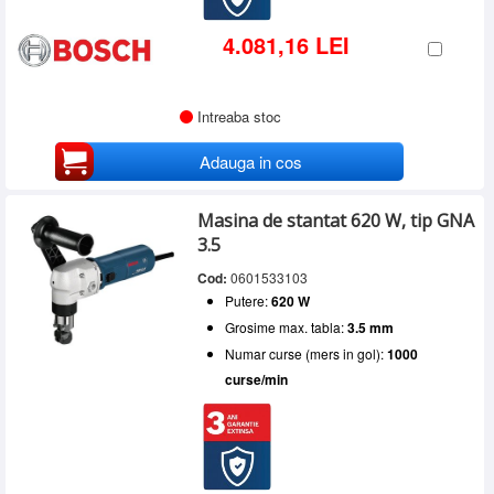
4.081,16 LEI
Intreaba stoc
Adauga in cos
Masina de stantat 620 W, tip GNA
3.5
Cod:
0601533103
Putere:
620 W
Grosime max. tabla:
3.5 mm
Numar curse (mers in gol):
1000
curse/min