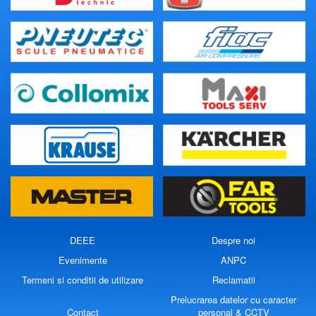
DEEE
Despre noi
Evenimente
ANPC
Termeni si conditii de utilizare
Reclamatii
Prelucrarea datelor cu caracter
Contact
personal & CCTV