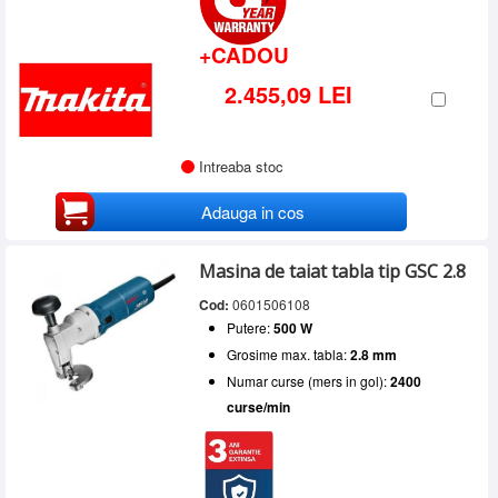
+CADOU
2.455,09 LEI
Intreaba stoc
Adauga in cos
Masina de taiat tabla tip GSC 2.8
Cod:
0601506108
Putere:
500 W
Grosime max. tabla:
2.8 mm
Numar curse (mers in gol):
2400
curse/min