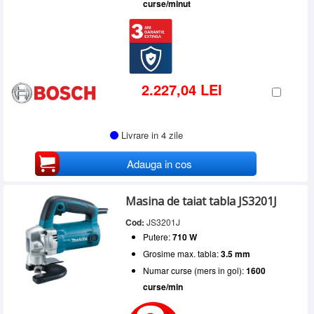
curse/minut
2.227,04 LEI
Livrare in 4 zile
Adauga in cos
Masina de taiat tabla JS3201J
Cod:
JS3201J
Putere:
710 W
Grosime max. tabla:
3.5 mm
Numar curse (mers in gol):
1600
curse/min