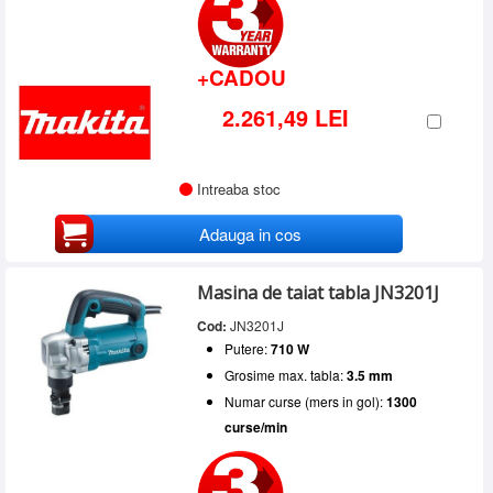
+CADOU
2.261,49 LEI
Intreaba stoc
Adauga in cos
Masina de taiat tabla JN3201J
Cod:
JN3201J
Putere:
710 W
Grosime max. tabla:
3.5 mm
Numar curse (mers in gol):
1300
curse/min