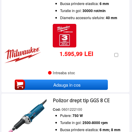
Bucsa prindere elastica:
6 mm
Turatie in gol:
30000 rot/min
Diametru accesoriu slefuire:
40 mm
1.595,99 LEI
Intreaba stoc
Adauga in cos
Polizor drept tip GGS 8 CE
Cod:
0601222100
Putere:
750 W
Turatie in gol:
2500-8000 rpm
Bucsa prindere elastica:
6 mm; 8 mm