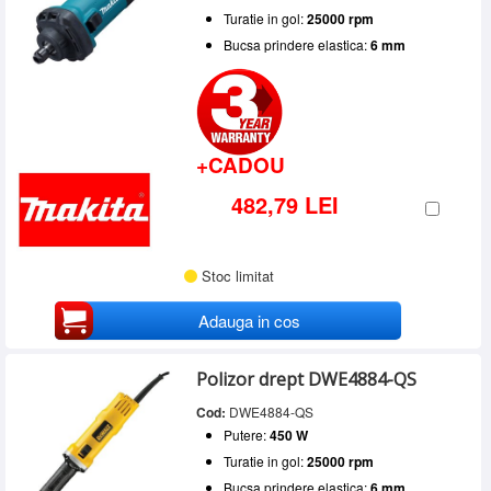
Turatie in gol:
25000 rpm
Bucsa prindere elastica:
6 mm
+CADOU
482,79 LEI
Stoc limitat
Adauga in cos
Polizor drept DWE4884-QS
Cod:
DWE4884-QS
Putere:
450 W
Turatie in gol:
25000 rpm
Bucsa prindere elastica:
6 mm