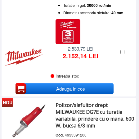
Turatie in gol:
30000 rot/min
Diametru accesoriu slefuire:
40 mm
2.539,79 LEI
2.152,14 LEI
Intreaba stoc
Adauga in cos
NOU
Polizor/slefuitor drept
MILWAUKEE DG7E cu turatie
variabila, prindere cu o mana, 600
W, bucsa 6/8 mm
Cod:
4933391200