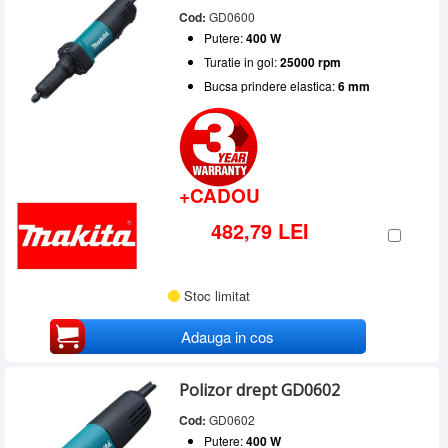
Cod:
GD0600
Putere:
400 W
Turatie in gol:
25000 rpm
Bucsa prindere elastica:
6 mm
+CADOU
482,79 LEI
Stoc limitat
Adauga in cos
Polizor drept GD0602
Cod:
GD0602
Putere:
400 W