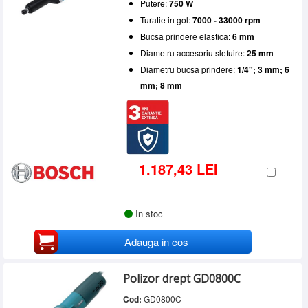
Putere:
750 W
Turatie in gol:
7000 - 33000 rpm
Bucsa prindere elastica:
6 mm
Diametru accesoriu slefuire:
25 mm
Diametru bucsa prindere:
1/4"; 3 mm; 6
mm; 8 mm
1.187,43 LEI
In stoc
Adauga in cos
Polizor drept GD0800C
Cod:
GD0800C