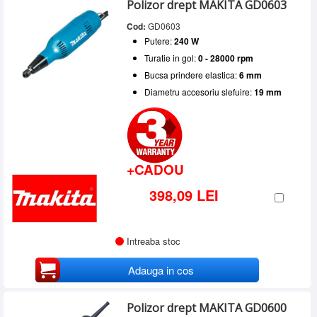
Putere
Polizor drept MAKITA GD0603
DEWALT
(1)
SERVICE
Sub 500 W
(4)
FAR TOOLS
(1)
Bucsa prindere elastica
Cod:
GD0603
500 - 600 W
(4)
INCHIRIERI
MAKITA
(5)
Putere:
240 W
20 mm
(1)
Peste 600 W
(11)
Turatie
MILWAUKEE
(3)
6 mm
(17)
BLOG
Turatie in gol:
0 - 28000 rpm
Fixa
(7)
8 mm
(8)
Bucsa prindere elastica:
6 mm
Reglabila
(11)
CONTACT
Diametru accesoriu slefuire:
19 mm
AUTENTIFICARE
+CADOU
398,09 LEI
Intreaba stoc
Adauga in cos
Polizor drept MAKITA GD0600