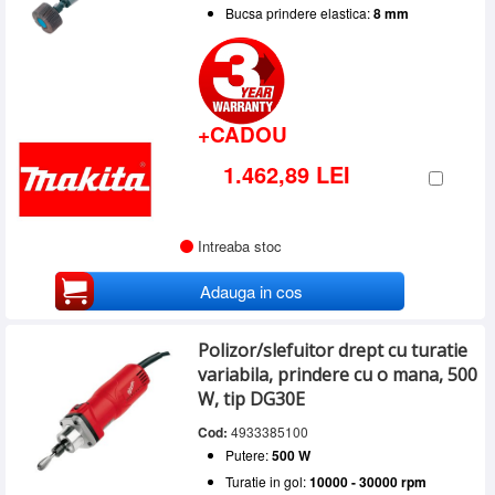
Bucsa prindere elastica:
8 mm
+CADOU
1.462,89 LEI
Intreaba stoc
Adauga in cos
Polizor/slefuitor drept cu turatie
variabila, prindere cu o mana, 500
W, tip DG30E
Cod:
4933385100
Putere:
500 W
Turatie in gol:
10000 - 30000 rpm