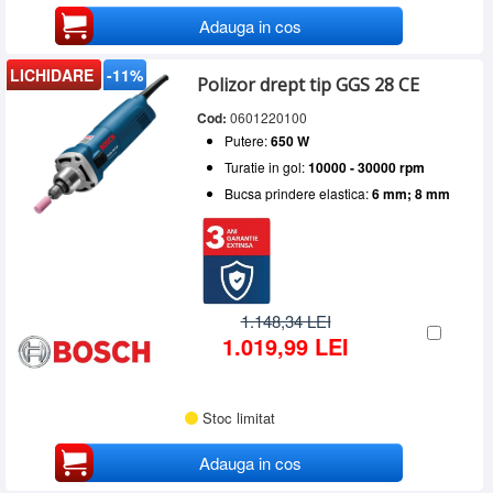
Adauga in cos
LICHIDARE
-11%
Polizor drept tip GGS 28 CE
Cod:
0601220100
Putere:
650 W
Turatie in gol:
10000 - 30000 rpm
Bucsa prindere elastica:
6 mm; 8 mm
1.148,34 LEI
1.019,99 LEI
Stoc limitat
Adauga in cos