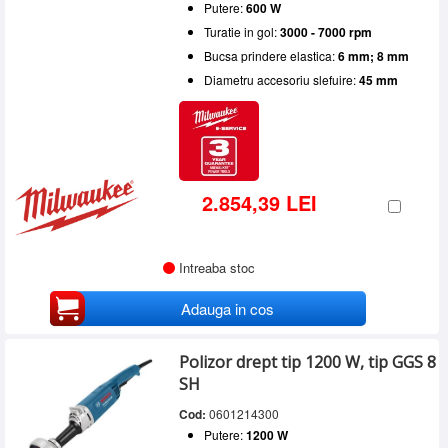
Putere:
600 W
Turatie in gol:
3000 - 7000 rpm
Bucsa prindere elastica:
6 mm; 8 mm
Diametru accesoriu slefuire:
45 mm
2.854,39 LEI
Intreaba stoc
Adauga in cos
Polizor drept tip 1200 W, tip GGS 8
SH
Cod:
0601214300
Putere:
1200 W