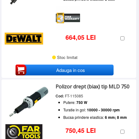
664,05 LEI
Stoc limitat
Adauga in cos
Polizor drept (biax) tip MLD 750
Cod:
FT-115085
Putere:
750 W
Turatie in gol:
10000 - 30000 rpm
Bucsa prindere elastica:
6 mm; 8 mm
750,45 LEI