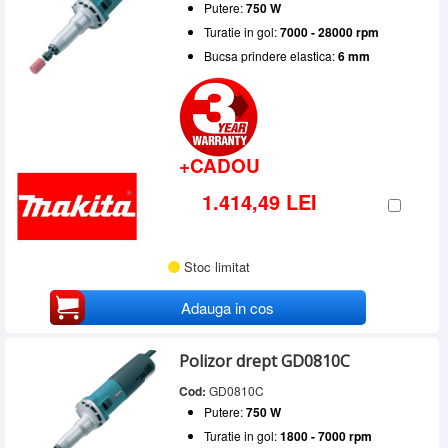
Putere:
750 W
Turatie in gol:
7000 - 28000 rpm
Bucsa prindere elastica:
6 mm
+CADOU
1.414,49 LEI
Stoc limitat
Adauga in cos
Polizor drept GD0810C
Cod:
GD0810C
Putere:
750 W
Turatie in gol:
1800 - 7000 rpm