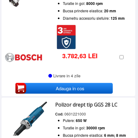
Turatie in gol:
8000 rpm
Bucsa prindere elastica:
20 mm
Diametru accesoriu slefuire:
125 mm
3.782,63 LEI
Livrare in 4 zile
Adauga in cos
Polizor drept tip GGS 28 LC
Cod:
0601221000
Putere:
650 W
Turatie in gol:
30000 rpm
Bucsa prindere elastica:
6 mm; 8 mm