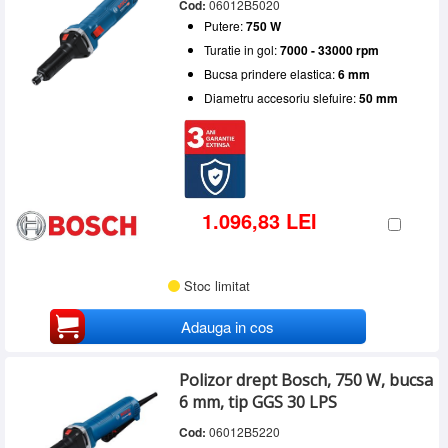
Cod:
06012B5020
Putere:
750 W
Turatie in gol:
7000 - 33000 rpm
Bucsa prindere elastica:
6 mm
Diametru accesoriu slefuire:
50 mm
1.096,83 LEI
Stoc limitat
Adauga in cos
Polizor drept Bosch, 750 W, bucsa
6 mm, tip GGS 30 LPS
Cod:
06012B5220