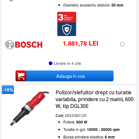
Diametru accesoriu slefuire:
50 mm
1.881,78 LEI
Livrare in 4 zile
Adauga in cos
-15%
Polizor/slefuitor drept cu turatie
variabila, prindere cu 2 maini, 600
W, tip DGL30E
Cod:
4933385120
Putere:
600 W
Turatie in gol:
10000 - 30000 rpm
Bucsa prindere elastica:
6 mm