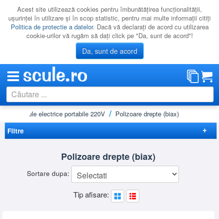
Acest site utilizează cookies pentru îmbunătăţirea funcţionalităţii,
uşurinţei în utilizare şi în scop statistic, pentru mai multe informaţii citiţi
Politica de protectie a datelor
. Dacă vă declaraţi de acord cu utilizarea
cookie-urilor vă rugăm să daţi click pe "Da, sunt de acord"!
Da, sunt de acord
asă
Scule electrice portabile 220V
Polizoare drepte (biax)
CATEGORII
PROMOTII
Filtre
NOUTATI
Elimina filtrele
Polizoare drepte (biax)
RESIGILATE
Disponibilitate
Sortare dupa:
LICHIDARE
Lichidare
(2)
Preț
Cadou
(5)
Tip afisare:
CATALOAGE
-
Promotie
(1)
Brand
PRODUCATORI
Nou
(1)
BOSCH
(9)