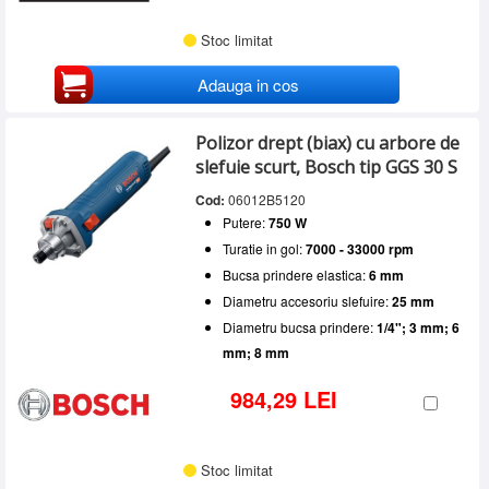
Stoc limitat
Adauga in cos
Polizor drept (biax) cu arbore de
slefuie scurt, Bosch tip GGS 30 S
Cod:
06012B5120
Putere:
750 W
Turatie in gol:
7000 - 33000 rpm
Bucsa prindere elastica:
6 mm
Diametru accesoriu slefuire:
25 mm
Diametru bucsa prindere:
1/4"; 3 mm; 6
mm; 8 mm
984,29 LEI
Stoc limitat