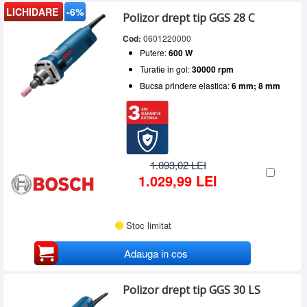
LICHIDARE
-6%
Polizor drept tip GGS 28 C
Cod:
0601220000
Putere:
600 W
Turatie in gol:
30000 rpm
Bucsa prindere elastica:
6 mm; 8 mm
1.093,02 LEI
1.029,99 LEI
Stoc limitat
Adauga in cos
Polizor drept tip GGS 30 LS