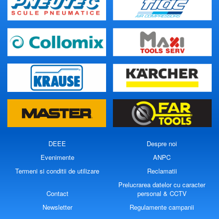
DEEE
Despre noi
Evenimente
ANPC
Termeni si conditii de utilizare
Reclamatii
Prelucrarea datelor cu caracter
Contact
personal & CCTV
Newsletter
Regulamente campanii