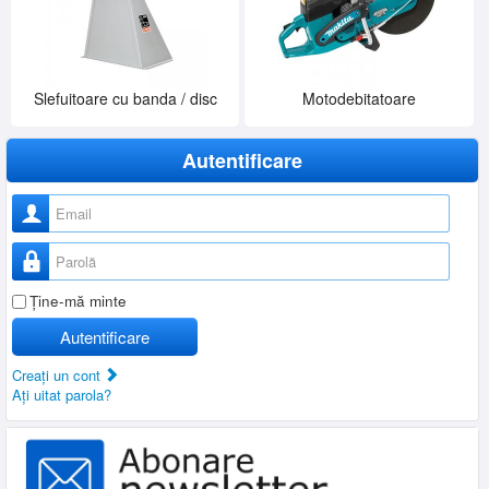
Slefuitoare cu banda / disc
Motodebitatoare
Autentificare
Nume utilizator
Parolă
Ţine-mă minte
Autentificare
Creaţi un cont
Aţi uitat parola?