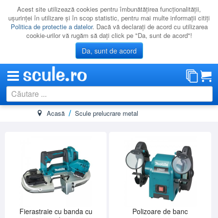
Acest site utilizează cookies pentru îmbunătăţirea funcţionalităţii,
uşurinţei în utilizare şi în scop statistic, pentru mai multe informaţii citiţi
Politica de protectie a datelor
. Dacă vă declaraţi de acord cu utilizarea
cookie-urilor vă rugăm să daţi click pe "Da, sunt de acord"!
Da, sunt de acord
Acasă
Scule prelucrare metal
CATEGORII
PROMOTII
NOUTATI
RESIGILATE
LICHIDARE
CATALOAGE
PRODUCATORI
Fierastraie cu banda cu
Polizoare de banc