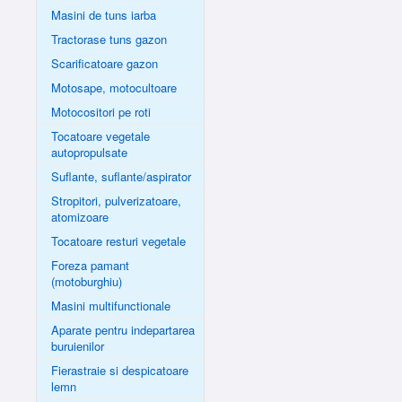
Masini de tuns iarba
Tractorase tuns gazon
Scarificatoare gazon
Motosape, motocultoare
Motocositori pe roti
Tocatoare vegetale
autopropulsate
Suflante, suflante/aspirator
Stropitori, pulverizatoare,
atomizoare
Tocatoare resturi vegetale
Foreza pamant
(motoburghiu)
Masini multifunctionale
Aparate pentru indepartarea
buruienilor
Fierastraie si despicatoare
lemn