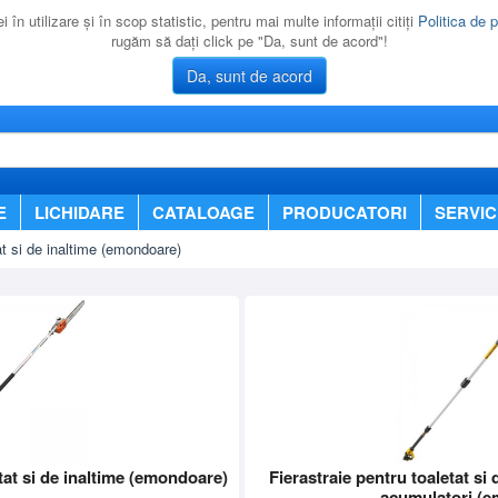
 în utilizare şi în scop statistic, pentru mai multe informaţii citiţi
Politica de p
rugăm să daţi click pe "Da, sunt de acord"!
Da, sunt de acord
E
LICHIDARE
CATALOAGE
PRODUCATORI
SERVIC
at si de inaltime (emondoare)
tat si de inaltime (emondoare)
Fierastraie pentru toaletat si 
acumulatori (