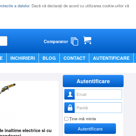
rotectie a datelor
. Dacă vă declaraţi de acord cu utilizarea cookie-urilor vă
Comparator
E
INCHIRIERI
BLOG
CONTACT
AUTENTIFICARE
Autentificare
Nume utilizator
Parolă
Ţine-mă minte
Autentificare
de inaltime electrice si cu
emondoare)