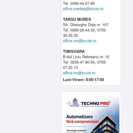
Tel. 0369-44.57.66
office.medias@scule.ro
TARGU MURES
Str. Gheorghe Doja nr. 107
Tel. 0265-26.44.33, 0755-
35.35.35
office.ms@scule.ro
TIMISOARA
B-dul Liviu Rebreanu nr. 15
Tel. 0256-47.80.64, 0755-
07.22.10
office.tm@scule.ro
Luni-Vineri: 8:00-17:00