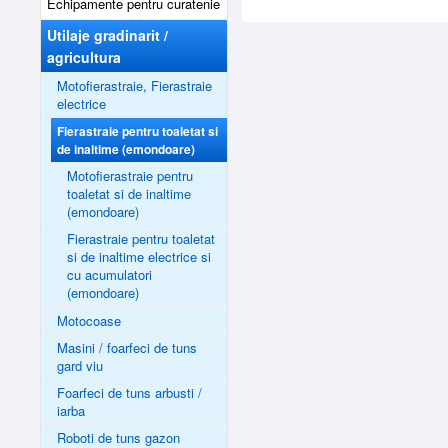
Echipamente pentru curatenie
Utilaje gradinarit /
agricultura
Motofierastraie, Fierastraie
electrice
Fierastraie pentru toaletat si
de inaltime (emondoare)
Motofierastraie pentru
toaletat si de inaltime
(emondoare)
Fierastraie pentru toaletat
si de inaltime electrice si
cu acumulatori
(emondoare)
Motocoase
Masini / foarfeci de tuns
gard viu
Foarfeci de tuns arbusti /
iarba
Roboti de tuns gazon