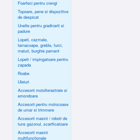
Foarfeci pentru crengi
Topoare, pene si dispozitive
de despicat
Unelte pentru gradinarit si
padure
Lopeti, cazmale,
tarnacoape, greble, furci,
maturi, burghie pamant
Lopeti / impingatoare pentru
zapada
Roabe
Uleiuri
Accesorii motofierastraie si
emondoare
Accesorii pentru motocoase
de umar si trimmere
Accesorii masini / roboti de
tuns gazonul, scarificatoare
Accesorii masini
multifunctionale