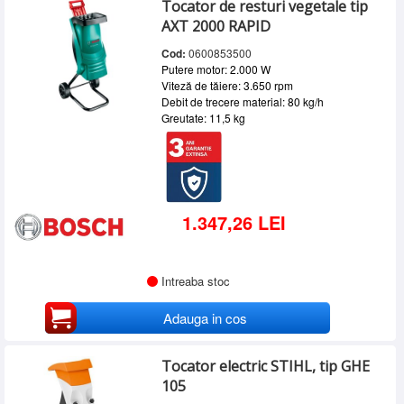
Tocator de resturi vegetale tip
FAR TOOLS
(1)
SERVICE
AXT 2000 RAPID
MAKITA
(1)
INCHIRIERI
STIHL
(4)
Cod:
0600853500
Putere motor: 2.000 W
BLOG
Viteză de tăiere: 3.650 rpm
Debit de trecere material: 80 kg/h
CONTACT
Greutate: 11,5 kg
AUTENTIFICARE
1.347,26 LEI
Intreaba stoc
Adauga in cos
Tocator electric STIHL, tip GHE
105