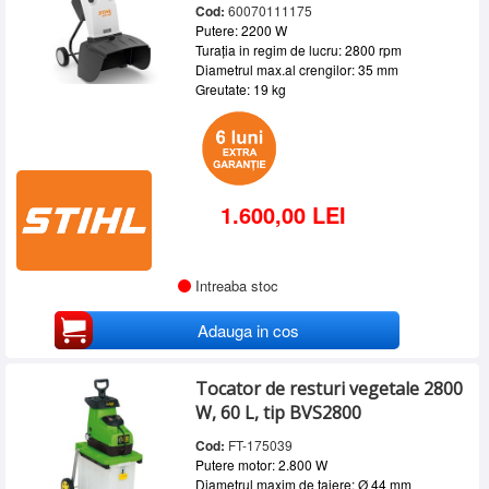
Cod:
60070111175
Putere: 2200 W
Turația in regim de lucru: 2800 rpm
Diametrul max.al crengilor: 35 mm
Greutate: 19 kg
1.600,00 LEI
Intreaba stoc
Adauga in cos
Tocator de resturi vegetale 2800
W, 60 L, tip BVS2800
Cod:
FT-175039
Putere motor: 2.800 W
Diametrul maxim de taiere: Ø 44 mm