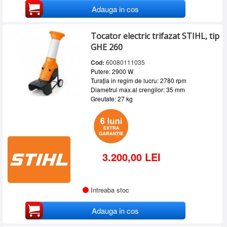
Adauga in cos
Tocator electric trifazat STIHL, tip
GHE 260
Cod:
60080111035
Putere: 2900 W
Turația in regim de lucru: 2780 rpm
Diametrul max.al crengilor: 35 mm
Greutate: 27 kg
3.200,00 LEI
Intreaba stoc
Adauga in cos