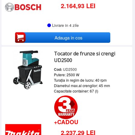
2.164,93 LEI
Livrare in 4 zile
Adauga in cos
Tocator de frunze si crengi
UD2500
Cod:
UD2500
Putere: 2500 W
Turația în regim de lucru: 40 rpm
Diametrul max.al crengilor: 45 mm
Capacitate container: 67 (l)
+CADOU
2.237,29 LEI