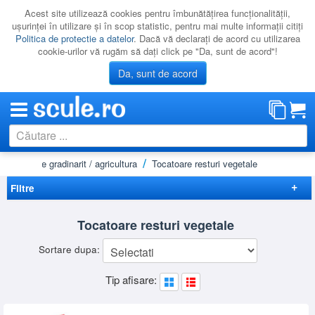
Acest site utilizează cookies pentru îmbunătăţirea funcţionalităţii,
uşurinţei în utilizare şi în scop statistic, pentru mai multe informaţii citiţi
Politica de protectie a datelor
. Dacă vă declaraţi de acord cu utilizarea
cookie-urilor vă rugăm să daţi click pe "Da, sunt de acord"!
Da, sunt de acord
să
Utilaje gradinarit / agricultura
Tocatoare resturi vegetale
CATEGORII
PROMOTII
Filtre
NOUTATI
Elimina filtrele
Tocatoare resturi vegetale
RESIGILATE
Disponibilitate
Sortare dupa:
LICHIDARE
Cadou
(1)
Preț
Tip afisare:
CATALOAGE
-
Brand
PRODUCATORI
BOSCH
(3)