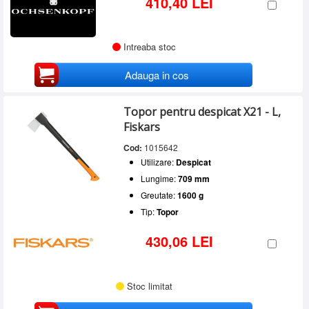
410,40 LEI
Intreaba stoc
Adauga in cos
Topor pentru despicat X21 - L,
Fiskars
Cod:
1015642
Utilizare:
Despicat
Lungime:
709 mm
Greutate:
1600 g
Tip:
Topor
430,06 LEI
Stoc limitat