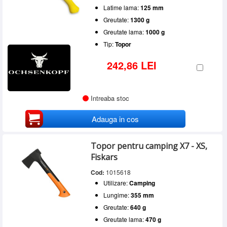
Latime lama:
125 mm
Greutate:
1300 g
Greutate lama:
1000 g
Tip:
Topor
242,86 LEI
Intreaba stoc
Adauga in cos
Topor pentru camping X7 - XS,
Fiskars
Cod:
1015618
Utilizare:
Camping
Lungime:
355 mm
Greutate:
640 g
Greutate lama:
470 g