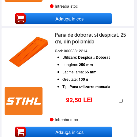
Intreaba stoc
Adauga in cos
Pana de doborat si despicat, 25
cm, din poliamida
Cod:
00008812214
Utilizare:
Despicat; Doborat
Lungime:
250 mm
Latime lama:
65 mm
Greutate:
100 g
Tip:
Pana utilizarre manuala
92,50 LEI
Intreaba stoc
Adauga in cos