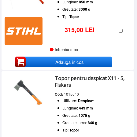
Lungime:
850 mm
Greutate:
3000 g
Tip:
Topor
315,00 LEI
Intreaba stoc
Adauga in cos
Topor pentru despicat X11 - S,
Fiskars
Cod:
1015640
Utilizare:
Despicat
Lungime:
443 mm
Greutate:
1075 g
Greutate lama:
840 g
Tip:
Topor