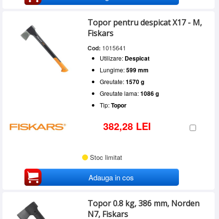
Topor pentru despicat X17 - M,
Fiskars
Cod:
1015641
Utilizare:
Despicat
Lungime:
599 mm
Greutate:
1570 g
Greutate lama:
1086 g
Tip:
Topor
382,28 LEI
Stoc limitat
Adauga in cos
Topor 0.8 kg, 386 mm, Norden
N7, Fiskars