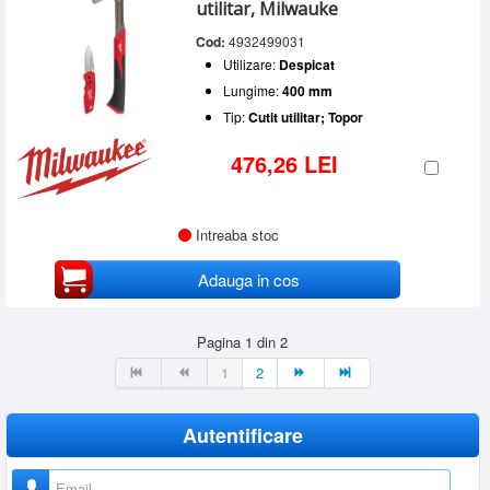
utilitar, Milwauke
Cod:
4932499031
Utilizare:
Despicat
Lungime:
400 mm
Tip:
Cutit utilitar; Topor
476,26 LEI
Intreaba stoc
Adauga in cos
Pagina 1 din 2
1
2
Autentificare
Nume utilizator