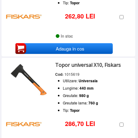
Tip:
Topor
262,80 LEI
In stoc
Adauga in cos
Topor universal X10, Fiskars
Cod:
1015619
Utilizare:
Universala
Lungime:
440 mm
Greutate:
980 g
Greutate lama:
760 g
Tip:
Topor
286,70 LEI