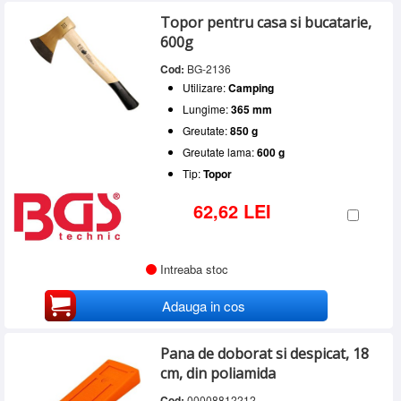
Topor pentru casa si bucatarie,
600g
Cod:
BG-2136
Utilizare:
Camping
Lungime:
365 mm
Greutate:
850 g
Greutate lama:
600 g
Tip:
Topor
62,62 LEI
Intreaba stoc
Adauga in cos
Pana de doborat si despicat, 18
cm, din poliamida
Cod:
00008812212