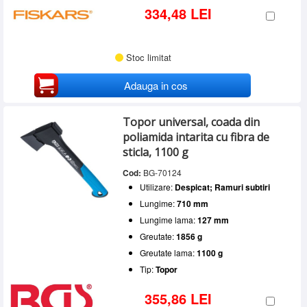
334,48 LEI
Stoc limitat
Adauga in cos
Topor universal, coada din
poliamida intarita cu fibra de
sticla, 1100 g
Cod:
BG-70124
Utilizare:
Despicat; Ramuri subtiri
Lungime:
710 mm
Lungime lama:
127 mm
Greutate:
1856 g
Greutate lama:
1100 g
Tip:
Topor
355,86 LEI