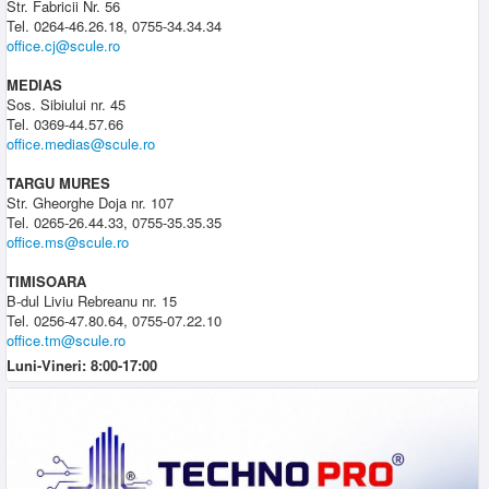
Str. Fabricii Nr. 56
Tel. 0264-46.26.18, 0755-34.34.34
office.cj@scule.ro
MEDIAS
Sos. Sibiului nr. 45
Tel. 0369-44.57.66
office.medias@scule.ro
TARGU MURES
Str. Gheorghe Doja nr. 107
Tel. 0265-26.44.33, 0755-35.35.35
office.ms@scule.ro
TIMISOARA
B-dul Liviu Rebreanu nr. 15
Tel. 0256-47.80.64, 0755-07.22.10
office.tm@scule.ro
Luni-Vineri: 8:00-17:00