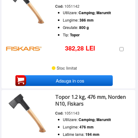
Cod:
1051142
Utilizare:
Camping; Maruntit
Lungime:
386 mm
Greutate:
800 g
Tip:
Topor
382,28 LEI
Stoc limitat
Adauga in cos
Topor 1.2 kg, 476 mm, Norden
N10, Fiskars
Cod:
1051143
Utilizare:
Camping; Maruntit
Lungime:
476 mm
Latime lama:
194 mm