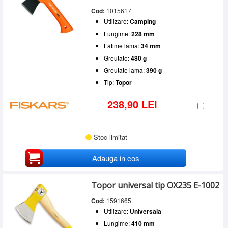
Cod:
1015617
Utilizare:
Camping
Lungime:
228 mm
Latime lama:
34 mm
Greutate:
480 g
Greutate lama:
390 g
Tip:
Topor
238,90 LEI
Stoc limitat
Adauga in cos
Topor universal tip OX235 E-1002
Cod:
1591665
Utilizare:
Universala
Lungime:
410 mm