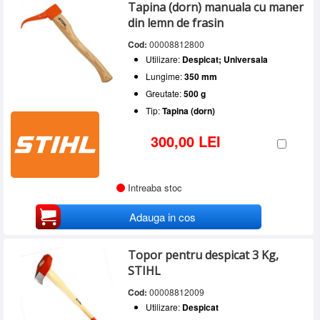
Tapina (dorn) manuala cu maner
din lemn de frasin
Cod:
00008812800
Utilizare:
Despicat; Universala
Lungime:
350 mm
Greutate:
500 g
Tip:
Tapina (dorn)
300,00 LEI
Intreaba stoc
Adauga in cos
Topor pentru despicat 3 Kg,
STIHL
Cod:
00008812009
Utilizare:
Despicat