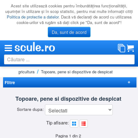
Acest site utilizează cookies pentru îmbunătăţirea funcţionalităţii,
uşurinţei în utilizare şi în scop statistic, pentru mai multe informaţii citiţi
Politica de protectie a datelor
. Dacă vă declaraţi de acord cu utilizarea
cookie-urilor vă rugăm să daţi click pe "Da, sunt de acord"!
Da, sunt de acord
adinarit / agricultura
Topoare, pene si dispozitive de despicat
CATEGORII
PROMOTII
Filtre
NOUTATI
Elimina filtrele
Topoare, pene si dispozitive de despicat
RESIGILATE
Preț
Sortare dupa:
LICHIDARE
-
Brand
Tip afisare:
CATALOAGE
BGS
(6)
Utilizare
DEWALT
(1)
PRODUCATORI
Camping
(7)
Pagina 1 din 2
FISKARS
(14)