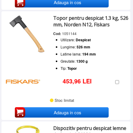
Adauga in cos
Topor pentru despicat 1.3 kg, 526
mm, Norden N12, Fiskars
Cod:
1051144
Utilizare:
Despicat
Lungime:
526 mm
Latime lama:
194 mm
Greutate:
1300 g
Tip:
Topor
453,96 LEI
Stoc limitat
Adauga in cos
Dispozitiv pentru despicat lemne