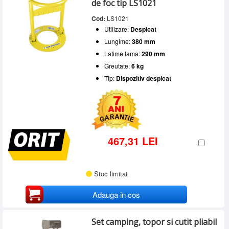
de foc tip LS1021
Cod:
LS1021
Utilizare:
Despicat
Lungime:
380 mm
Latime lama:
290 mm
Greutate:
6 kg
Tip:
Dispozitiv despicat
467,31 LEI
Stoc limitat
Adauga in cos
Set camping, topor si cutit pliabil