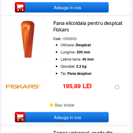
Adauga in cos
Pana elicoidala pentru despicat
Fiskars
Cod:
1000600
Utilizare:
Despicat
Lungime:
200 mm
Latime lama:
40 mm
Greutate:
2.2 kg
Tip:
Pana despicat
195,89 LEI
Stoc limitat
Adauga in cos