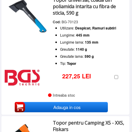
Topor universal, coada din
poliamida intarita cu fibra de
sticla, 590 g
Cod:
BG-70123
Utilizare:
Despicat; Ramuri subtiri
Lungime:
445 mm
Lungime lama:
135 mm
Greutate:
1140 g
Greutate lama:
590 g
Tip:
Topor
227,25 LEI
Intreaba stoc
Adauga in cos
Topor pentru Camping X5 - XXS,
Fiskars