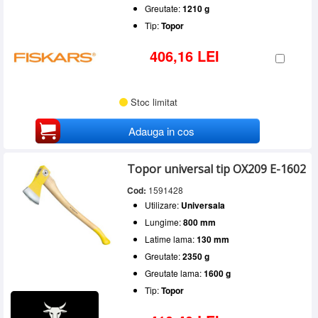
Greutate:
1210 g
Tip:
Topor
406,16 LEI
Stoc limitat
Adauga in cos
Topor universal tip OX209 E-1602
Cod:
1591428
Utilizare:
Universala
Lungime:
800 mm
Latime lama:
130 mm
Greutate:
2350 g
Greutate lama:
1600 g
Tip:
Topor