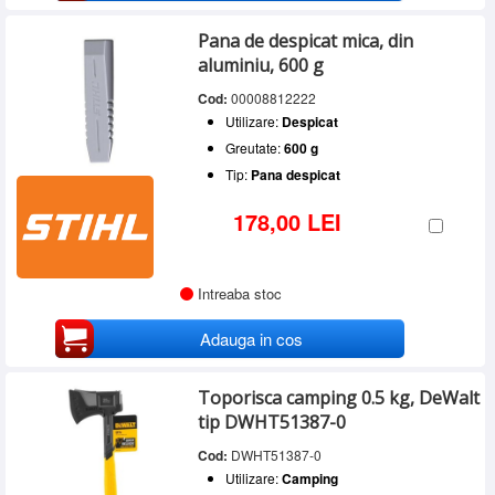
Pana de despicat mica, din
aluminiu, 600 g
Cod:
00008812222
Utilizare:
Despicat
Greutate:
600 g
Tip:
Pana despicat
178,00 LEI
Intreaba stoc
Adauga in cos
Toporisca camping 0.5 kg, DeWalt
tip DWHT51387-0
Cod:
DWHT51387-0
Utilizare:
Camping