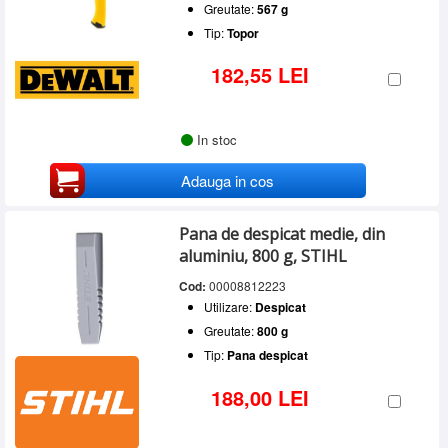
Greutate:
567 g
Tip:
Topor
182,55 LEI
In stoc
Adauga in cos
Pana de despicat medie, din
aluminiu, 800 g, STIHL
Cod:
00008812223
Utilizare:
Despicat
Greutate:
800 g
Tip:
Pana despicat
188,00 LEI