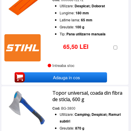
Utilizare:
Despicat; Doborat
Lungime:
180 mm
Latime lama:
65 mm
Greutate:
100 g
Tip:
Pana utilizarre manuala
65,50 LEI
Intreaba stoc
Adauga in cos
Topor universal, coada din fibra
de sticla, 600 g
Cod:
BG-3800
Utilizare:
Camping; Despicat; Ramuri
subtiri
Greutate:
870 g