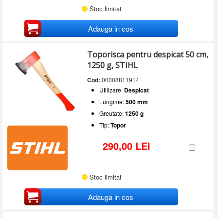
Stoc limitat
Adauga in cos
Toporisca pentru despicat 50 cm,
1250 g, STIHL
Cod:
00008811914
Utilizare:
Despicat
Lungime:
500 mm
Greutate:
1250 g
Tip:
Topor
290,00 LEI
Stoc limitat
Adauga in cos