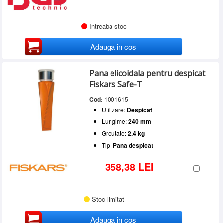
Intreaba stoc
Adauga in cos
Pana elicoidala pentru despicat
Fiskars Safe-T
Cod:
1001615
Utilizare:
Despicat
Lungime:
240 mm
Greutate:
2.4 kg
Tip:
Pana despicat
358,38 LEI
Stoc limitat
Adauga in cos