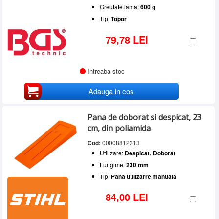
Greutate lama:
600 g
Tip:
Topor
79,78 LEI
Intreaba stoc
Adauga in cos
Pana de doborat si despicat, 23
cm, din poliamida
Cod:
00008812213
Utilizare:
Despicat; Doborat
Lungime:
230 mm
Tip:
Pana utilizarre manuala
84,00 LEI