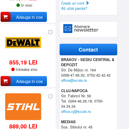
Creaţi un cont
In stoc
Aţi uitat parola?
Adauga in cos
Contact
BRASOV - SEDIU CENTRAL &
855,19 LEI
DEPOZIT
Intreaba stoc
Str. De Mijloc nr. 164
0268-47.66.52, 0752-42.42.42
office@scule.ro
Adauga in cos
CLUJ-NAPOCA
Str. Fabricii Nr. 56
Tel. 0264-46.26.18, 0755-
34.34.34
office.cj@scule.ro
MEDIAS
889,00 LEI
Sos. Sibiului nr. 45