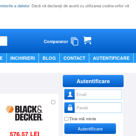
rotectie a datelor
. Dacă vă declaraţi de acord cu utilizarea cookie-urilor vă
Comparator
E
INCHIRIERI
BLOG
CONTACT
AUTENTIFICARE
Autentificare
Nume utilizator
Parolă
Ţine-mă minte
Autentificare
576,57 LEI