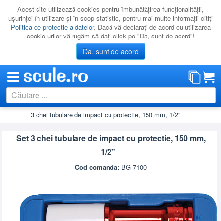
Acest site utilizează cookies pentru îmbunătăţirea funcţionalităţii,
uşurinţei în utilizare şi în scop statistic, pentru mai multe informaţii citiţi
Politica de protectie a datelor
. Dacă vă declaraţi de acord cu utilizarea
cookie-urilor vă rugăm să daţi click pe "Da, sunt de acord"!
Da, sunt de acord
1/2"
Set 3 chei tubulare de impact cu protectie, 150 mm, 1/2"
CATEGORII
PROMOTII
Set 3 chei tubulare de impact cu protectie, 150 mm,
NOUTATI
1/2"
RESIGILATE
Cod comanda:
BG-7100
LICHIDARE
CATALOAGE
PRODUCATORI