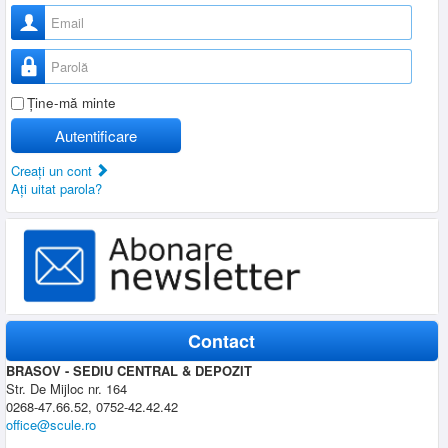
Nume utilizator
Parolă
Ţine-mă minte
Autentificare
Creaţi un cont
Aţi uitat parola?
Contact
BRASOV - SEDIU CENTRAL & DEPOZIT
Str. De Mijloc nr. 164
0268-47.66.52, 0752-42.42.42
office@scule.ro