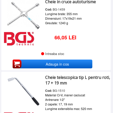
Cheie in cruce autoturisme
SERVICE
Cod:
BG-1459
INCHIRIERI
Lungime brate: 355 mm
Dimensiuni: 17x19x21 mm
BLOG
Greutate: 1240 g
CONTACT
66,05 LEI
AUTENTIFICARE
Intreaba stoc
Adauga in cos
Cheie telescopica tip L pentru roti,
17 + 19 mm
Cod:
BG-1510
Material Cr-V, maner caciucat
Antrenare 1/2"
2 capete: 17, 19 mm
Lungime extensibila max: 520 mm