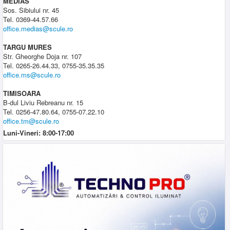
MEDIAS
Sos. Sibiului nr. 45
Tel. 0369-44.57.66
office.medias@scule.ro
TARGU MURES
Str. Gheorghe Doja nr. 107
Tel. 0265-26.44.33, 0755-35.35.35
office.ms@scule.ro
TIMISOARA
B-dul Liviu Rebreanu nr. 15
Tel. 0256-47.80.64, 0755-07.22.10
office.tm@scule.ro
Luni-Vineri: 8:00-17:00