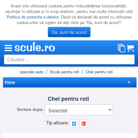
Acest site utilizează cookies pentru îmbunătăţirea funcţionalităţii,
uşurinţei în utilizare şi în scop statistic, pentru mai multe informaţii citiţi
Politica de protectie a datelor
. Dacă vă declaraţi de acord cu utilizarea
cookie-urilor vă rugăm să daţi click pe "Da, sunt de acord"!
Da, sunt de acord
ă
Scule speciale auto
Scule pentru roti
Chei pentru roti
CATEGORII
PROMOTII
Filtre
NOUTATI
Elimina filtrele
Chei pentru roti
RESIGILATE
Preț
Sortare dupa:
LICHIDARE
-
Brand
Tip afisare:
CATALOAGE
BGS
(6)
BIG RED
(1)
PRODUCATORI