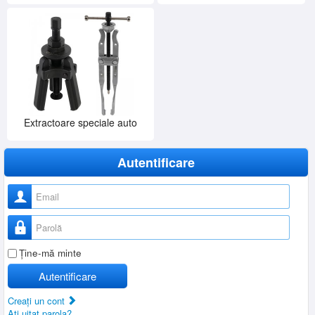
Extractoare speciale auto
Autentificare
Nume utilizator
Parolă
Ţine-mă minte
Autentificare
Creaţi un cont
Aţi uitat parola?