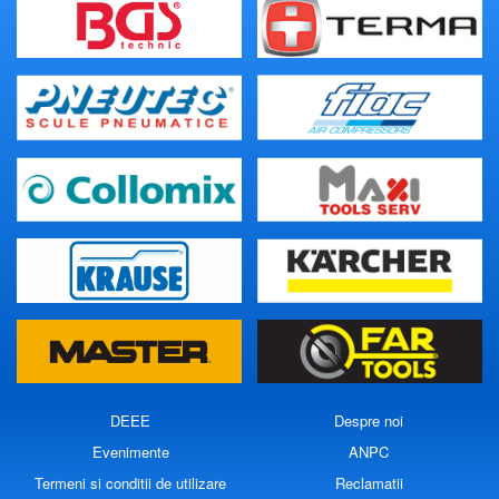
DEEE
Despre noi
Evenimente
ANPC
Termeni si conditii de utilizare
Reclamatii