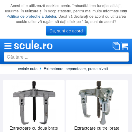
Acest site utilizează cookies pentru îmbunătăţirea funcţionalităţii,
uşurinţei în utilizare şi în scop statistic, pentru mai multe informaţii citiţi
Politica de protectie a datelor
. Dacă vă declaraţi de acord cu utilizarea
cookie-urilor vă rugăm să daţi click pe "Da, sunt de acord"!
Da, sunt de acord
Scule speciale auto
Extractoare, separatoare, prese pivoti
CATEGORII
PROMOTII
NOUTATI
RESIGILATE
LICHIDARE
CATALOAGE
PRODUCATORI
Extractoare cu doua brate
Extractoare cu trei brate