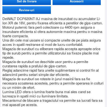
Set de livrare
Accesorii
Review-uri
DeWALT DCF620NT-XJ masina de insurubat cu acumulator Li-
Ion XR de 18V, pentru fixarea eficienta a peretilor de gips-carton.
Motorul puternic fara perii colectoare cu 4400 rpm asigura o
insurubare eficienta si ofera autonomie maxima pentru o masina
foarte compacta.
Una din cele mai usoare si compacte unelte de pe piata asigura
acces in spatii restranse si mod de lucru confortabil.
Magazia de suruburi cu eliberare rapida accepta aproapte orice
tip de surub pentru a permite utilizatorului sa fixeze placile mai
repede.
Magazia de suruburi se deschide usor pentru a permite
curatarea rapida a prafului de gips-carton.
Reglaj adancime rapid fara unelte suplimentare si control fin al
adancimii pentru setari simple dar eficiente.
Magazia de suruburi se roteste in jurul masinii fara sa fie
necesara scoaterea acesteia, pentru a permite operarea in colturi
cu un minim de efort.
Lumina LED ofera o lumina foarte buna mai ales cand se
lucreaza in spatii mici cu iluminare limitata.
Mecanismul de blocare a tragaciului va permite sa lucrati fara sa
mai apasati pe acesta.