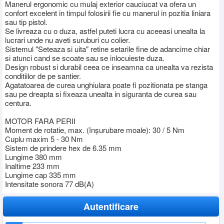
Manerul ergonomic cu mulaj exterior cauciucat va ofera un
confort excelent in timpul folosirii fie cu manerul in pozitia liniara
sau tip pistol.
Se livreaza cu o duza, astfel puteti lucra cu aceeasi unealta la
lucrari unde nu aveti suruburi cu colier.
Sistemul "Seteaza si uita" retine setarile fine de adancime chiar
si atunci cand se scoate sau se inlocuieste duza.
Design robust si durabil ceea ce inseamna ca unealta va rezista
conditiilor de pe santier.
Agatatoarea de curea unghiulara poate fi pozitionata pe stanga
sau pe dreapta si fixeaza unealta in siguranta de curea sau
centura.
MOTOR FARA PERII
Moment de rotatie, max. (înșurubare moale): 30 / 5 Nm
Cuplu maxim 5 - 30 Nm
Sistem de prindere hex de 6.35 mm
Lungime 380 mm
Inaltime 233 mm
Lungime cap 335 mm
Intensitate sonora 77 dB(A)
Autentificare