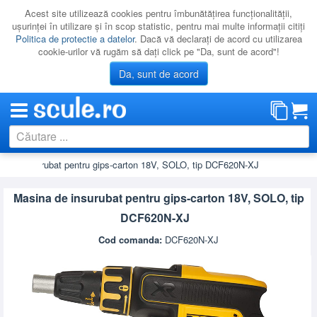
Acest site utilizează cookies pentru îmbunătăţirea funcţionalităţii,
uşurinţei în utilizare şi în scop statistic, pentru mai multe informaţii citiţi
Politica de protectie a datelor
. Dacă vă declaraţi de acord cu utilizarea
cookie-urilor vă rugăm să daţi click pe "Da, sunt de acord"!
Da, sunt de acord
na de insurubat pentru gips-carton 18V, SOLO, tip DCF620N-XJ
CATEGORII
PROMOTII
Masina de insurubat pentru gips-carton 18V, SOLO, tip
NOUTATI
DCF620N-XJ
RESIGILATE
Cod comanda:
DCF620N-XJ
LICHIDARE
CATALOAGE
PRODUCATORI