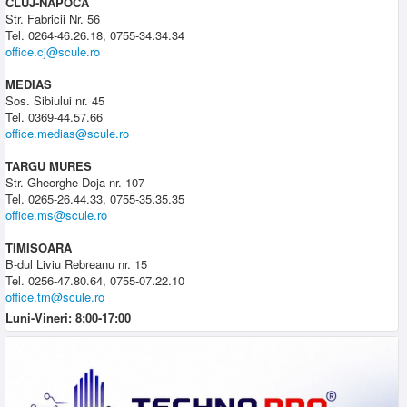
CLUJ-NAPOCA
Str. Fabricii Nr. 56
Tel. 0264-46.26.18, 0755-34.34.34
office.cj@scule.ro
MEDIAS
Sos. Sibiului nr. 45
Tel. 0369-44.57.66
office.medias@scule.ro
TARGU MURES
Str. Gheorghe Doja nr. 107
Tel. 0265-26.44.33, 0755-35.35.35
office.ms@scule.ro
TIMISOARA
B-dul Liviu Rebreanu nr. 15
Tel. 0256-47.80.64, 0755-07.22.10
office.tm@scule.ro
Luni-Vineri: 8:00-17:00