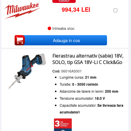
994,34 LEI
Intreaba stoc
Adauga in cos
Fierastrau alternativ (sabie) 18V,
SOLO, tip GSA 18V-Li C Click&Go
Cod:
06016A5001
Lungime cursa:
21 mm
Turatie:
0 - 3050 rot/min
Adancime de taiere in lemn:
200 mm
Tensiune acumulator:
18.0 V
Capacitate acumulator:
Se livreaza fara
acumulatori