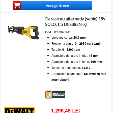
Adauga in cos
Fierastrau alternativ (sabie) 18V,
SOLO, tip DCS382N-XJ
Cod:
DCS382N-XJ
Lungime cursa:
28.6 mm
Frecventa curse:
0 - 2950 curse/min
Turatie:
0 - 3200 rpm
Adancime de taiere in otel:
15 mm
Adancime de taiere in lemn:
300 mm
Tensiune acumulator:
18.0 V
Capacitate acumulator:
Se livreaza fara
acumulatori
1.298,45 LEI