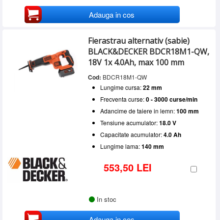
Adauga in cos
Fierastrau alternativ (sabie)
BLACK&DECKER BDCR18M1-QW,
18V 1x 4.0Ah, max 100 mm
Cod:
BDCR18M1-QW
Lungime cursa:
22 mm
Frecventa curse:
0 - 3000 curse/min
Adancime de taiere in lemn:
100 mm
Tensiune acumulator:
18.0 V
Capacitate acumulator:
4.0 Ah
Lungime lama:
140 mm
553,50 LEI
In stoc
Adauga in cos