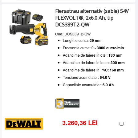
Fierastrau alternativ (sabie) 54V
FLEXVOLT®, 2x6.0 Ah, tip
DCS389T2-QW
Cod:
DCS389T2-QW
Lungime cursa:
29 mm
Frecventa curse:
0 - 3000 curse/min
Adancime de taiere in otel:
130 mm
Adancime de taiere in lemn:
300 mm
Adancime de taiere in PVC:
160 mm
Tensiune acumulator:
54.0 V
Capacitate acumulator:
6.0 Ah
3.260,36 LEI