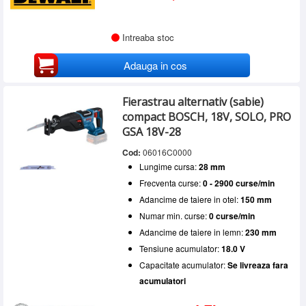
Intreaba stoc
Adauga in cos
Fierastrau alternativ (sabie)
compact BOSCH, 18V, SOLO, PRO
GSA 18V-28
Cod:
06016C0000
Lungime cursa:
28 mm
Frecventa curse:
0 - 2900 curse/min
Adancime de taiere in otel:
150 mm
Numar min. curse:
0 curse/min
Adancime de taiere in lemn:
230 mm
Tensiune acumulator:
18.0 V
Capacitate acumulator:
Se livreaza fara
acumulatori