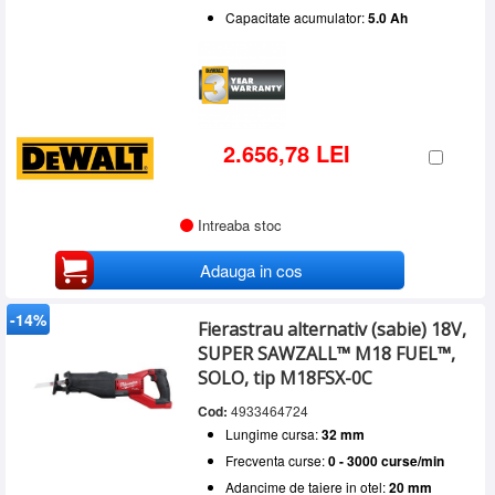
Capacitate acumulator:
5.0 Ah
2.656,78 LEI
Intreaba stoc
Adauga in cos
-14%
Fierastrau alternativ (sabie) 18V,
SUPER SAWZALL™ M18 FUEL™,
SOLO, tip M18FSX-0C
Cod:
4933464724
Lungime cursa:
32 mm
Frecventa curse:
0 - 3000 curse/min
Adancime de taiere in otel:
20 mm