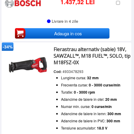
1.437,32 LEI
Livrare in 4 zile
Adauga in cos
-34%
Fierastrau alternativ (sabie) 18V,
SAWZALL™, M18 FUEL™, SOLO, tip
M18FSZ-0X
Cod:
4933478293
Lungime cursa:
32 mm
Frecventa curse:
0 - 3000 curse/min
Turatie:
0 - 3000 rpm
Adancime de taiere in otel:
20 mm
Numar min. curse:
0 curse/min
Adancime de taiere in lemn:
300 mm
Adancime de taiere in PVC:
300 mm
Tensiune acumulator:
18.0 V