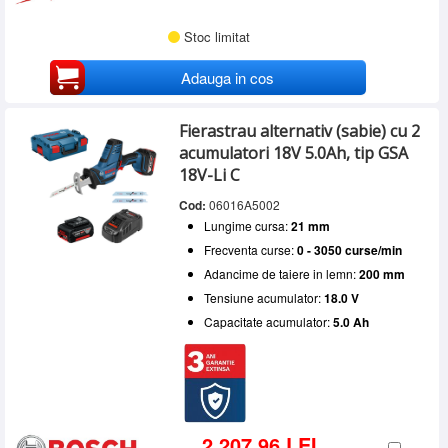
Stoc limitat
Adauga in cos
Fierastrau alternativ (sabie) cu 2
acumulatori 18V 5.0Ah, tip GSA
18V-Li C
Cod:
06016A5002
Lungime cursa:
21 mm
Frecventa curse:
0 - 3050 curse/min
Adancime de taiere in lemn:
200 mm
Tensiune acumulator:
18.0 V
Capacitate acumulator:
5.0 Ah
2.207,96 LEI