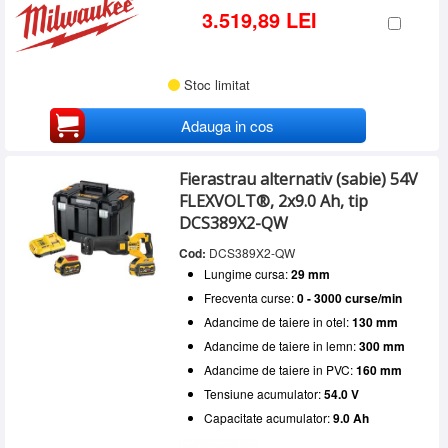
3.519,89 LEI
Stoc limitat
Adauga in cos
Fierastrau alternativ (sabie) 54V
FLEXVOLT®, 2x9.0 Ah, tip
DCS389X2-QW
Cod:
DCS389X2-QW
Lungime cursa:
29 mm
Frecventa curse:
0 - 3000 curse/min
Adancime de taiere in otel:
130 mm
Adancime de taiere in lemn:
300 mm
Adancime de taiere in PVC:
160 mm
Tensiune acumulator:
54.0 V
Capacitate acumulator:
9.0 Ah