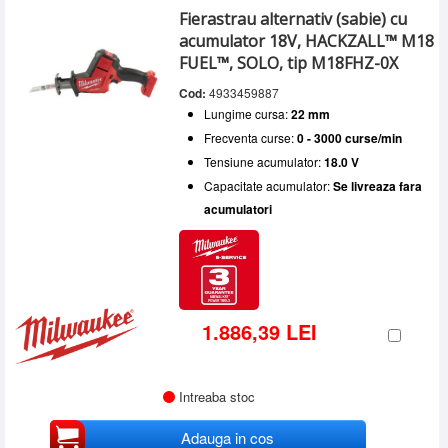
Fierastrau alternativ (sabie) cu
acumulator 18V, HACKZALL™ M18
FUEL™, SOLO, tip M18FHZ-0X
Cod:
4933459887
Lungime cursa:
22 mm
Frecventa curse:
0 - 3000 curse/min
Tensiune acumulator:
18.0 V
Capacitate acumulator:
Se livreaza fara
acumulatori
1.886,39 LEI
Intreaba stoc
Adauga in cos