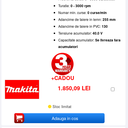
Turatie:
0 - 3000 rpm
Numar min. curse:
0 curse/min
Adancime de taiere in lemn:
255 mm
Adancime de taiere in PVC:
130
Tensiune acumulator:
40.0 V
Capacitate acumulator:
Se livreaza fara
acumulatori
+CADOU
1.850,09 LEI
Stoc limitat
Adauga in cos