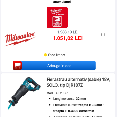
acumulatori
1.983,19 LEI
1.051,02 LEI
Stoc limitat
Adauga in cos
Fierastrau alternativ (sabie) 18V,
SOLO, tip DJR187Z
Cod:
DJR187Z
Lungime cursa:
32 mm
Frecventa curse:
treapta I: 0-2300 /
treapta II: 0-3000 curse/min
Adancime de taiere in otel: