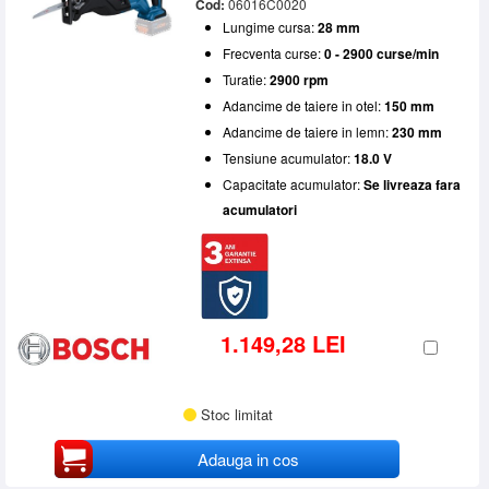
Cod:
06016C0020
Lungime cursa:
28 mm
Frecventa curse:
0 - 2900 curse/min
Turatie:
2900 rpm
Adancime de taiere in otel:
150 mm
Adancime de taiere in lemn:
230 mm
Tensiune acumulator:
18.0 V
Capacitate acumulator:
Se livreaza fara
acumulatori
1.149,28 LEI
Stoc limitat
Adauga in cos