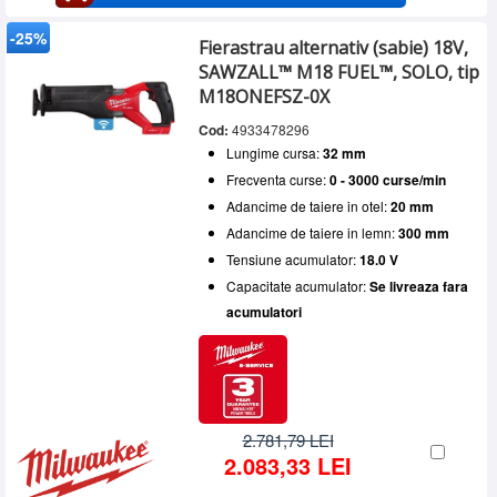
-25%
Fierastrau alternativ (sabie) 18V,
SAWZALL™ M18 FUEL™, SOLO, tip
M18ONEFSZ-0X
Cod:
4933478296
Lungime cursa:
32 mm
Frecventa curse:
0 - 3000 curse/min
Adancime de taiere in otel:
20 mm
Adancime de taiere in lemn:
300 mm
Tensiune acumulator:
18.0 V
Capacitate acumulator:
Se livreaza fara
acumulatori
2.781,79 LEI
2.083,33 LEI