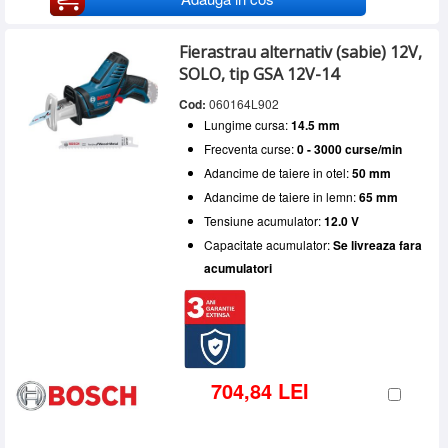
Fierastrau alternativ (sabie) 12V,
SOLO, tip GSA 12V-14
Cod:
060164L902
Lungime cursa:
14.5 mm
Frecventa curse:
0 - 3000 curse/min
Adancime de taiere in otel:
50 mm
Adancime de taiere in lemn:
65 mm
Tensiune acumulator:
12.0 V
Capacitate acumulator:
Se livreaza fara
acumulatori
704,84 LEI