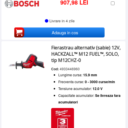
907,98 LEI
Livrare in 4 zile
Adauga in cos
Fierastrau alternativ (sabie) 12V,
HACKZALL™ M12 FUEL™, SOLO,
tip M12CHZ-0
Cod:
4933446960
Lungime cursa:
15.9 mm
Frecventa curse:
0 - 3000 curse/min
Tensiune acumulator:
12.0 V
Capacitate acumulator:
Se livreaza fara
acumulatori