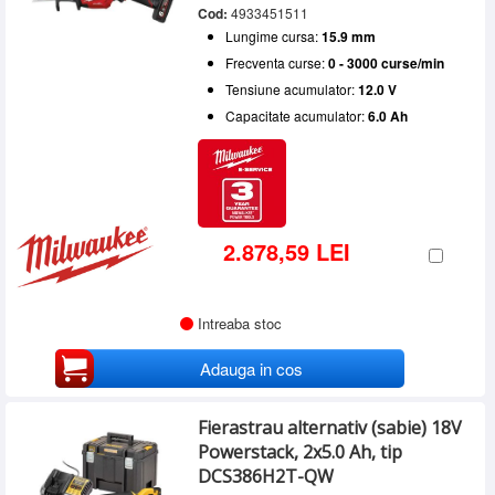
Cod:
4933451511
Lungime cursa:
15.9 mm
Frecventa curse:
0 - 3000 curse/min
Tensiune acumulator:
12.0 V
Capacitate acumulator:
6.0 Ah
2.878,59 LEI
Intreaba stoc
Adauga in cos
Fierastrau alternativ (sabie) 18V
Powerstack, 2x5.0 Ah, tip
DCS386H2T-QW