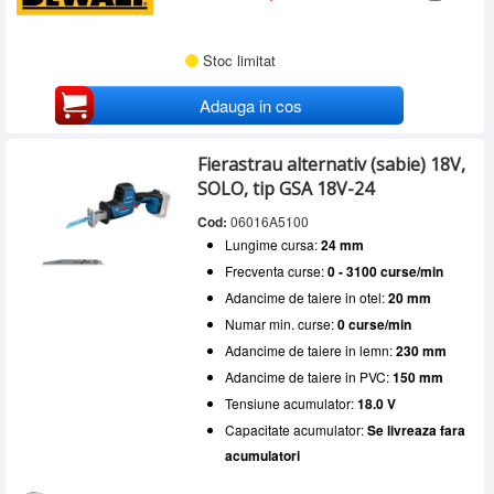
Stoc limitat
Adauga in cos
Fierastrau alternativ (sabie) 18V,
SOLO, tip GSA 18V-24
Cod:
06016A5100
Lungime cursa:
24 mm
Frecventa curse:
0 - 3100 curse/min
Adancime de taiere in otel:
20 mm
Numar min. curse:
0 curse/min
Adancime de taiere in lemn:
230 mm
Adancime de taiere in PVC:
150 mm
Tensiune acumulator:
18.0 V
Capacitate acumulator:
Se livreaza fara
acumulatori