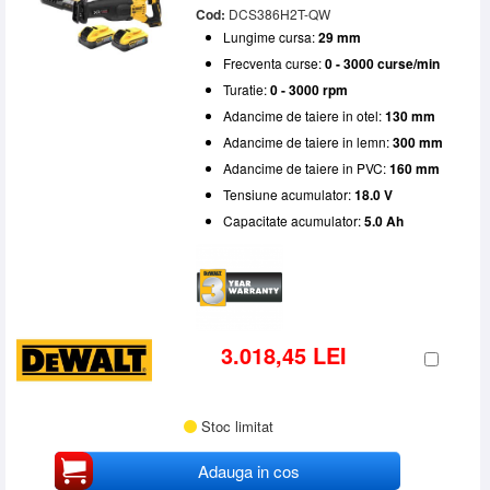
Cod:
DCS386H2T-QW
Lungime cursa:
29 mm
Frecventa curse:
0 - 3000 curse/min
Turatie:
0 - 3000 rpm
Adancime de taiere in otel:
130 mm
Adancime de taiere in lemn:
300 mm
Adancime de taiere in PVC:
160 mm
Tensiune acumulator:
18.0 V
Capacitate acumulator:
5.0 Ah
3.018,45 LEI
Stoc limitat
Adauga in cos