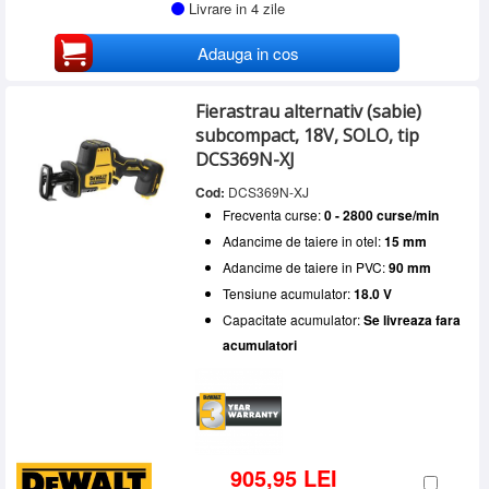
Livrare in 4 zile
Adauga in cos
Fierastrau alternativ (sabie)
subcompact, 18V, SOLO, tip
DCS369N-XJ
Cod:
DCS369N-XJ
Frecventa curse:
0 - 2800 curse/min
Adancime de taiere in otel:
15 mm
Adancime de taiere in PVC:
90 mm
Tensiune acumulator:
18.0 V
Capacitate acumulator:
Se livreaza fara
acumulatori
905,95 LEI