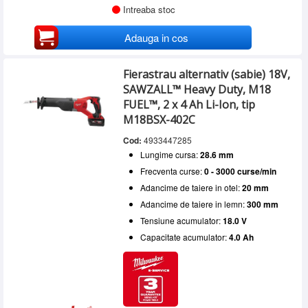
Intreaba stoc
Adauga in cos
Fierastrau alternativ (sabie) 18V,
SAWZALL™ Heavy Duty, M18
FUEL™, 2 x 4 Ah Li-Ion, tip
M18BSX-402C
Cod:
4933447285
Lungime cursa:
28.6 mm
Frecventa curse:
0 - 3000 curse/min
Adancime de taiere in otel:
20 mm
Adancime de taiere in lemn:
300 mm
Tensiune acumulator:
18.0 V
Capacitate acumulator:
4.0 Ah