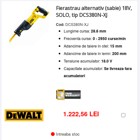
Fierastrau alternativ (sabie) 18V,
SOLO, tip DCS380N-XJ
Cod:
DCS380N-XJ
Lungime cursa:
28.6 mm
Frecventa curse:
0 - 2950 curse/min
Adancime de taiere in otel:
15 mm
Adancime de taiere in lemn:
200 mm
Tensiune acumulator:
18.0 V
Capacitate acumulator:
Se livreaza fara
acumulatori
1.222,56 LEI
Intreaba stoc