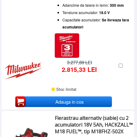
Adancime de taiere in lemn:
300 mm
Tensiune acumulator:
18.0 V
Capacitate acumulator:
Se livreaza fara
acumulatori
3.277,89 LEI
2.815,33 LEI
Stoc limitat
Adauga in cos
Fierastrau alternativ (sabie) cu 2
acumulatori 18V 5Ah, HACKZALL™
M18 FUEL™, tip M18FHZ-502X