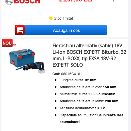
Stoc limitat
Adauga in cos
NOU
Fierastrau alternativ (sabie) 18V
Li-Ion BOSCH EXPERT Biturbo, 32
mm, L-BOXX, tip EXSA 18V-32
EXPERT SOLO
Cod:
06016C4101
Lungime cursa:
32 mm
Adancime de taiere in otel:
150 mm
Numar min. curse:
3096 curse/min
Adancime de taiere in lemn:
230 mm
Tensiune acumulator:
18.0 V
Capacitate acumulator:
Se livreaza fara
acumulatori