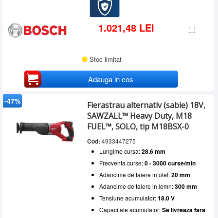
1.021,48 LEI
Stoc limitat
Adauga in cos
-47%
Fierastrau alternativ (sabie) 18V,
SAWZALL™ Heavy Duty, M18
FUEL™, SOLO, tip M18BSX-0
Cod:
4933447275
Lungime cursa:
28.6 mm
Frecventa curse:
0 - 3000 curse/min
Adancime de taiere in otel:
20 mm
Adancime de taiere in lemn:
300 mm
Tensiune acumulator:
18.0 V
Capacitate acumulator:
Se livreaza fara