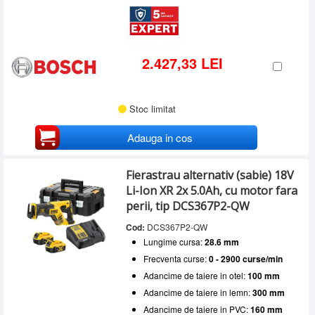
2.427,33 LEI
Stoc limitat
Adauga in cos
Fierastrau alternativ (sabie) 18V
Li-Ion XR 2x 5.0Ah, cu motor fara
perii, tip DCS367P2-QW
Cod:
DCS367P2-QW
Lungime cursa:
28.6 mm
Frecventa curse:
0 - 2900 curse/min
Adancime de taiere in otel:
100 mm
Adancime de taiere in lemn:
300 mm
Adancime de taiere in PVC:
160 mm