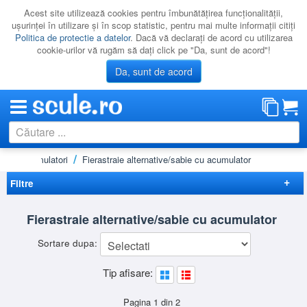
Acest site utilizează cookies pentru îmbunătăţirea funcţionalităţii,
uşurinţei în utilizare şi în scop statistic, pentru mai multe informaţii citiţi
Politica de protectie a datelor
. Dacă vă declaraţi de acord cu utilizarea
cookie-urilor vă rugăm să daţi click pe "Da, sunt de acord"!
Da, sunt de acord
ce cu acumulatori
Fierastraie alternative/sabie cu acumulator
CATEGORII
PROMOTII
Filtre
NOUTATI
Elimina filtrele
Fierastraie alternative/sabie cu acumulator
RESIGILATE
Disponibilitate
Sortare dupa:
LICHIDARE
Cadou
(4)
Preț
Promotie
(4)
Tip afisare:
CATALOAGE
-
Nou
(1)
Brand
PRODUCATORI
BLACK&DECKER
(1)
Pagina 1 din 2