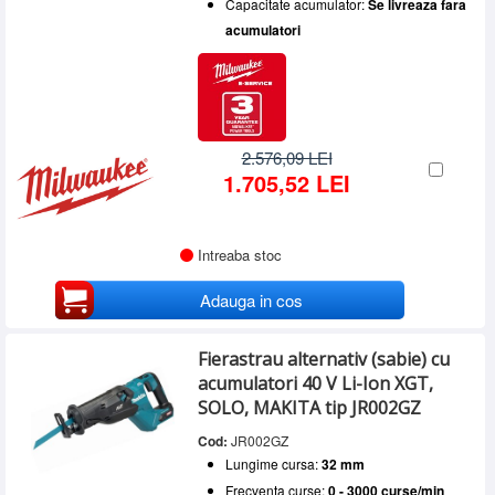
Capacitate acumulator:
Se livreaza fara
acumulatori
2.576,09 LEI
1.705,52 LEI
Intreaba stoc
Adauga in cos
Fierastrau alternativ (sabie) cu
acumulatori 40 V Li-Ion XGT,
SOLO, MAKITA tip JR002GZ
Cod:
JR002GZ
Lungime cursa:
32 mm
Frecventa curse:
0 - 3000 curse/min