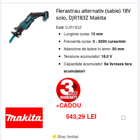
Fierastrau alternativ (sabie) 18V
solo, DJR183Z Makita
Cod:
DJR183Z
Lungime cursa:
13 mm
Frecventa curse:
0 - 3000 curse/min
Adancime de taiere in lemn:
50 mm
Tensiune acumulator:
18.0 V
Capacitate acumulator:
Se livreaza fara
acumulatori
+CADOU
543,29 LEI
Stoc limitat