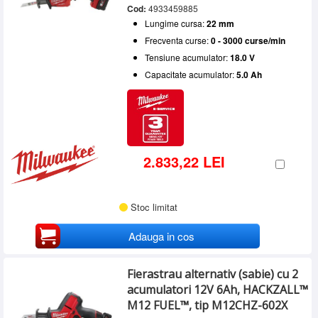
Cod:
4933459885
Lungime cursa:
22 mm
Frecventa curse:
0 - 3000 curse/min
Tensiune acumulator:
18.0 V
Capacitate acumulator:
5.0 Ah
2.833,22 LEI
Stoc limitat
Adauga in cos
Fierastrau alternativ (sabie) cu 2
acumulatori 12V 6Ah, HACKZALL™
M12 FUEL™, tip M12CHZ-602X