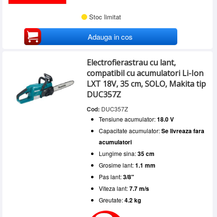
Stoc limitat
Adauga in cos
Electrofierastrau cu lant,
compatibil cu acumulatori Li-Ion
LXT 18V, 35 cm, SOLO, Makita tip
DUC357Z
Cod:
DUC357Z
Tensiune acumulator:
18.0 V
Capacitate acumulator:
Se livreaza fara
acumulatori
Lungime sina:
35 cm
Grosime lant:
1.1 mm
Pas lant:
3/8"
Viteza lant:
7.7 m/s
Greutate:
4.2 kg