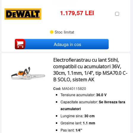
1.179,57 LEI
Stoc limitat
Adauga in cos
Electrofierastrau cu lant Stihl,
compatibil cu acumulatori 36V,
30cm, 1.1mm, 1/4", tip MSA70.0 C-
B SOLO, sistem AK
Cod:
MA040115820
Tensiune acumulator:
36.0 V
Capacitate acumulator:
Se livreaza fara
acumulatori
Lungime sina:
30 cm
Grosime lant:
1.1 mm
Pas lant:
1/4"