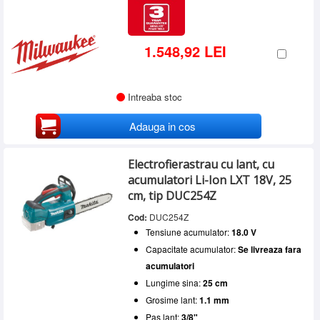
1.548,92 LEI
Intreaba stoc
Adauga in cos
Electrofierastrau cu lant, cu
acumulatori Li-Ion LXT 18V, 25
cm, tip DUC254Z
Cod:
DUC254Z
Tensiune acumulator:
18.0 V
Capacitate acumulator:
Se livreaza fara
acumulatori
Lungime sina:
25 cm
Grosime lant:
1.1 mm
Pas lant:
3/8"