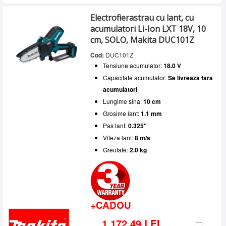
Electrofierastrau cu lant, cu
acumulatori Li-Ion LXT 18V, 10
cm, SOLO, Makita DUC101Z
Cod:
DUC101Z
Tensiune acumulator:
18.0 V
Capacitate acumulator:
Se livreaza fara
acumulatori
Lungime sina:
10 cm
Grosime lant:
1.1 mm
Pas lant:
0.325"
Viteza lant:
8 m/s
Greutate:
2.0 kg
+CADOU
1.172,49 LEI