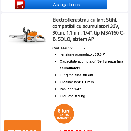
Adauga in cos
Electrofierastrau cu lant Stihl,
compatibil cu acumulatori 36V,
30cm, 1.1mm, 1/4", tip MSA160 C-
B, SOLO, sistem AP
Cod:
MA032000005
Tensiune acumulator:
36.0 V
Capacitate acumulator:
Se livreaza fara
acumulatori
Lungime sina:
30 cm
Grosime lant:
1.1 mm
Pas lant:
1/4"
Greutate:
3.1 kg