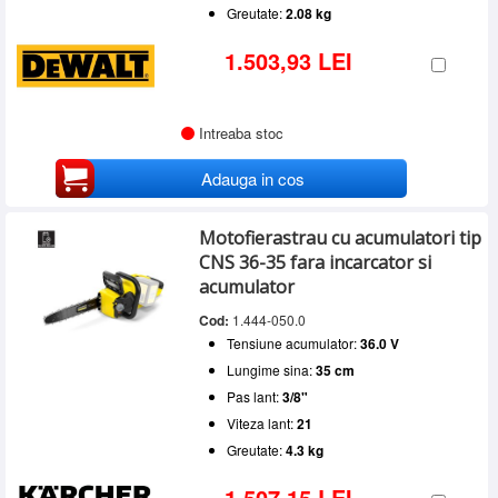
Greutate:
2.08 kg
1.503,93 LEI
Intreaba stoc
Adauga in cos
Motofierastrau cu acumulatori tip
CNS 36-35 fara incarcator si
acumulator
Cod:
1.444-050.0
Tensiune acumulator:
36.0 V
Lungime sina:
35 cm
Pas lant:
3/8"
Viteza lant:
21
Greutate:
4.3 kg
1.507,15 LEI