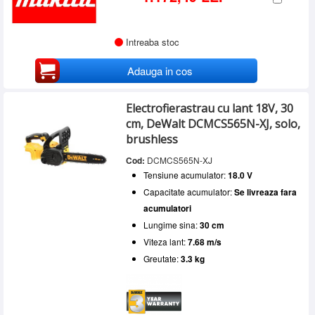
Intreaba stoc
Adauga in cos
Electrofierastrau cu lant 18V, 30
cm, DeWalt DCMCS565N-XJ, solo,
brushless
Cod:
DCMCS565N-XJ
Tensiune acumulator:
18.0 V
Capacitate acumulator:
Se livreaza fara
acumulatori
Lungime sina:
30 cm
Viteza lant:
7.68 m/s
Greutate:
3.3 kg