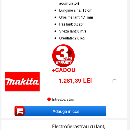
acumulatori
Lungime sina:
15 cm
Grosime lant:
1.1 mm
Pas lant:
0.325"
Viteza lant:
8 m/s
Greutate:
2.0 kg
+CADOU
1.281,39 LEI
Intreaba stoc
Adauga in cos
Electrofierastrau cu lant,