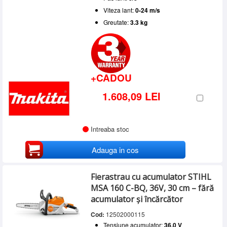
Viteza lant:
0-24 m/s
Greutate:
3.3 kg
+CADOU
1.608,09 LEI
Intreaba stoc
Adauga in cos
Fierastrau cu acumulator STIHL
MSA 160 C-BQ, 36V, 30 cm – fără
acumulator și încărcător
Cod:
12502000115
Tensiune acumulator:
36.0 V