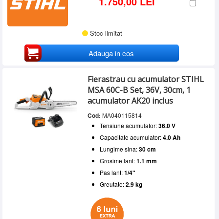
1.750,00 LEI
Stoc limitat
Adauga in cos
Fierastrau cu acumulator STIHL
MSA 60C-B Set, 36V, 30cm, 1
acumulator AK20 inclus
Cod:
MA040115814
Tensiune acumulator:
36.0 V
Capacitate acumulator:
4.0 Ah
Lungime sina:
30 cm
Grosime lant:
1.1 mm
Pas lant:
1/4"
Greutate:
2.9 kg