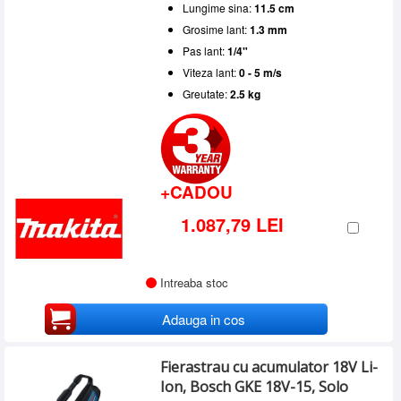
Lungime sina:
11.5 cm
Grosime lant:
1.3 mm
Pas lant:
1/4"
Viteza lant:
0 - 5 m/s
Greutate:
2.5 kg
+CADOU
1.087,79 LEI
Intreaba stoc
Adauga in cos
Fierastrau cu acumulator 18V Li-
Ion, Bosch GKE 18V-15, Solo