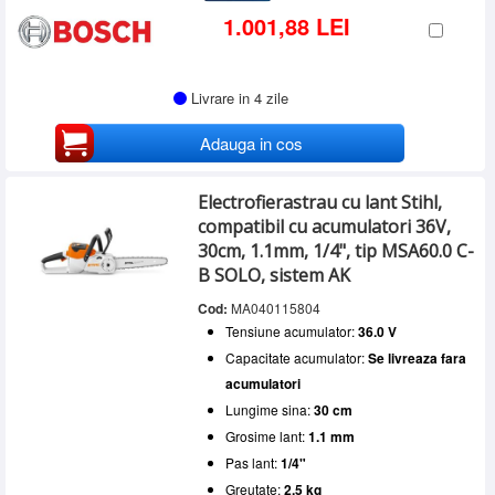
1.001,88 LEI
Livrare in 4 zile
Adauga in cos
Electrofierastrau cu lant Stihl,
compatibil cu acumulatori 36V,
30cm, 1.1mm, 1/4", tip MSA60.0 C-
B SOLO, sistem AK
Cod:
MA040115804
Tensiune acumulator:
36.0 V
Capacitate acumulator:
Se livreaza fara
acumulatori
Lungime sina:
30 cm
Grosime lant:
1.1 mm
Pas lant:
1/4"
Greutate:
2.5 kg