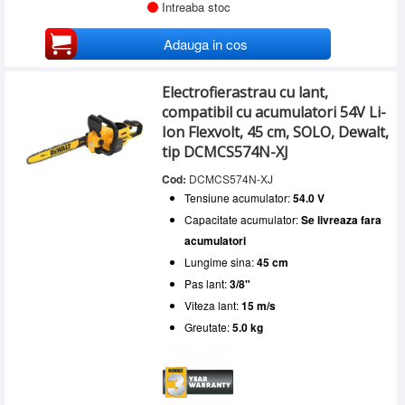
Intreaba stoc
Adauga in cos
Electrofierastrau cu lant,
compatibil cu acumulatori 54V Li-
Ion Flexvolt, 45 cm, SOLO, Dewalt,
tip DCMCS574N-XJ
Cod:
DCMCS574N-XJ
Tensiune acumulator:
54.0 V
Capacitate acumulator:
Se livreaza fara
acumulatori
Lungime sina:
45 cm
Pas lant:
3/8"
Viteza lant:
15 m/s
Greutate:
5.0 kg