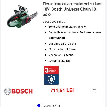
Fierastrau cu acumulatori cu lant,
18V, Bosch UniversalChain 18,
Solo
Cod:
06008B8001
Tensiune acumulator:
18.0 V
Capacitate acumulator:
Se livreaza fara
acumulatori
Lungime sina:
20 cm
Grosime lant:
1.1 mm
Viteza lant:
4.5 m/s
Greutate:
3.0 kg
711,54 LEI
Livrare in 4 zile