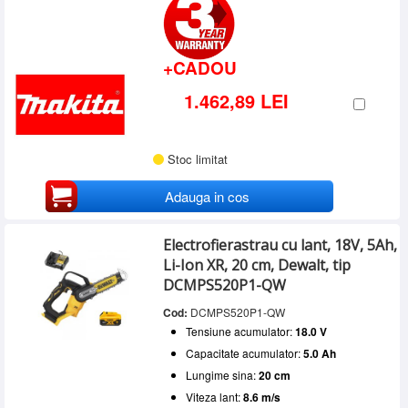
+CADOU
1.462,89 LEI
Stoc limitat
Adauga in cos
Electrofierastrau cu lant, 18V, 5Ah,
Li-Ion XR, 20 cm, Dewalt, tip
DCMPS520P1-QW
Cod:
DCMPS520P1-QW
Tensiune acumulator:
18.0 V
Capacitate acumulator:
5.0 Ah
Lungime sina:
20 cm
Viteza lant:
8.6 m/s