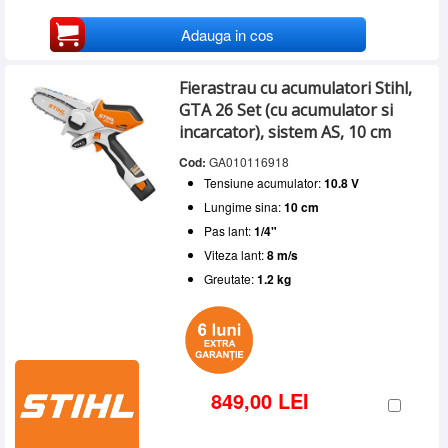
Adauga in cos
Fierastrau cu acumulatori Stihl,
GTA 26 Set (cu acumulator si
incarcator), sistem AS, 10 cm
Cod:
GA010116918
Tensiune acumulator:
10.8 V
Lungime sina:
10 cm
Pas lant:
1/4"
Viteza lant:
8 m/s
Greutate:
1.2 kg
849,00 LEI