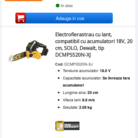
In stoc
Adauga in cos
Electrofierastrau cu lant,
compatibil cu acumulatori 18V, 20
cm, SOLO, Dewalt, tip
DCMPS520N-XJ
Cod:
DCMPS520N-XJ
Tensiune acumulator:
18.0 V
Capacitate acumulator:
Se livreaza fara
acumulatori
Lungime sina:
20 cm
Viteza lant:
8.6 m/s
Greutate:
2.08 kg