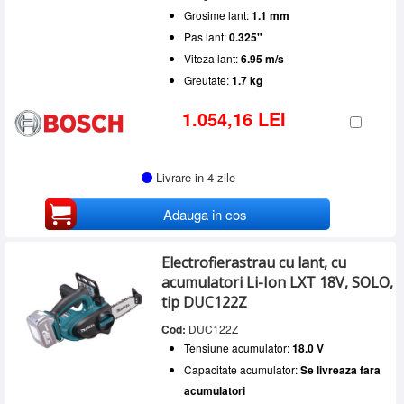
Grosime lant:
1.1 mm
Pas lant:
0.325"
Viteza lant:
6.95 m/s
Greutate:
1.7 kg
1.054,16 LEI
Livrare in 4 zile
Adauga in cos
Electrofierastrau cu lant, cu
acumulatori Li-Ion LXT 18V, SOLO,
tip DUC122Z
Cod:
DUC122Z
Tensiune acumulator:
18.0 V
Capacitate acumulator:
Se livreaza fara
acumulatori