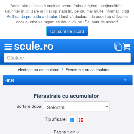
Acest site utilizează cookies pentru îmbunătăţirea funcţionalităţii,
uşurinţei în utilizare şi în scop statistic, pentru mai multe informaţii citiţi
Politica de protectie a datelor
. Dacă vă declaraţi de acord cu utilizarea
cookie-urilor vă rugăm să daţi click pe "Da, sunt de acord"!
Da, sunt de acord
ă
Scule electrice cu acumulatori
Fierastraie cu acumulator
CATEGORII
PROMOTII
Filtre
NOUTATI
Elimina filtrele
Fierastraie cu acumulator
RESIGILATE
Disponibilitate
Sortare dupa:
LICHIDARE
Cadou
(21)
Preț
Tip afisare:
CATALOAGE
-
Brand
PRODUCATORI
BLACK&DECKER
(2)
Pagina 1 din 3