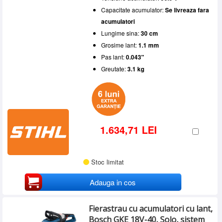
Capacitate acumulator:
Se livreaza fara
acumulatori
Lungime sina:
30 cm
Grosime lant:
1.1 mm
Pas lant:
0.043"
Greutate:
3.1 kg
1.634,71 LEI
Stoc limitat
Adauga in cos
Fierastrau cu acumulatori cu lant,
Bosch GKE 18V-40, Solo, sistem