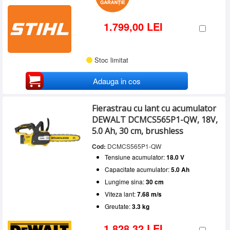
1.799,00 LEI
Stoc limitat
Adauga in cos
Fierastrau cu lant cu acumulator
DEWALT DCMCS565P1-QW, 18V,
5.0 Ah, 30 cm, brushless
Cod:
DCMCS565P1-QW
Tensiune acumulator:
18.0 V
Capacitate acumulator:
5.0 Ah
Lungime sina:
30 cm
Viteza lant:
7.68 m/s
Greutate:
3.3 kg
1.828,32 LEI