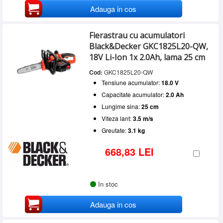
Adauga in cos
Fierastrau cu acumulatori
Black&Decker GKC1825L20-QW,
18V Li-Ion 1x 2.0Ah, lama 25 cm
Cod:
GKC1825L20-QW
Tensiune acumulator:
18.0 V
Capacitate acumulator:
2.0 Ah
Lungime sina:
25 cm
Viteza lant:
3.5 m/s
Greutate:
3.1 kg
668,83 LEI
In stoc
Adauga in cos