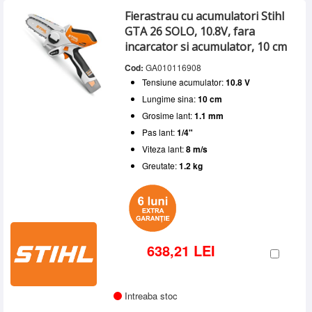
Fierastrau cu acumulatori Stihl
GTA 26 SOLO, 10.8V, fara
incarcator si acumulator, 10 cm
Cod:
GA010116908
Tensiune acumulator:
10.8 V
Lungime sina:
10 cm
Grosime lant:
1.1 mm
Pas lant:
1/4"
Viteza lant:
8 m/s
Greutate:
1.2 kg
638,21 LEI
Intreaba stoc