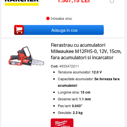
Intreaba stoc
Adauga in cos
Fierastrau cu acumulatori
Milwaukee M12FHS-0, 12V, 15cm,
fara acumulatori si incarcator
Cod:
4933472211
Tensiune acumulator:
12.0 V
Capacitate acumulator:
Se livreaza fara
acumulatori
Lungime sina:
15 cm
Grosime lant:
1.1 mm
Pas lant:
0.043"
Greutate:
2.3 kg