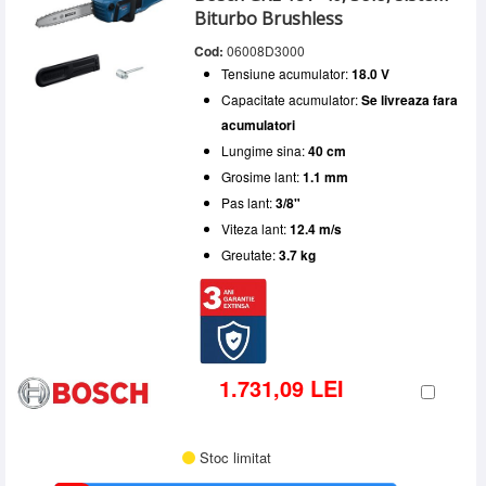
Biturbo Brushless
Cod:
06008D3000
Tensiune acumulator:
18.0 V
Capacitate acumulator:
Se livreaza fara
acumulatori
Lungime sina:
40 cm
Grosime lant:
1.1 mm
Pas lant:
3/8"
Viteza lant:
12.4 m/s
Greutate:
3.7 kg
1.731,09 LEI
Stoc limitat