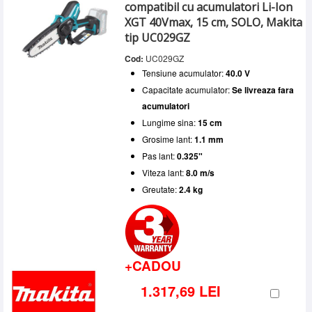
compatibil cu acumulatori Li-Ion
XGT 40Vmax, 15 cm, SOLO, Makita
tip UC029GZ
Cod:
UC029GZ
Tensiune acumulator:
40.0 V
Capacitate acumulator:
Se livreaza fara
acumulatori
Lungime sina:
15 cm
Grosime lant:
1.1 mm
Pas lant:
0.325"
Viteza lant:
8.0 m/s
Greutate:
2.4 kg
+CADOU
1.317,69 LEI