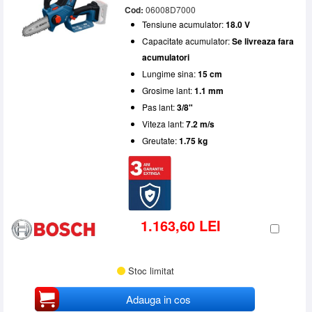
Cod:
06008D7000
Tensiune acumulator:
18.0 V
Capacitate acumulator:
Se livreaza fara
acumulatori
Lungime sina:
15 cm
Grosime lant:
1.1 mm
Pas lant:
3/8"
Viteza lant:
7.2 m/s
Greutate:
1.75 kg
1.163,60 LEI
Stoc limitat
Adauga in cos