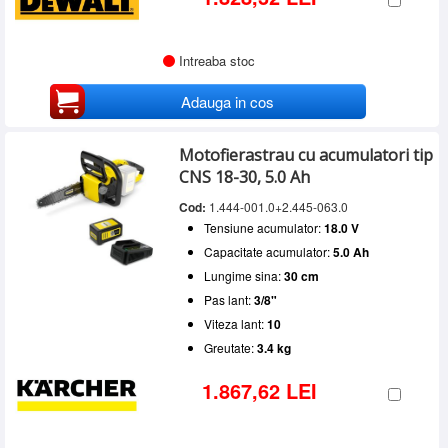
Intreaba stoc
Adauga in cos
Motofierastrau cu acumulatori tip
CNS 18-30, 5.0 Ah
Cod:
1.444-001.0+2.445-063.0
Tensiune acumulator:
18.0 V
Capacitate acumulator:
5.0 Ah
Lungime sina:
30 cm
Pas lant:
3/8"
Viteza lant:
10
Greutate:
3.4 kg
1.867,62 LEI