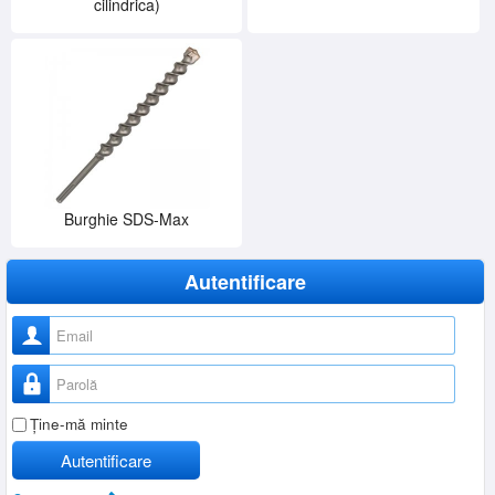
cilindrica)
SERVICE
INCHIRIERI
BLOG
CONTACT
AUTENTIFICARE
Burghie SDS-Max
Autentificare
Nume utilizator
Parolă
Ţine-mă minte
Autentificare