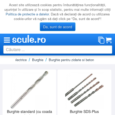
Acest site utilizează cookies pentru îmbunătăţirea funcţionalităţii,
uşurinţei în utilizare şi în scop statistic, pentru mai multe informaţii citiţi
Politica de protectie a datelor
. Dacă vă declaraţi de acord cu utilizarea
cookie-urilor vă rugăm să daţi click pe "Da, sunt de acord"!
Da, sunt de acord
rii scule electrice
Burghie
Burghie pentru zidarie si beton
CATEGORII
PROMOTII
NOUTATI
RESIGILATE
LICHIDARE
CATALOAGE
PRODUCATORI
Burghie standard (cu coada
Burghie SDS-Plus