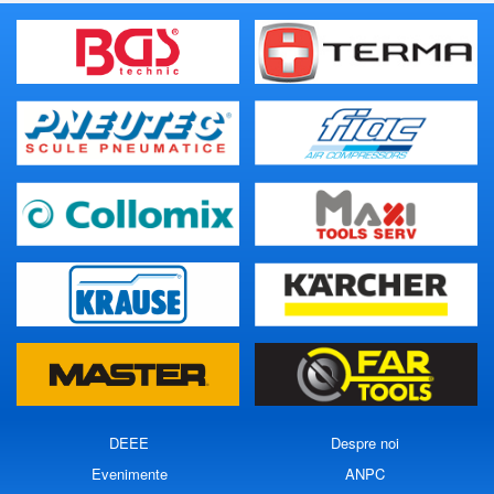
DEEE
Despre noi
Evenimente
ANPC