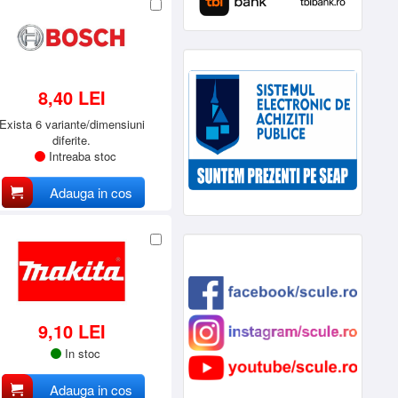
8,40 LEI
Exista 6 variante/dimensiuni
diferite.
Intreaba stoc
Adauga in cos
9,10 LEI
In stoc
Adauga in cos