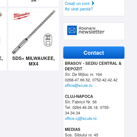
Creaţi un cont
Aţi uitat parola?
Contact
,
SDS+ MILWAUKEE,
MX4
BRASOV - SEDIU CENTRAL &
DEPOZIT
Str. De Mijloc nr. 164
0268-47.66.52, 0752-42.42.42
office@scule.ro
CLUJ-NAPOCA
Str. Fabricii Nr. 56
Tel. 0264-46.26.18, 0755-
34.34.34
office.cj@scule.ro
MEDIAS
Sos. Sibiului nr. 45