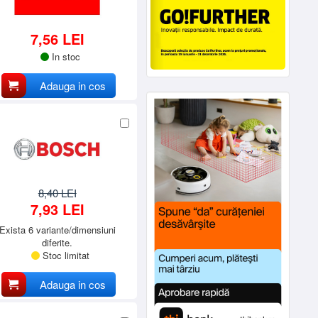
7,56 LEI
In stoc
Adauga in cos
8,40 LEI
7,93 LEI
Exista 6 variante/dimensiuni
diferite.
Stoc limitat
Adauga in cos