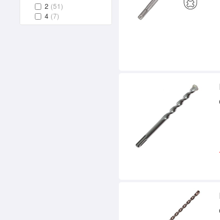
2
(51)
4
(7)