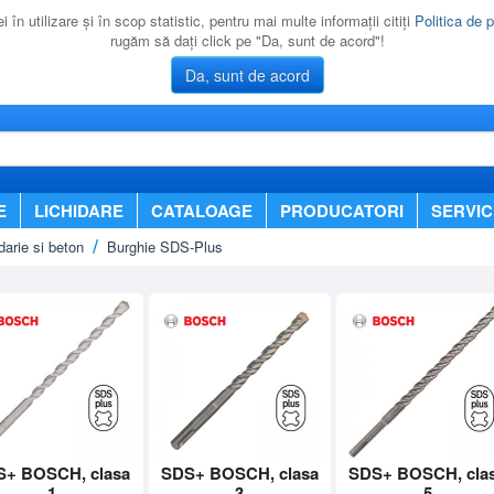
 în utilizare şi în scop statistic, pentru mai multe informaţii citiţi
Politica de p
rugăm să daţi click pe "Da, sunt de acord"!
Da, sunt de acord
E
LICHIDARE
CATALOAGE
PRODUCATORI
SERVIC
darie si beton
Burghie SDS-Plus
S+ BOSCH, clasa
SDS+ BOSCH, clasa
SDS+ BOSCH, cla
1
3
5