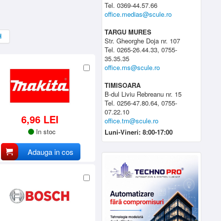
Tel. 0369-44.57.66
office.medias@scule.ro
TARGU MURES
Str. Gheorghe Doja nr. 107
Tel. 0265-26.44.33, 0755-
35.35.35
office.ms@scule.ro
TIMISOARA
B-dul Liviu Rebreanu nr. 15
Tel. 0256-47.80.64, 0755-
07.22.10
6,96 LEI
office.tm@scule.ro
In stoc
Luni-Vineri: 8:00-17:00
Adauga in cos