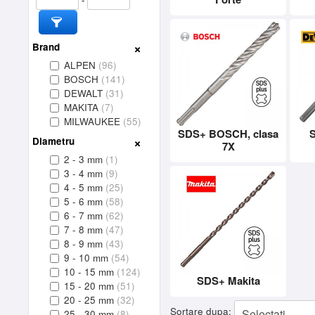
Brand
ALPEN
(96)
BOSCH
(141)
DEWALT
(31)
MAKITA
(7)
MILWAUKEE
(55)
SDS+ BOSCH, clasa
Diametru
7X
2 - 3 mm
(1)
3 - 4 mm
(9)
4 - 5 mm
(25)
5 - 6 mm
(58)
6 - 7 mm
(62)
7 - 8 mm
(47)
8 - 9 mm
(43)
9 - 10 mm
(54)
10 - 15 mm
(124)
SDS+ Makita
15 - 20 mm
(51)
20 - 25 mm
(32)
Sortare dupa:
25 - 30 mm
(8)