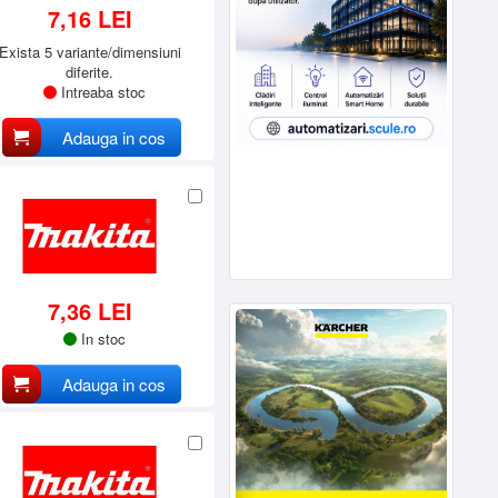
7,16 LEI
Exista 5 variante/dimensiuni
diferite.
Intreaba stoc
Adauga in cos
7,36 LEI
In stoc
Adauga in cos