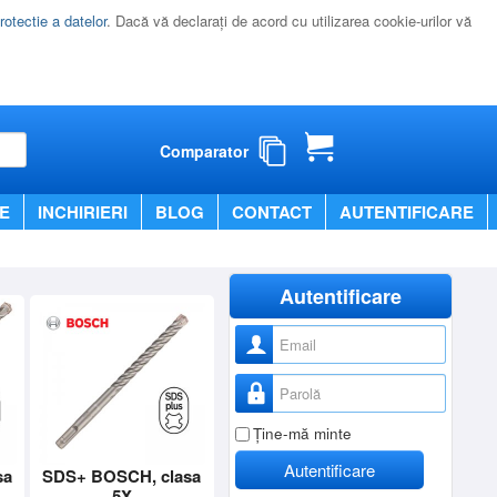
rotectie a datelor
. Dacă vă declaraţi de acord cu utilizarea cookie-urilor vă
Comparator
E
INCHIRIERI
BLOG
CONTACT
AUTENTIFICARE
Autentificare
Nume utilizator
Parolă
Ţine-mă minte
Autentificare
sa
SDS+ BOSCH, clasa
5X