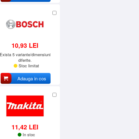
10,93 LEI
Exista 5 variante/dimensiuni
diferite.
Stoc limitat
Adauga in cos
11,42 LEI
In stoc