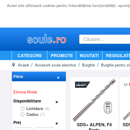
Acest site utilizează cookies pentru îmbunătăţirea funcţionalităţii, uşurinţei
CATEGORII
PROMOTII
NOUTATI
RESIGILAT
Acasă
Accesorii scule electrice
Burghie
Burghie pentru zi
Filtre
Elimina filtrele
Disponibilitate
Lichidare
(4)
Cadou
(7)
Preț
SDS+ ALPEN, F4
SD
Forte
-