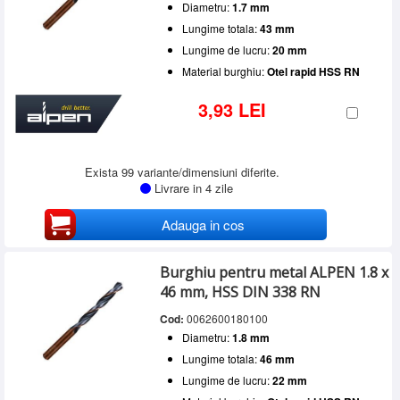
Diametru:
1.7 mm
Lungime totala:
43 mm
Lungime de lucru:
20 mm
Material burghiu:
Otel rapid HSS RN
3,93 LEI
Exista 99 variante/dimensiuni diferite.
Livrare in 4 zile
Adauga in cos
Burghiu pentru metal ALPEN 1.8 x
46 mm, HSS DIN 338 RN
Cod:
0062600180100
Diametru:
1.8 mm
Lungime totala:
46 mm
Lungime de lucru:
22 mm