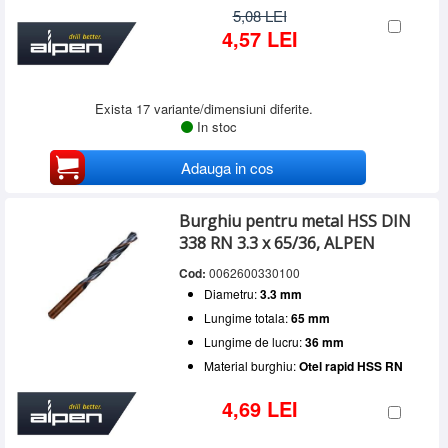
5,08 LEI
4,57 LEI
Exista 17 variante/dimensiuni diferite.
In stoc
Adauga in cos
Burghiu pentru metal HSS DIN
338 RN 3.3 x 65/36, ALPEN
Cod:
0062600330100
Diametru:
3.3 mm
Lungime totala:
65 mm
Lungime de lucru:
36 mm
Material burghiu:
Otel rapid HSS RN
4,69 LEI