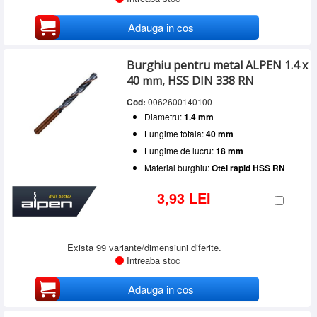
Adauga in cos
Burghiu pentru metal ALPEN 1.4 x
40 mm, HSS DIN 338 RN
Cod:
0062600140100
Diametru:
1.4 mm
Lungime totala:
40 mm
Lungime de lucru:
18 mm
Material burghiu:
Otel rapid HSS RN
3,93 LEI
Exista 99 variante/dimensiuni diferite.
Intreaba stoc
Adauga in cos