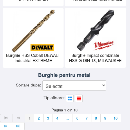
Burghie HSS-Cobalt DEWALT
Burghie impact combinate
Industrial EXTREME
HSS-G DIN 13, MILWAUKEE
Burghie pentru metal
Sortare dupa:
Tip afisare:
Pagina 1 din 10
1
2
3
4
...
6
7
8
9
10