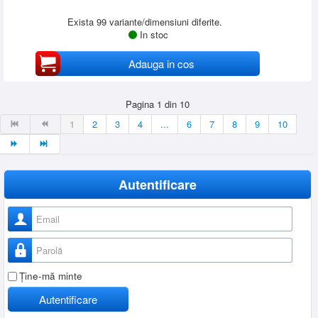
Exista 99 variante/dimensiuni diferite.
In stoc
Adauga in cos
Pagina 1 din 10
1
2
3
4
...
6
7
8
9
10
Autentificare
Nume utilizator
Parolă
Ţine-mă minte
Autentificare