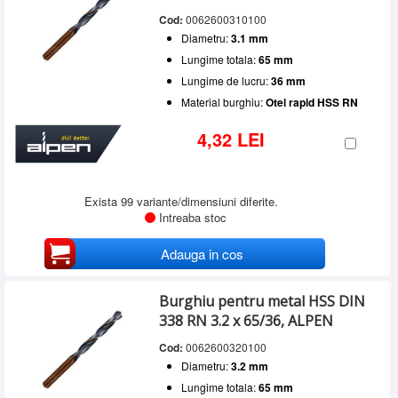
Cod:
0062600310100
Diametru:
3.1 mm
Lungime totala:
65 mm
Lungime de lucru:
36 mm
Material burghiu:
Otel rapid HSS RN
4,32 LEI
Exista 99 variante/dimensiuni diferite.
Intreaba stoc
Adauga in cos
Burghiu pentru metal HSS DIN
338 RN 3.2 x 65/36, ALPEN
Cod:
0062600320100
Diametru:
3.2 mm
Lungime totala:
65 mm