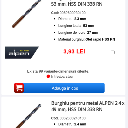
53 mm, HSS DIN 338 RN
Cod:
0062600230100
Diametru:
2.3 mm
Lungime totala:
53 mm
Lungime de lucru:
27 mm
Material burghiu:
Otel rapid HSS RN
3,93 LEI
Exista 99 variante/dimensiuni diferite.
Intreaba stoc
Adauga in cos
Burghiu pentru metal ALPEN 2.4 x
49 mm, HSS DIN 338 RN
Cod:
0062600240100
Diametru:
2.4 mm