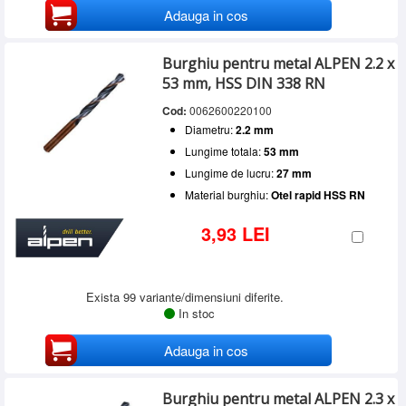
Adauga in cos
Burghiu pentru metal ALPEN 2.2 x
53 mm, HSS DIN 338 RN
Cod:
0062600220100
Diametru:
2.2 mm
Lungime totala:
53 mm
Lungime de lucru:
27 mm
Material burghiu:
Otel rapid HSS RN
3,93 LEI
Exista 99 variante/dimensiuni diferite.
In stoc
Adauga in cos
Burghiu pentru metal ALPEN 2.3 x