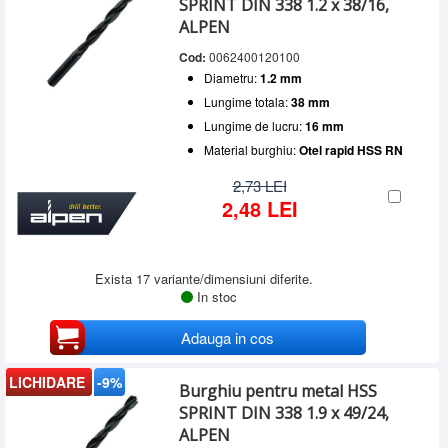
SPRINT DIN 338 1.2 x 38/16,
ALPEN
Cod:
0062400120100
Diametru:
1.2 mm
Lungime totala:
38 mm
Lungime de lucru:
16 mm
Material burghiu:
Otel rapid HSS RN
2,73 LEI
2,48 LEI
Exista 17 variante/dimensiuni diferite.
In stoc
Adauga in cos
LICHIDARE
-9%
Burghiu pentru metal HSS
SPRINT DIN 338 1.9 x 49/24,
ALPEN