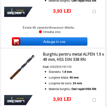
Material burghiu:
Otel rapid HSS RN
3,93 LEI
Exista 99 variante/dimensiuni diferite.
Intreaba stoc
Adauga in cos
Burghiu pentru metal ALPEN 1.9 x
49 mm, HSS DIN 338 RN
Cod:
0062600190100
Diametru:
1.9 mm
Lungime totala:
49 mm
Lungime de lucru:
24 mm
Material burghiu:
Otel rapid HSS RN
3,93 LEI