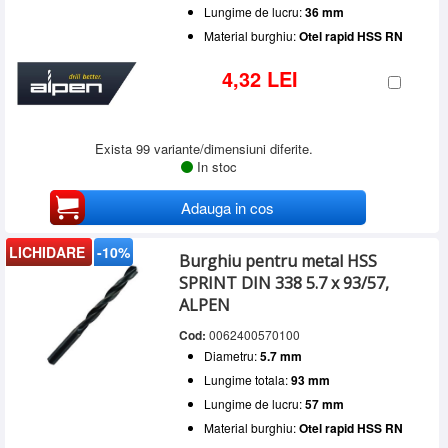
Lungime de lucru:
36 mm
Material burghiu:
Otel rapid HSS RN
4,32 LEI
Exista 99 variante/dimensiuni diferite.
In stoc
Adauga in cos
LICHIDARE
-10%
Burghiu pentru metal HSS
SPRINT DIN 338 5.7 x 93/57,
ALPEN
Cod:
0062400570100
Diametru:
5.7 mm
Lungime totala:
93 mm
Lungime de lucru:
57 mm
Material burghiu:
Otel rapid HSS RN