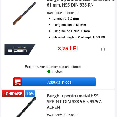
61 mm, HSS DIN 338 RN
Cod:
0062600300100
Diametru:
3.0 mm
Lungime totala:
61 mm
Lungime de lucru:
33 mm
Material burghiu:
Otel rapid HSS RN
3,75 LEI
Exista 99 variante/dimensiuni diferite.
In stoc
Adauga in cos
LICHIDARE
-10%
Burghiu pentru metal HSS
SPRINT DIN 338 5.5 x 93/57,
ALPEN
Cod:
0062400550100