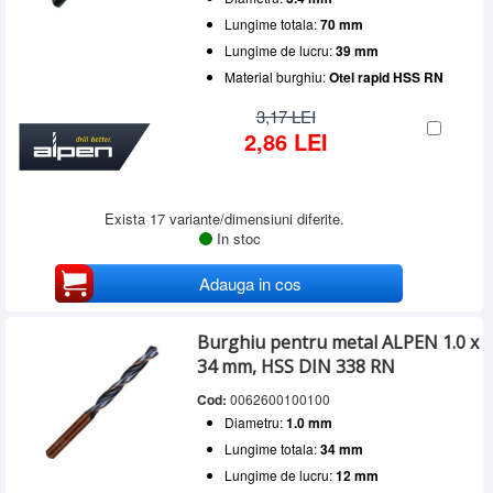
Lungime totala:
70 mm
Lungime de lucru:
39 mm
Material burghiu:
Otel rapid HSS RN
3,17 LEI
2,86 LEI
Exista 17 variante/dimensiuni diferite.
In stoc
Adauga in cos
Burghiu pentru metal ALPEN 1.0 x
34 mm, HSS DIN 338 RN
Cod:
0062600100100
Diametru:
1.0 mm
Lungime totala:
34 mm
Lungime de lucru:
12 mm