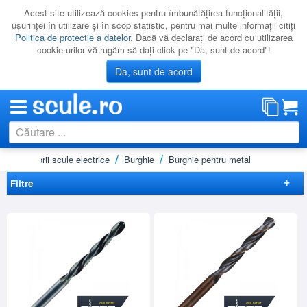
Acest site utilizează cookies pentru îmbunătăţirea funcţionalităţii,
uşurinţei în utilizare şi în scop statistic, pentru mai multe informaţii citiţi
Politica de protectie a datelor
. Dacă vă declaraţi de acord cu utilizarea
cookie-urilor vă rugăm să daţi click pe "Da, sunt de acord"!
Da, sunt de acord
Accesorii scule electrice
Burghie
Burghie pentru metal
CATEGORII
PROMOTII
Filtre
NOUTATI
Elimina filtrele
RESIGILATE
Disponibilitate
LICHIDARE
Lichidare
(10)
Preț
Cadou
(2)
CATALOAGE
-
Brand
PRODUCATORI
ALPEN
(268)