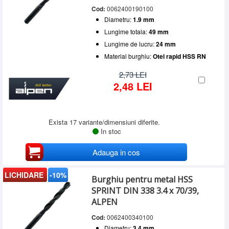
Cod:
0062400190100
Diametru:
1.9 mm
Lungime totala:
49 mm
Lungime de lucru:
24 mm
Material burghiu:
Otel rapid HSS RN
2,73 LEI
2,48 LEI
Exista 17 variante/dimensiuni diferite.
In stoc
Adauga in cos
LICHIDARE
-10%
Burghiu pentru metal HSS
SPRINT DIN 338 3.4 x 70/39,
ALPEN
Cod:
0062400340100
Diametru:
3.4 mm