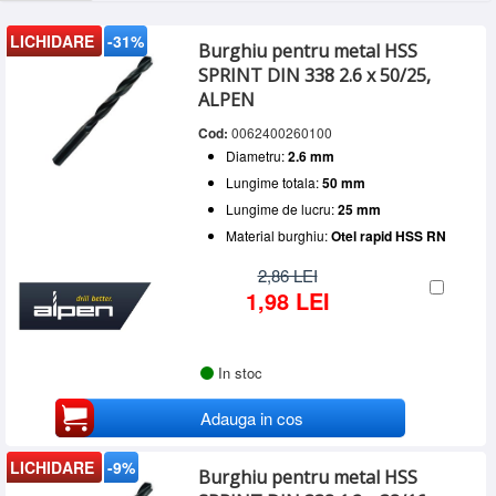
LICHIDARE
-31%
Burghiu pentru metal HSS
SPRINT DIN 338 2.6 x 50/25,
ALPEN
Cod:
0062400260100
Diametru:
2.6 mm
Lungime totala:
50 mm
Lungime de lucru:
25 mm
Material burghiu:
Otel rapid HSS RN
2,86 LEI
1,98 LEI
In stoc
Adauga in cos
LICHIDARE
-9%
Burghiu pentru metal HSS