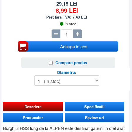
29,15 LEI
8,99
LEI
Pret fara TVA:
7,43
LEI
In stoc
Adauga in cos
Compara produs
Diametru:
Descriere
Specificatii
Producator
Review-uri
Burghiul HSS lung de la ALPEN este destinat gauririi in otel aliat