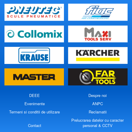
DEEE
Despre noi
Evenimente
ANPC
Termeni si conditii de utilizare
Reclamatii
Prelucrarea datelor cu caracter
Contact
personal & CCTV