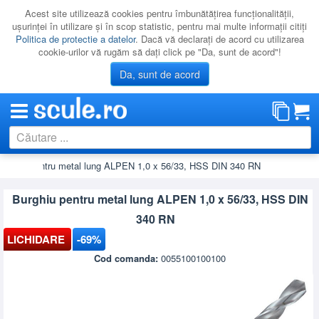
Acest site utilizează cookies pentru îmbunătăţirea funcţionalităţii,
uşurinţei în utilizare şi în scop statistic, pentru mai multe informaţii citiţi
Politica de protectie a datelor
. Dacă vă declaraţi de acord cu utilizarea
cookie-urilor vă rugăm să daţi click pe "Da, sunt de acord"!
Da, sunt de acord
Burghiu pentru metal lung ALPEN 1,0 x 56/33, HSS DIN 340 RN
CATEGORII
PROMOTII
Burghiu pentru metal lung ALPEN 1,0 x 56/33, HSS DIN
NOUTATI
340 RN
RESIGILATE
LICHIDARE
-69%
Cod comanda:
0055100100100
LICHIDARE
CATALOAGE
PRODUCATORI