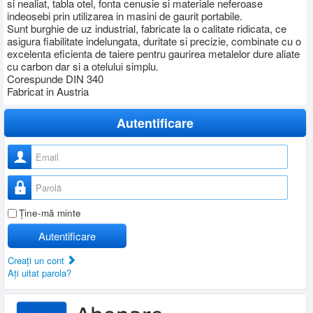
si nealiat, tabla otel, fonta cenusie si materiale neferoase
indeosebi prin utilizarea in masini de gaurit portabile.
Sunt burghie de uz industrial, fabricate la o calitate ridicata, ce
asigura fiabilitate indelungata, duritate si precizie, combinate cu o
excelenta eficienta de taiere pentru gaurirea metalelor dure aliate
cu carbon dar si a otelului simplu.
Corespunde DIN 340
Fabricat in Austria
Autentificare
Nume utilizator
Parolă
Ţine-mă minte
Autentificare
Creaţi un cont
Aţi uitat parola?