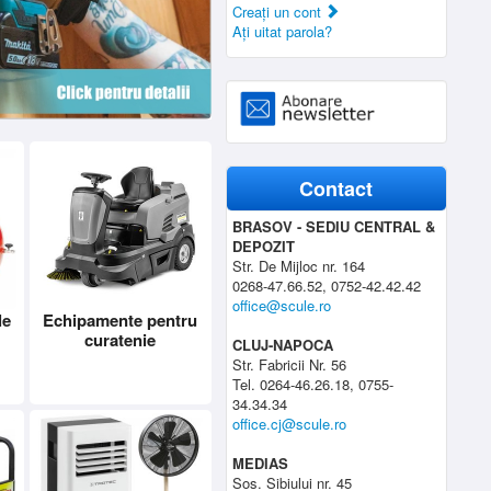
Creaţi un cont
Aţi uitat parola?
Contact
BRASOV - SEDIU CENTRAL &
DEPOZIT
Str. De Mijloc nr. 164
0268-47.66.52, 0752-42.42.42
office@scule.ro
le
Echipamente pentru
curatenie
CLUJ-NAPOCA
Str. Fabricii Nr. 56
Tel. 0264-46.26.18, 0755-
34.34.34
office.cj@scule.ro
MEDIAS
Sos. Sibiului nr. 45