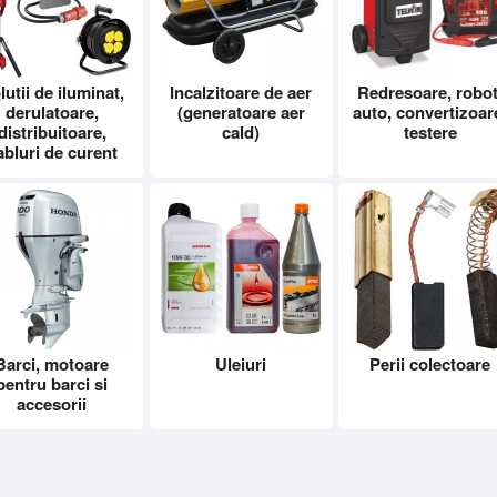
lutii de iluminat,
Incalzitoare de aer
Redresoare, robot
derulatoare,
(generatoare aer
auto, convertizoar
distribuitoare,
cald)
testere
abluri de curent
Barci, motoare
Uleiuri
Perii colectoare
pentru barci si
accesorii