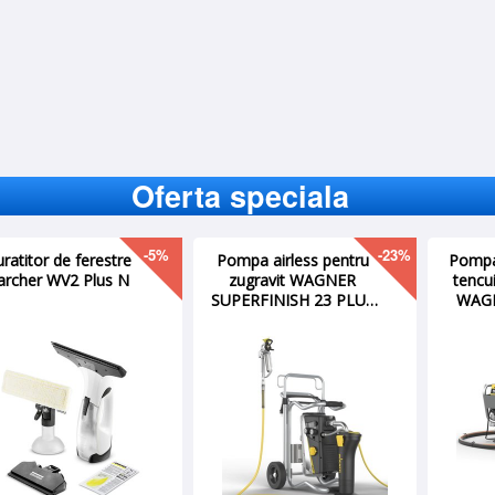
Oferta speciala
-49%
-50%
Incarcator Milwaukee
Acumulator Milwaukee
M12™, tip C12 C
18V 2Ah, M18B2