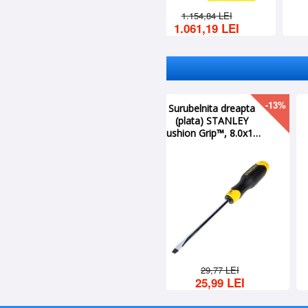
8.249,34 LEI
5.341,46 LEI
-37%
Menghina rapida pentru
tamplarie, Stanley
FatMax, 88x900 mm
484,00 LEI
305,03 LEI