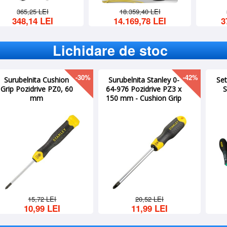
502,14 LEI
761,09 LEI
256,45 LEI
381,57 LEI
Lichidare de stoc
-72%
-69%
Burghiu (sfredel) pentru
Burghiu pentru metal
lemn, prindere hex.,
lung ALPEN 1,0 x
Ø28.0x600x530 mm
56/33, HSS DIN 340 RN
536,04 LEI
29,15 LEI
149,99 LEI
8,99 LEI