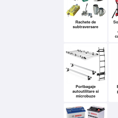
Rachete de
So
subtraversare
c
Portbagaje
autoutilitare si
microbuze