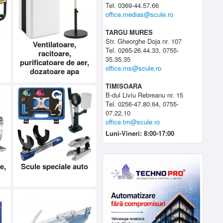
Tel. 0369-44.57.66
office.medias@scule.ro
TARGU MURES
Str. Gheorghe Doja nr. 107
Ventilatoare,
Tel. 0265-26.44.33, 0755-
racitoare,
35.35.35
purificatoare de aer,
office.ms@scule.ro
dozatoare apa
TIMISOARA
B-dul Liviu Rebreanu nr. 15
Tel. 0256-47.80.64, 0755-
07.22.10
office.tm@scule.ro
Luni-Vineri: 8:00-17:00
e,
Scule speciale auto