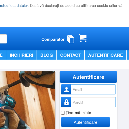
rotectie a datelor
. Dacă vă declaraţi de acord cu utilizarea cookie-urilor vă
Comparator
E
INCHIRIERI
BLOG
CONTACT
AUTENTIFICARE
Autentificare
Nume utilizator
Parolă
Ţine-mă minte
Autentificare