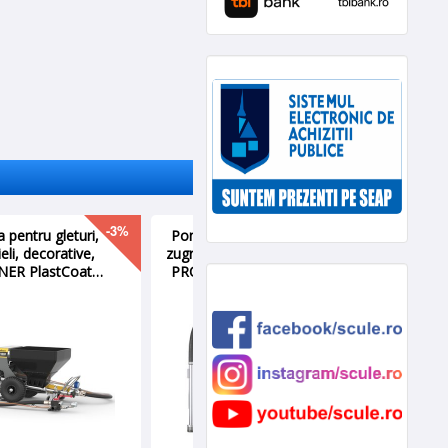
-48%
Acumulator Milwaukee
12V 2Ah, M12B2