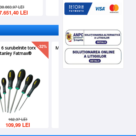
362,99 LEI
187,63 LEI
-9%
Burghiu pentru metal
HSS SPRINT DIN 338
1.2 x 38/16, ALPEN
2,73 LEI
2,48 LEI