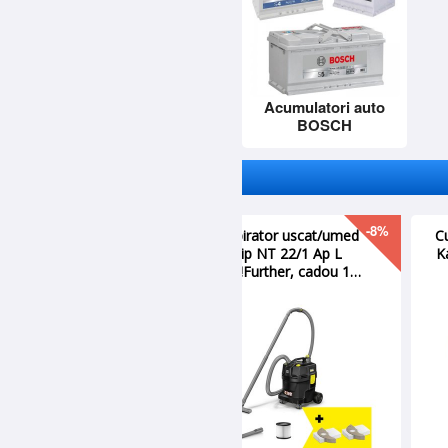
Acumulatori auto
BOSCH
-35%
Pompa airless pentru
zugravit SuperFinish 21
PRO HEA, SprayPack,
0.9 kW, WAGNE