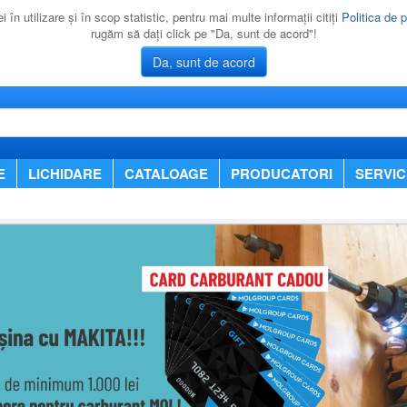
 în utilizare şi în scop statistic, pentru mai multe informaţii citiţi
Politica de p
rugăm să daţi click pe "Da, sunt de acord"!
Da, sunt de acord
E
LICHIDARE
CATALOAGE
PRODUCATORI
SERVIC