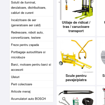
Solutii de iluminat,
derulatoare, distribuitoare,
cabluri de curent
Incalzitoare de aer
Utilaje de ridicat /
(generatoare aer cald)
tras / carucioare
transport
Redresoare, roboti auto,
convertizoare, testere
Freze pentru zapada
Portbagaje autoutilitare si
microbuze
Barci, motoare pentru barci si
accesorii
Scule pentru
S
Uleiuri
pavaje/piatra
Perii colectoare
Articole menaj
Acumulatori auto BOSCH