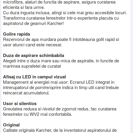
microfibra, alaturi de functia de aspirare, asigura curatarea
eficienta si fara urme.
Cu duza ingusta inclusa, atingi si cele mai greu accesibile locuri.
Transforma curatarea ferestrelor intr-o experienta placuta cu
aspiratorul de geamuri Karcher!
Golire rapida
Rezervorul de apa murdara poate fi intotdeauna golit rapid si
usor atunci cand este necesar.
Duza de aspirare schimbabila
Alegeti intre o duza mare sau mica de aspiratie, in functie de
marimea suprafetei de curatat
Afisaj cu LED in campul vizual
Management al energiei mai usor: Ecranul LED integrat in
intrerupatorul de pornire/oprire indica in timp util cand trebuie
reincarcat acumulatorul.
Usor si silentios
Greutatea redusa si nivelul de zgomot redus, fac curatarea
ferestrelor cu WV2 mai confortabila.
Original
Calitate originala Karcher, de la inventatorul aspiratorului de