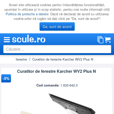
Acest site utilizează cookies pentru îmbunătăţirea funcţionalităţii,
uşurinţei în utilizare şi în scop statistic, pentru mai multe informaţii citiţi
Politica de protectie a datelor
. Dacă vă declaraţi de acord cu utilizarea
cookie-urilor vă rugăm să daţi click pe "Da, sunt de acord"!
Da, sunt de acord
pirator) de ferestre
Curatitor de ferestre Karcher WV2 Plus N
CATEGORII
PROMOTII
Curatitor de ferestre Karcher WV2 Plus N
NOUTATI
-5%
RESIGILATE
Cod comanda:
1.633-642.0
LICHIDARE
CATALOAGE
PRODUCATORI