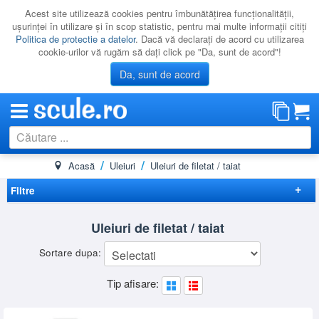
Acest site utilizează cookies pentru îmbunătăţirea funcţionalităţii,
uşurinţei în utilizare şi în scop statistic, pentru mai multe informaţii citiţi
Politica de protectie a datelor
. Dacă vă declaraţi de acord cu utilizarea
cookie-urilor vă rugăm să daţi click pe "Da, sunt de acord"!
Da, sunt de acord
Acasă
Uleiuri
Uleiuri de filetat / taiat
CATEGORII
PROMOTII
Filtre
NOUTATI
Elimina filtrele
Uleiuri de filetat / taiat
RESIGILATE
Preț
Sortare dupa:
LICHIDARE
-
Brand
Tip afisare:
CATALOAGE
ROTHENBERGER
(6)
RUKO
(4)
PRODUCATORI