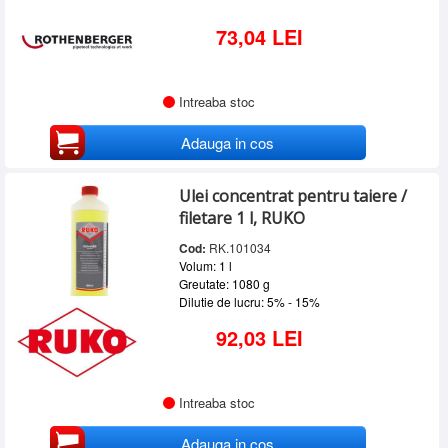
73,04 LEI
Intreaba stoc
Adauga in cos
Ulei concentrat pentru taiere /
filetare 1 l, RUKO
Cod:
RK.101034
Volum: 1 l
Greutate: 1080 g
Dilutie de lucru: 5% - 15%
92,03 LEI
Intreaba stoc
Adauga in cos