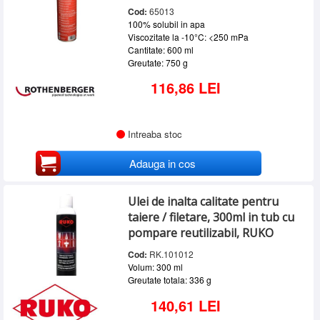
Cod:
65013
100% solubil in apa
Viscozitate la -10°C: <250 mPa
Cantitate: 600 ml
Greutate: 750 g
116,86 LEI
Intreaba stoc
Adauga in cos
Ulei de inalta calitate pentru
taiere / filetare, 300ml in tub cu
pompare reutilizabil, RUKO
Cod:
RK.101012
Volum: 300 ml
Greutate totala: 336 g
140,61 LEI