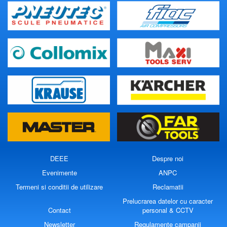
DEEE
Despre noi
Evenimente
ANPC
Termeni si conditii de utilizare
Reclamatii
Prelucrarea datelor cu caracter
Contact
personal & CCTV
Newsletter
Regulamente campanii