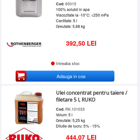
Cod:
65015
100% solubil in apa
Viscozitate la -10°C: <250 mPa
Cantitate: 5 l
Greutate: 5,68 kg
392,50 LEI
Intreaba stoc
Adauga in cos
Ulei concentrat pentru taiere /
filetare 5 l, RUKO
Cod:
RK.101033
Volum: 5 l
Greutate: 5,25 kg
Dilutie de lucru: 5% - 15%
444,07 LEI