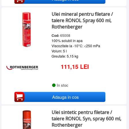
Ulei mineral pentru filetare /
taiere RONOL Spray 600 ml,
Rothenberger
Cod:
65008
100% solubil in apa
Viscozitate la -10°C: <250 mPa
Volum: 5 l
Greutate: 5,15 kg
111,15 LEI
In stoc
Adauga in cos
Ulei sintetic pentru filetare /
taiere RONOL Syn, spray 600 ml,
Rothenberger