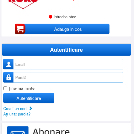
Intreaba stoc
Adauga in cos
Autentificare
Nume utilizator
Parolă
Ţine-mă minte
Autentificare
Creaţi un cont
Aţi uitat parola?