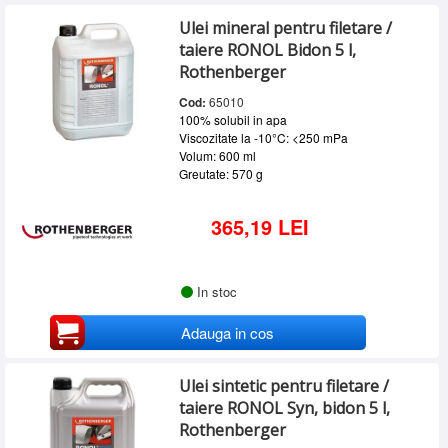
Ulei mineral pentru filetare /
taiere RONOL Bidon 5 l,
Rothenberger
Cod:
65010
100% solubil in apa
Viscozitate la -10°C: <250 mPa
Volum: 600 ml
Greutate: 570 g
365,19 LEI
In stoc
Adauga in cos
Ulei sintetic pentru filetare /
taiere RONOL Syn, bidon 5 l,
Rothenberger