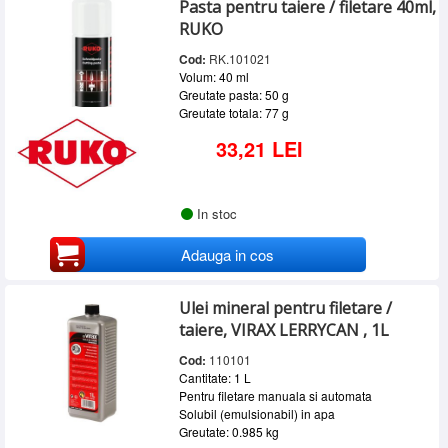
Pasta pentru taiere / filetare 40ml,
SERVICE
RUKO
INCHIRIERI
Cod:
RK.101021
Volum: 40 ml
BLOG
Greutate pasta: 50 g
Greutate totala: 77 g
CONTACT
33,21 LEI
AUTENTIFICARE
In stoc
Adauga in cos
Ulei mineral pentru filetare /
taiere, VIRAX LERRYCAN , 1L
Cod:
110101
Cantitate: 1 L
Pentru filetare manuala si automata
Solubil (emulsionabil) in apa
Greutate: 0.985 kg