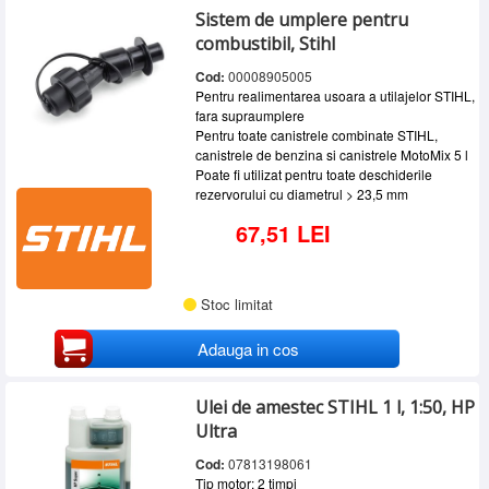
Sistem de umplere pentru
combustibil, Stihl
Cod:
00008905005
Pentru realimentarea usoara a utilajelor STIHL,
fara supraumplere
Pentru toate canistrele combinate STIHL,
canistrele de benzina si canistrele MotoMix 5 l
Poate fi utilizat pentru toate deschiderile
rezervorului cu diametrul > 23,5 mm
67,51 LEI
Stoc limitat
Adauga in cos
Ulei de amestec STIHL 1 l, 1:50, HP
Ultra
Cod:
07813198061
Tip motor: 2 timpi