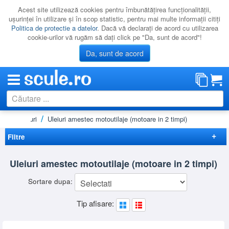
Acest site utilizează cookies pentru îmbunătăţirea funcţionalităţii,
uşurinţei în utilizare şi în scop statistic, pentru mai multe informaţii citiţi
Politica de protectie a datelor
. Dacă vă declaraţi de acord cu utilizarea
cookie-urilor vă rugăm să daţi click pe "Da, sunt de acord"!
Da, sunt de acord
asă
Uleiuri
Uleiuri amestec motoutilaje (motoare in 2 timpi)
CATEGORII
PROMOTII
Filtre
NOUTATI
Elimina filtrele
Uleiuri amestec motoutilaje (motoare in 2 timpi)
RESIGILATE
Preț
Sortare dupa:
LICHIDARE
-
Brand
Tip afisare:
CATALOAGE
MAKITA
(2)
STIHL
(6)
PRODUCATORI