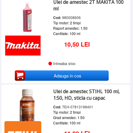
Ulei de amestec 2T MAKITA 100
SERVICE
ml
INCHIRIERI
Cod:
980008606
Tip motor: 2 timpi
BLOG
Raport amestec: 1:50
Cantitate: 100 ml
CONTACT
10,50 LEI
AUTENTIFICARE
Intreaba stoc
Adauga in cos
Ulei de amestec STIHL 100 ml,
1:50, HD, sticla cu capac
Cod:
TEH-07813198401
Tip motor: 2 timpi
Grad amestec: 1:50
Cantitate: 100 ml