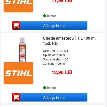
11,98 LEI
In stoc
Adauga in cos
Ulei de amestec STIHL 100 ml,
1:50, HD
Cod:
07813198401
Tip motor: 2 timpi
Grad amestec: 1:50
Cantitate: 100 ml
12,96 LEI
In stoc
Adauga in cos