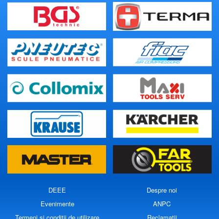
DEEE
Despre noi
Evenimente
ANPC
Termeni si conditii de utilizare
Reclamatii