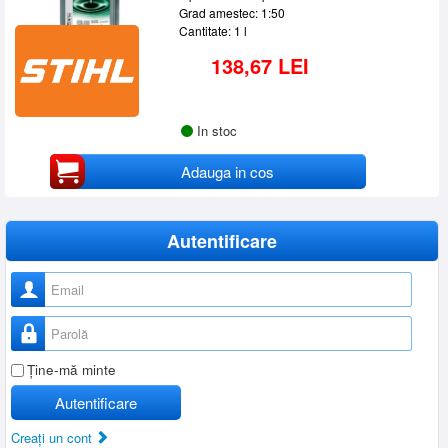
Grad amestec: 1:50
Cantitate: 1 l
138,67 LEI
In stoc
Adauga in cos
Autentificare
Nume utilizator
Parolă
Ţine-mă minte
Autentificare
Creaţi un cont