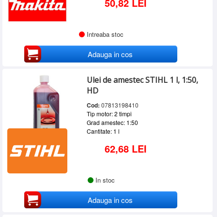
50,82 LEI
Intreaba stoc
Adauga in cos
Ulei de amestec STIHL 1 l, 1:50,
HD
Cod:
07813198410
Tip motor: 2 timpi
Grad amestec: 1:50
Cantitate: 1 l
62,68 LEI
In stoc
Adauga in cos