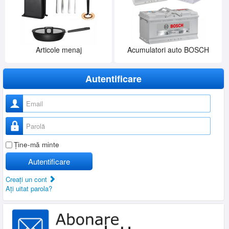
Articole menaj
Acumulatori auto BOSCH
Autentificare
Nume utilizator
Parolă
Ţine-mă minte
Autentificare
Creaţi un cont
Aţi uitat parola?