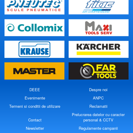
DEEE
Despre noi
Evenimente
ANPC
Termeni si conditii de utilizare
Reclamatii
Prelucrarea datelor cu caracter
Contact
personal & CCTV
Newsletter
Regulamente campanii