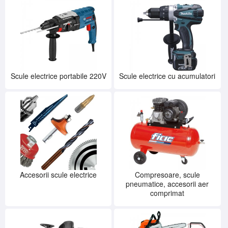
SERVICE
INCHIRIERI
BLOG
CONTACT
AUTENTIFICARE
Scule electrice portabile 220V
Scule electrice cu acumulatori
Accesorii scule electrice
Compresoare, scule
pneumatice, accesorii aer
comprimat