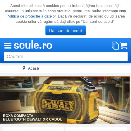
Acest site utilizează cookies pentru îmbunătăţirea funcţionalităţii,
uşurinţei în utilizare şi în scop statistic, pentru mai multe informaţii citiţi
Politica de protectie a datelor
. Dacă vă declaraţi de acord cu utilizarea
cookie-urilor vă rugăm să daţi click pe "Da, sunt de acord"!
Da, sunt de acord
Acasă
CATEGORII
PROMOTII
NOUTATI
RESIGILATE
LICHIDARE
CATALOAGE
PRODUCATORI