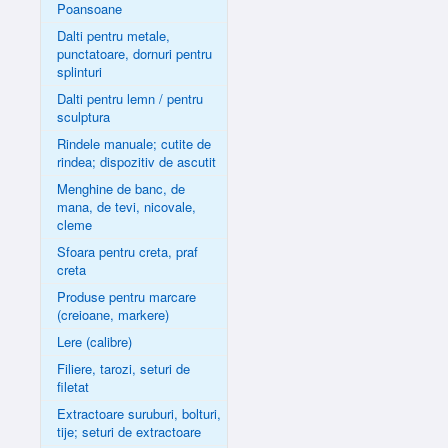
Poansoane
Dalti pentru metale,
punctatoare, dornuri pentru
splinturi
Dalti pentru lemn / pentru
sculptura
Rindele manuale; cutite de
rindea; dispozitiv de ascutit
Menghine de banc, de
mana, de tevi, nicovale,
cleme
Sfoara pentru creta, praf
creta
Produse pentru marcare
(creioane, markere)
Lere (calibre)
Filiere, tarozi, seturi de
filetat
Extractoare suruburi, bolturi,
tije; seturi de extractoare