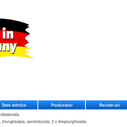
Date tehnice
Producator
Review-uri
rofesionala.
a, triunghiulara, semirotunda, 2 x dreptunghiulata.