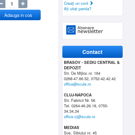
Creaţi un cont
Aţi uitat parola?
Adauga in cos
Contact
BRASOV - SEDIU CENTRAL &
DEPOZIT
Str. De Mijloc nr. 164
0268-47.66.52, 0752-42.42.42
office@scule.ro
CLUJ-NAPOCA
Str. Fabricii Nr. 56
Tel. 0264-46.26.18, 0755-
34.34.34
office.cj@scule.ro
MEDIAS
Sos. Sibiului nr. 45