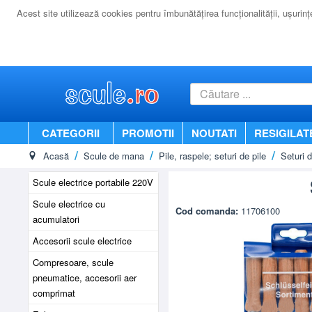
Acest site utilizează cookies pentru îmbunătăţirea funcţionalităţii, uşurinţei
CATEGORII
PROMOTII
NOUTATI
RESIGILAT
Acasă
Scule de mana
Pile, raspele; seturi de pile
Seturi d
Scule electrice portabile 220V
Scule electrice cu
Cod comanda:
11706100
acumulatori
Accesorii scule electrice
Compresoare, scule
pneumatice, accesorii aer
comprimat