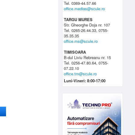
Tel. 0369-44.57.66
office.medias@scule.ro
TARGU MURES
Str. Gheorghe Doja nr. 107
Tel. 0265-26.44.33, 0755-
35.35.35
office.ms@scule.ro
TIMISOARA
B-dul Liviu Rebreanu nr. 15
Tel. 0256-47.80.64, 0755-
07.22.10
office.tm@scule.ro
Luni-Vineri: 8:00-17:00