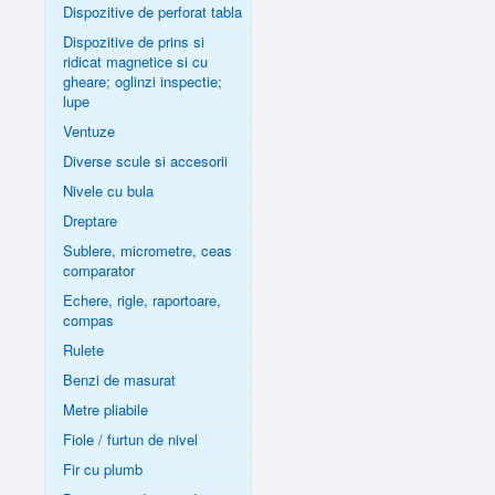
Dispozitive de perforat tabla
Dispozitive de prins si
ridicat magnetice si cu
gheare; oglinzi inspectie;
lupe
Ventuze
Diverse scule si accesorii
Nivele cu bula
Dreptare
Sublere, micrometre, ceas
comparator
Echere, rigle, raportoare,
compas
Rulete
Benzi de masurat
Metre pliabile
Fiole / furtun de nivel
Fir cu plumb