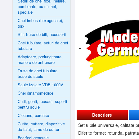
Seturi de chei fixe, inelare,
combinate, cu clichet,
speciale
Chei imbus (hexagonale),
torx
Biti, truse de biti, accesorii
Chei tubulare, seturi de chei
tubulare
Adaptoare, prelungitoare,
manere de antrenare
Truse de chei tubulare;
truse de scule
Scule izolate VDE 1000V
Chei dinamometrice
Cutii, genti, rucsaci, suporti
pentru scule
Descriere
Ciocane, baroase
Cutite, cuttere, dispozitive
Set 6 pile universale, calitate p
de taiat, lame de cutter
Diferite forme: rotunda, patrat
Foarfeci generale,