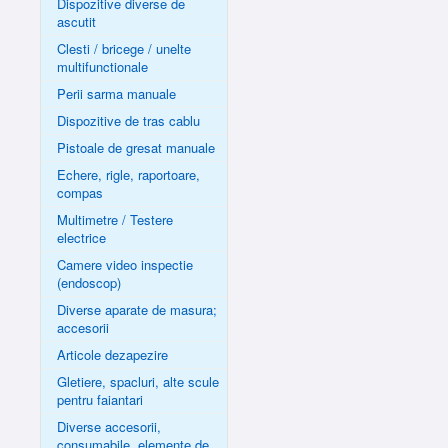
Dispozitive diverse de
ascutit
Clesti / bricege / unelte
multifunctionale
Perii sarma manuale
Dispozitive de tras cablu
Pistoale de gresat manuale
Echere, rigle, raportoare,
compas
Multimetre / Testere
electrice
Camere video inspectie
(endoscop)
Diverse aparate de masura;
accesorii
Articole dezapezire
Gletiere, spacluri, alte scule
pentru faiantari
Diverse accesorii,
consumabile, elemente de