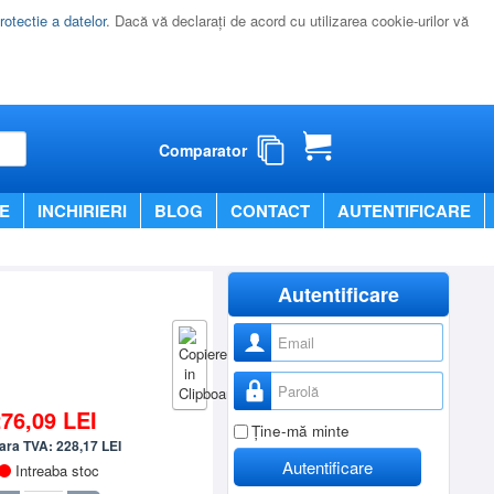
rotectie a datelor
. Dacă vă declaraţi de acord cu utilizarea cookie-urilor vă
Comparator
E
INCHIRIERI
BLOG
CONTACT
AUTENTIFICARE
Autentificare
Nume utilizator
Parolă
276,09
LEI
Ţine-mă minte
fara TVA:
228,17
LEI
Autentificare
Intreaba stoc