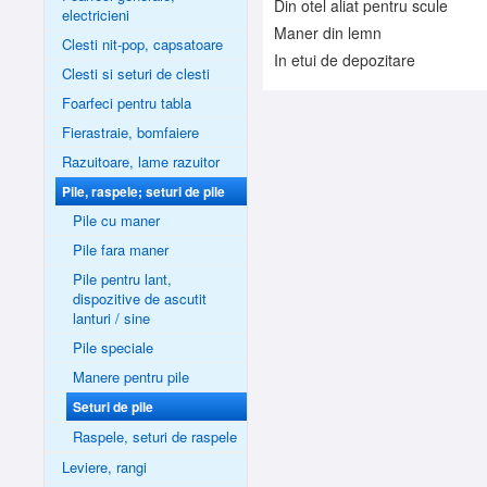
Din otel aliat pentru scule
electricieni
Maner din lemn
Clesti nit-pop, capsatoare
In etui de depozitare
Clesti si seturi de clesti
Foarfeci pentru tabla
Fierastraie, bomfaiere
Razuitoare, lame razuitor
Pile, raspele; seturi de pile
Pile cu maner
Pile fara maner
Pile pentru lant,
dispozitive de ascutit
lanturi / sine
Pile speciale
Manere pentru pile
Seturi de pile
Raspele, seturi de raspele
Leviere, rangi