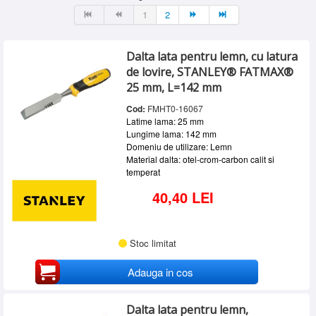
SERVICE
1
2
INCHIRIERI
Dalta lata pentru lemn, cu latura
BLOG
de lovire, STANLEY® FATMAX®
CONTACT
25 mm, L=142 mm
AUTENTIFICARE
Cod:
FMHT0-16067
Latime lama: 25 mm
Lungime lama: 142 mm
Domeniu de utilizare: Lemn
Material dalta: otel-crom-carbon calit si
temperat
40,40 LEI
Stoc limitat
Adauga in cos
Dalta lata pentru lemn,