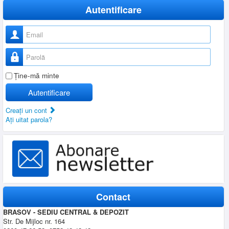
Autentificare
Nume utilizator
Parolă
Ţine-mă minte
Autentificare
Creaţi un cont
Aţi uitat parola?
Contact
BRASOV - SEDIU CENTRAL & DEPOZIT
Str. De Mijloc nr. 164