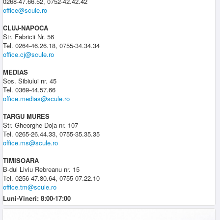
0268-47.66.52, 0752-42.42.42
office@scule.ro
CLUJ-NAPOCA
Str. Fabricii Nr. 56
Tel. 0264-46.26.18, 0755-34.34.34
office.cj@scule.ro
MEDIAS
Sos. Sibiului nr. 45
Tel. 0369-44.57.66
office.medias@scule.ro
TARGU MURES
Str. Gheorghe Doja nr. 107
Tel. 0265-26.44.33, 0755-35.35.35
office.ms@scule.ro
TIMISOARA
B-dul Liviu Rebreanu nr. 15
Tel. 0256-47.80.64, 0755-07.22.10
office.tm@scule.ro
Luni-Vineri: 8:00-17:00