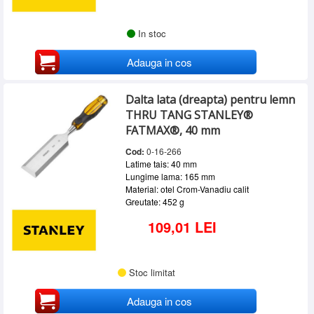
In stoc
Adauga in cos
Dalta lata (dreapta) pentru lemn
THRU TANG STANLEY®
FATMAX®, 40 mm
Cod:
0-16-266
Latime tais: 40 mm
Lungime lama: 165 mm
Material: otel Crom-Vanadiu calit
Greutate: 452 g
109,01 LEI
Stoc limitat
Adauga in cos