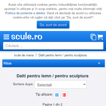
Acest site utilizează cookies pentru îmbunătăţirea funcţionalităţii,
uşurinţei în utilizare şi în scop statistic, pentru mai multe informaţii citiţi
Politica de protectie a datelor
. Dacă vă declaraţi de acord cu utilizarea
cookie-urilor vă rugăm să daţi click pe "Da, sunt de acord"!
Da, sunt de acord
Acasă
Scule de mana
Dalti pentru lemn / pentru sculptura
CATEGORII
PROMOTII
Filtre
NOUTATI
Elimina filtrele
Dalti pentru lemn / pentru sculptura
RESIGILATE
Preț
Sortare dupa:
LICHIDARE
-
Brand
Tip afisare:
CATALOAGE
BGS
(2)
DEWALT
(1)
PRODUCATORI
Pagina 1 din 2
STANLEY
(28)