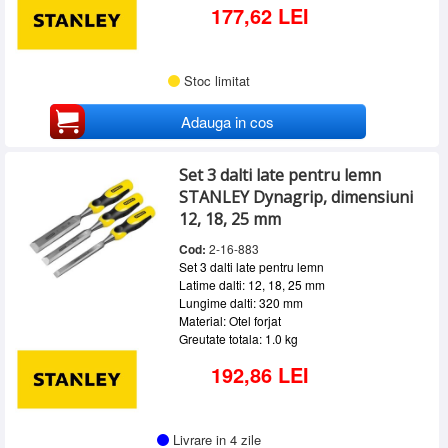
177,62 LEI
Stoc limitat
Adauga in cos
Set 3 dalti late pentru lemn
STANLEY Dynagrip, dimensiuni
12, 18, 25 mm
Cod:
2-16-883
Set 3 dalti late pentru lemn
Latime dalti: 12, 18, 25 mm
Lungime dalti: 320 mm
Material: Otel forjat
Greutate totala: 1.0 kg
192,86 LEI
Livrare in 4 zile