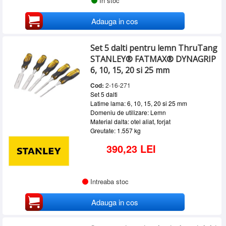
In stoc
Adauga in cos
Set 5 dalti pentru lemn ThruTang
STANLEY® FATMAX® DYNAGRIP
6, 10, 15, 20 si 25 mm
Cod:
2-16-271
Set 5 dalti
Latime lama: 6, 10, 15, 20 si 25 mm
Domeniu de utilizare: Lemn
Material dalta: otel aliat, forjat
Greutate: 1.557 kg
390,23 LEI
Intreaba stoc
Adauga in cos