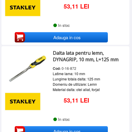
53,11 LEI
In stoc
Adauga in cos
Dalta lata pentru lemn,
DYNAGRIP, 10 mm, L=125 mm
Cod:
0-16-872
Latime lama: 10 mm
Lungime totala dalta: 125 mm
Domeniu de utilizare: Lemn
Material dalta: otel aliat, forjat
53,11 LEI
In stoc
Adauga in cos