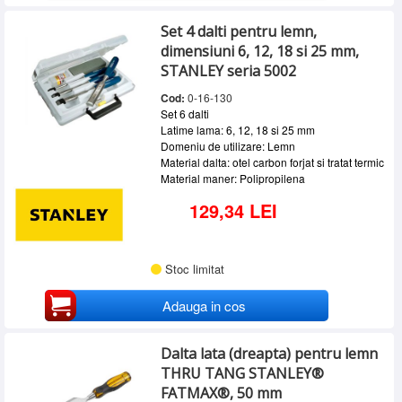
Set 4 dalti pentru lemn,
dimensiuni 6, 12, 18 si 25 mm,
STANLEY seria 5002
Cod:
0-16-130
Set 6 dalti
Latime lama: 6, 12, 18 si 25 mm
Domeniu de utilizare: Lemn
Material dalta: otel carbon forjat si tratat termic
Material maner: Polipropilena
129,34 LEI
Stoc limitat
Adauga in cos
Dalta lata (dreapta) pentru lemn
THRU TANG STANLEY®
FATMAX®, 50 mm