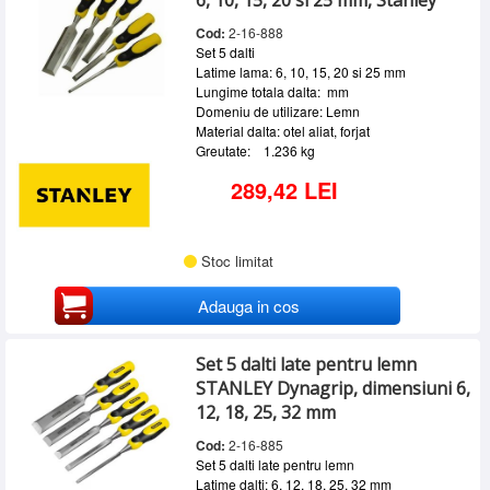
6, 10, 15, 20 si 25 mm, Stanley
Cod:
2-16-888
Set 5 dalti
Latime lama: 6, 10, 15, 20 si 25 mm
Lungime totala dalta: mm
Domeniu de utilizare: Lemn
Material dalta: otel aliat, forjat
Greutate: 1.236 kg
289,42 LEI
Stoc limitat
Adauga in cos
Set 5 dalti late pentru lemn
STANLEY Dynagrip, dimensiuni 6,
12, 18, 25, 32 mm
Cod:
2-16-885
Set 5 dalti late pentru lemn
Latime dalti: 6, 12, 18, 25, 32 mm