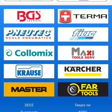
DEEE
Despre noi
Evenimente
ANPC