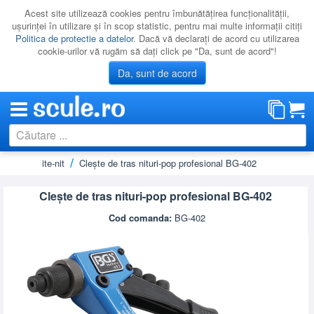
Acest site utilizează cookies pentru îmbunătăţirea funcţionalităţii,
uşurinţei în utilizare şi în scop statistic, pentru mai multe informaţii citiţi
Politica de protectie a datelor
. Dacă vă declaraţi de acord cu utilizarea
cookie-urilor vă rugăm să daţi click pe "Da, sunt de acord"!
Da, sunt de acord
-pop si piulite-nit
Cleşte de tras nituri-pop profesional BG-402
CATEGORII
PROMOTII
Cleşte de tras nituri-pop profesional BG-402
NOUTATI
Cod comanda:
BG-402
RESIGILATE
LICHIDARE
CATALOAGE
PRODUCATORI