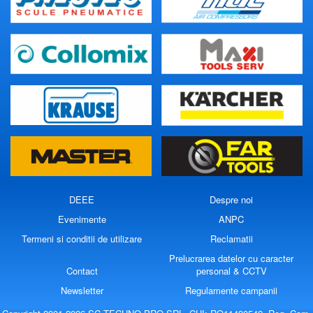
DEEE
Despre noi
Evenimente
ANPC
Termeni si conditii de utilizare
Reclamatii
Prelucrarea datelor cu caracter
Contact
personal & CCTV
Newsletter
Regulamente campanii