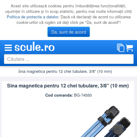
Acest site utilizează cookies pentru îmbunătăţirea funcţionalităţii,
uşurinţei în utilizare şi în scop statistic, pentru mai multe informaţii citiţi
Politica de protectie a datelor
. Dacă vă declaraţi de acord cu utilizarea
cookie-urilor vă rugăm să daţi click pe "Da, sunt de acord"!
Da, sunt de acord
ubulare
Sina magnetica pentru 12 chei tubulare, 3/8" (10 mm)
CATEGORII
PROMOTII
Sina magnetica pentru 12 chei tubulare, 3/8" (10 mm)
NOUTATI
Cod comanda:
BG-74550
RESIGILATE
LICHIDARE
CATALOAGE
PRODUCATORI