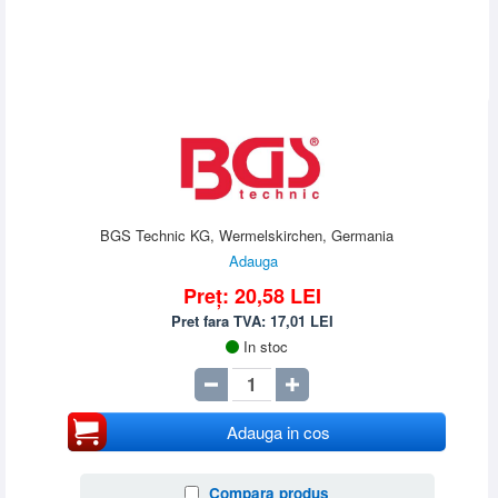
BGS Technic KG, Wermelskirchen, Germania
Adauga
Preț:
20,58
LEI
Pret fara TVA:
17,01
LEI
In stoc
Adauga in cos
Compara produs