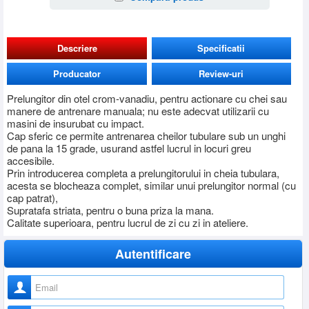
Descriere
Specificatii
Producator
Review-uri
Prelungitor din otel crom-vanadiu, pentru actionare cu chei sau
manere de antrenare manuala; nu este adecvat utilizarii cu
masini de insurubat cu impact.
Cap sferic ce permite antrenarea cheilor tubulare sub un unghi
de pana la 15 grade, usurand astfel lucrul in locuri greu
accesibile.
Prin introducerea completa a prelungitorului in cheia tubulara,
acesta se blocheaza complet, similar unui prelungitor normal (cu
cap patrat),
Supratafa striata, pentru o buna priza la mana.
Calitate superioara, pentru lucrul de zi cu zi in ateliere.
Autentificare
Nume utilizator