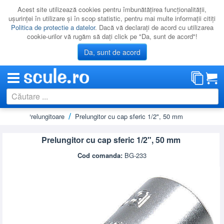
Acest site utilizează cookies pentru îmbunătăţirea funcţionalităţii,
uşurinţei în utilizare şi în scop statistic, pentru mai multe informaţii citiţi
Politica de protectie a datelor
. Dacă vă declaraţi de acord cu utilizarea
cookie-urilor vă rugăm să daţi click pe "Da, sunt de acord"!
Da, sunt de acord
renare
Prelungitoare
Prelungitor cu cap sferic 1/2", 50 mm
CATEGORII
PROMOTII
Prelungitor cu cap sferic 1/2", 50 mm
NOUTATI
Cod comanda:
BG-233
RESIGILATE
LICHIDARE
CATALOAGE
PRODUCATORI