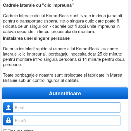
Cadrele laterale cu "clic impreuna"
Cadrele laterale ale lui KammRack sunt livrate in doua jumatati
pentru o transportare usoara, intr-o singura cutie care poate fi
ridicata de un singur om - cadrele pot fi apoi unite impreuna in
cateva secunde in timpul procesului de montare.
Instalarea unei singure persoane
Datorita instalarii rapide si usoare a lui KammRack, cu cadre
laterale „clic impreuna”, portbagajul necesita doar 25 de minute
pentru montare intr-o singura persoana si 14 minute pentru doua
persoane.
Toate portbagajele noastre sunt proiectate si fabricate in Marea
Britanie sub un control riguros al calitatii.
Autentificare
Nume utilizator
Parolă
Ţine-mă minte