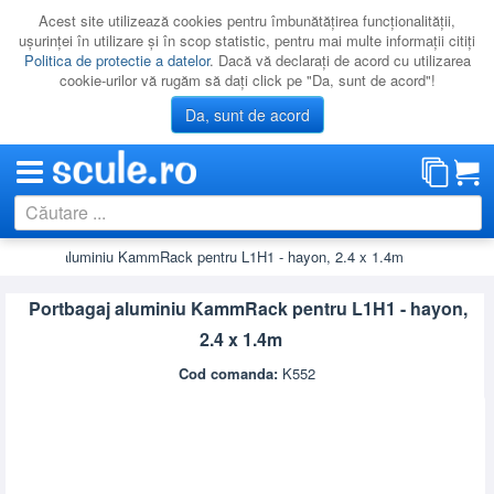
Acest site utilizează cookies pentru îmbunătăţirea funcţionalităţii,
uşurinţei în utilizare şi în scop statistic, pentru mai multe informaţii citiţi
Politica de protectie a datelor
. Dacă vă declaraţi de acord cu utilizarea
cookie-urilor vă rugăm să daţi click pe "Da, sunt de acord"!
Da, sunt de acord
Portbagaj aluminiu KammRack pentru L1H1 - hayon, 2.4 x 1.4m
CATEGORII
PROMOTII
Portbagaj aluminiu KammRack pentru L1H1 - hayon,
NOUTATI
2.4 x 1.4m
RESIGILATE
Cod comanda:
K552
LICHIDARE
CATALOAGE
PRODUCATORI