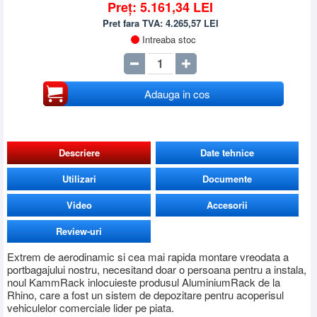
Preț:
5.161,34
LEI
Pret fara TVA:
4.265,57
LEI
Intreaba stoc
Adauga in cos
Descriere
Date tehnice
Utilizari
Documente
Video
Accesorii
Review-uri
Extrem de aerodinamic si cea mai rapida montare vreodata a
portbagajului nostru, necesitand doar o persoana pentru a instala,
noul KammRack inlocuieste produsul AluminiumRack de la
Rhino, care a fost un sistem de depozitare pentru acoperisul
vehiculelor comerciale lider pe piata.