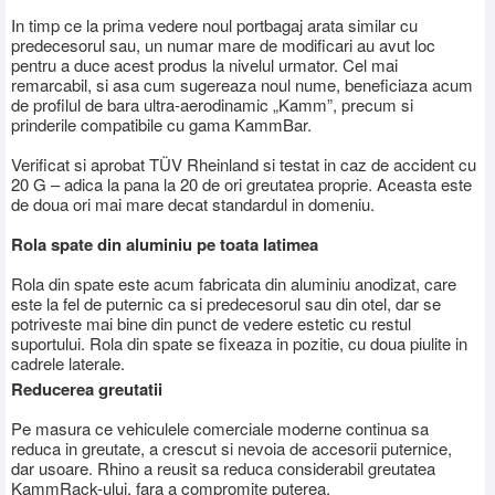
In timp ce la prima vedere noul portbagaj arata similar cu
predecesorul sau, un numar mare de modificari au avut loc
pentru a duce acest produs la nivelul urmator. Cel mai
remarcabil, si asa cum sugereaza noul nume, beneficiaza acum
de profilul de bara ultra-aerodinamic „Kamm”, precum si
prinderile compatibile cu gama KammBar.
Verificat si aprobat TÜV Rheinland si testat in caz de accident cu
20 G – adica la pana la 20 de ori greutatea proprie. Aceasta este
de doua ori mai mare decat standardul in domeniu.
Rola spate din aluminiu pe toata latimea
Rola din spate este acum fabricata din aluminiu anodizat, care
este la fel de puternic ca si predecesorul sau din otel, dar se
potriveste mai bine din punct de vedere estetic cu restul
suportului. Rola din spate se fixeaza in pozitie, cu doua piulite in
cadrele laterale.
Reducerea greutatii
Pe masura ce vehiculele comerciale moderne continua sa
reduca in greutate, a crescut si nevoia de accesorii puternice,
dar usoare. Rhino a reusit sa reduca considerabil greutatea
KammRack-ului, fara a compromite puterea.