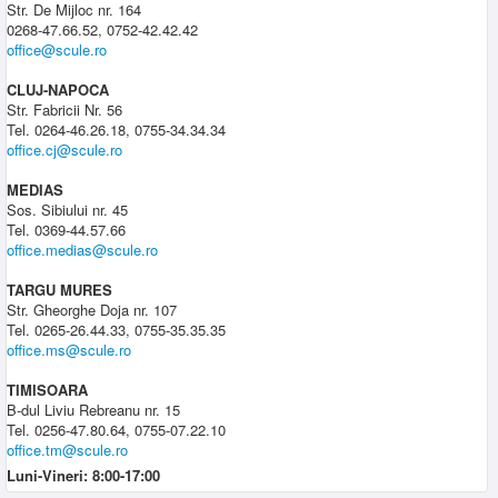
Str. De Mijloc nr. 164
0268-47.66.52, 0752-42.42.42
office@scule.ro
CLUJ-NAPOCA
Str. Fabricii Nr. 56
Tel. 0264-46.26.18, 0755-34.34.34
office.cj@scule.ro
MEDIAS
Sos. Sibiului nr. 45
Tel. 0369-44.57.66
office.medias@scule.ro
TARGU MURES
Str. Gheorghe Doja nr. 107
Tel. 0265-26.44.33, 0755-35.35.35
office.ms@scule.ro
TIMISOARA
B-dul Liviu Rebreanu nr. 15
Tel. 0256-47.80.64, 0755-07.22.10
office.tm@scule.ro
Luni-Vineri: 8:00-17:00