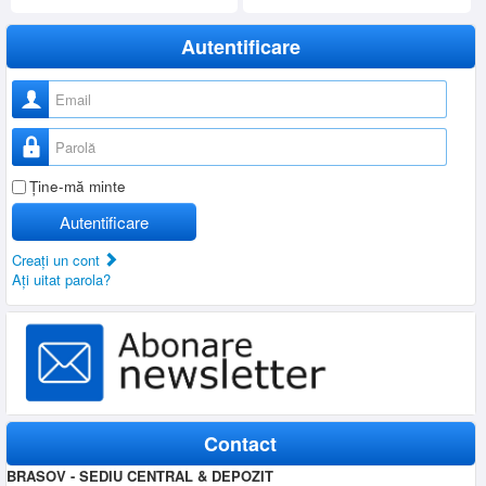
SERVICE
Autentificare
INCHIRIERI
BLOG
Nume utilizator
CONTACT
Parolă
AUTENTIFICARE
Ţine-mă minte
Autentificare
Creaţi un cont
Aţi uitat parola?
Contact
BRASOV - SEDIU CENTRAL & DEPOZIT