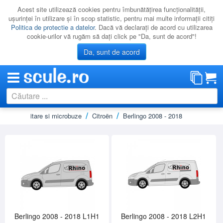
Acest site utilizează cookies pentru îmbunătăţirea funcţionalităţii,
uşurinţei în utilizare şi în scop statistic, pentru mai multe informaţii citiţi
Politica de protectie a datelor
. Dacă vă declaraţi de acord cu utilizarea
cookie-urilor vă rugăm să daţi click pe "Da, sunt de acord"!
Da, sunt de acord
je autoutilitare si microbuze
Citroën
Berlingo 2008 - 2018
CATEGORII
PROMOTII
NOUTATI
RESIGILATE
LICHIDARE
CATALOAGE
PRODUCATORI
Berlingo 2008 - 2018 L1H1
Berlingo 2008 - 2018 L2H1