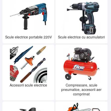
SERVICE
INCHIRIERI
BLOG
CONTACT
AUTENTIFICARE
Scule electrice portabile 220V
Scule electrice cu acumulatori
Accesorii scule electrice
Compresoare, scule
pneumatice, accesorii aer
comprimat