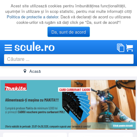
Acest site utilizează cookies pentru îmbunătăţirea funcţionalităţii,
uşurinţei în utilizare şi în scop statistic, pentru mai multe informaţii citiţi
Politica de protectie a datelor
. Dacă vă declaraţi de acord cu utilizarea
cookie-urilor vă rugăm să daţi click pe "Da, sunt de acord"!
Da, sunt de acord
Acasă
CATEGORII
PROMOTII
NOUTATI
RESIGILATE
LICHIDARE
CATALOAGE
PRODUCATORI