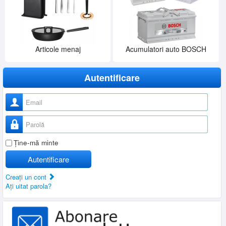
Articole menaj
Acumulatori auto BOSCH
Autentificare
Nume utilizator
Parolă
Ţine-mă minte
Autentificare
Creaţi un cont
Aţi uitat parola?