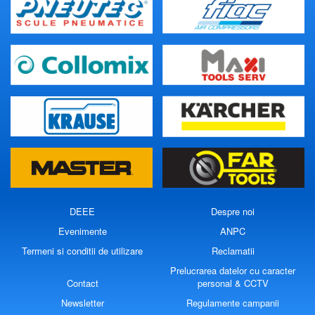
DEEE
Despre noi
Evenimente
ANPC
Termeni si conditii de utilizare
Reclamatii
Prelucrarea datelor cu caracter
Contact
personal & CCTV
Newsletter
Regulamente campanii