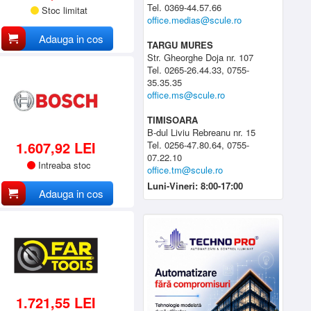
Tel. 0369-44.57.66
Stoc limitat
office.medias@scule.ro
Adauga in cos
TARGU MURES
Str. Gheorghe Doja nr. 107
Tel. 0265-26.44.33, 0755-
35.35.35
office.ms@scule.ro
TIMISOARA
B-dul Liviu Rebreanu nr. 15
1.607,92 LEI
Tel. 0256-47.80.64, 0755-
07.22.10
Intreaba stoc
office.tm@scule.ro
Luni-Vineri: 8:00-17:00
Adauga in cos
1.721,55 LEI