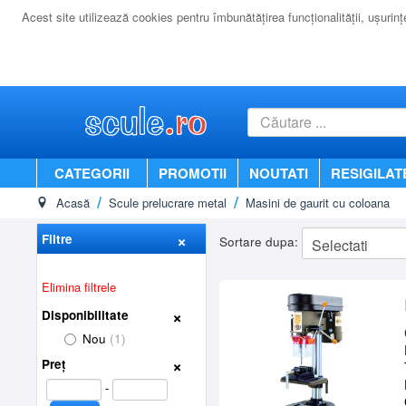
Acest site utilizează cookies pentru îmbunătăţirea funcţionalităţii, uşurinţei
CATEGORII
PROMOTII
NOUTATI
RESIGILAT
Acasă
Scule prelucrare metal
Masini de gaurit cu coloana
Filtre
Sortare dupa:
Elimina filtrele
Disponibilitate
Nou
(1)
Preț
-