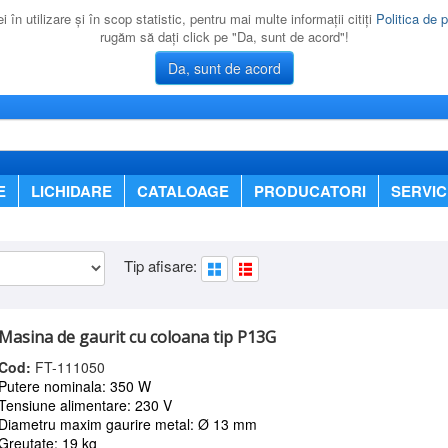
 în utilizare şi în scop statistic, pentru mai multe informaţii citiţi
Politica de p
rugăm să daţi click pe "Da, sunt de acord"!
Da, sunt de acord
E
LICHIDARE
CATALOAGE
PRODUCATORI
SERVIC
Tip afisare:
Masina de gaurit cu coloana tip P13G
Cod:
FT-111050
Putere nominala: 350 W
Tensiune alimentare: 230 V
Diametru maxim gaurire metal: Ø 13 mm
Greutate: 19 kg