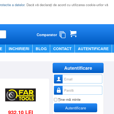
rotectie a datelor
. Dacă vă declaraţi de acord cu utilizarea cookie-urilor vă
Comparator
E
INCHIRIERI
BLOG
CONTACT
AUTENTIFICARE
Autentificare
Nume utilizator
Parolă
Ţine-mă minte
Autentificare
932,10 LEI