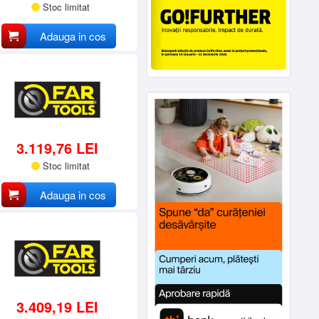
Stoc limitat
Adauga in cos
3.119,76 LEI
Stoc limitat
Adauga in cos
3.409,19 LEI