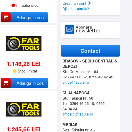
Creaţi un cont
Intreaba stoc
Aţi uitat parola?
Adauga in cos
Contact
BRASOV - SEDIU CENTRAL &
1.146,26 LEI
DEPOZIT
Stoc limitat
Str. De Mijloc nr. 164
0268-47.66.52, 0752-42.42.42
office@scule.ro
Adauga in cos
CLUJ-NAPOCA
Str. Fabricii Nr. 56
Tel. 0264-46.26.18, 0755-
34.34.34
office.cj@scule.ro
MEDIAS
1.245,66 LEI
Sos. Sibiului nr. 45