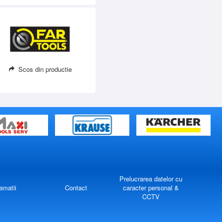
Scos din productie
Prelucrarea datelor cu
amatii
Contact
caracter personal &
CCTV