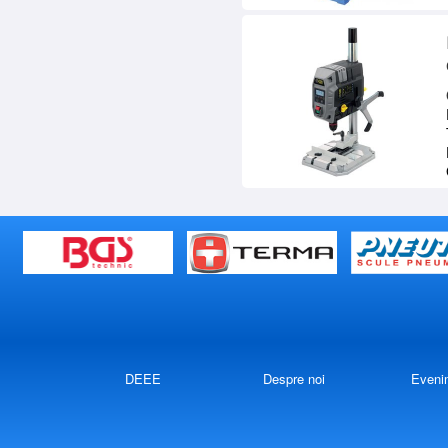
DEEE
Despre noi
Eveni