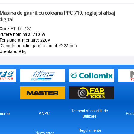
Masina de gaurit cu coloana PPC 710, reglaj si afisaj
digital
Cod:
FT-111222
Putere nominala: 710 W
Tensiune alimentare: 220V
Diametru maxim gaurire metal: Ø 22 mm
Greutate: 9 kg
Termeni si conditii de
mente
ANPC
Recl
utilizare
Regulamente
Newsletter