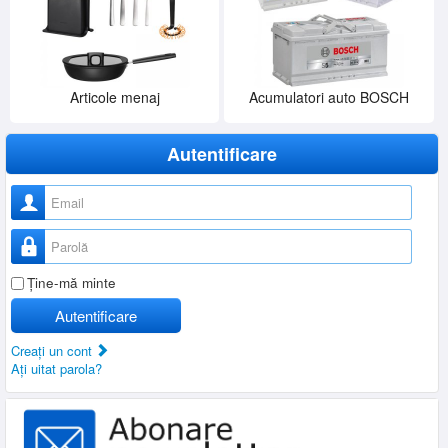
Articole menaj
Acumulatori auto BOSCH
Autentificare
Nume utilizator
Parolă
Ţine-mă minte
Autentificare
Creaţi un cont
Aţi uitat parola?