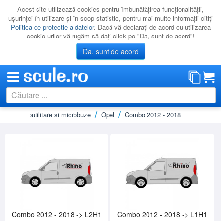
Acest site utilizează cookies pentru îmbunătăţirea funcţionalităţii,
uşurinţei în utilizare şi în scop statistic, pentru mai multe informaţii citiţi
Politica de protectie a datelor
. Dacă vă declaraţi de acord cu utilizarea
cookie-urilor vă rugăm să daţi click pe "Da, sunt de acord"!
Da, sunt de acord
bagaje autoutilitare si microbuze
Opel
Combo 2012 - 2018
CATEGORII
PROMOTII
NOUTATI
RESIGILATE
LICHIDARE
CATALOAGE
PRODUCATORI
Combo 2012 - 2018 -> L2H1
Combo 2012 - 2018 -> L1H1