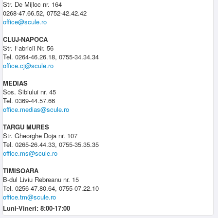
Str. De Mijloc nr. 164
0268-47.66.52, 0752-42.42.42
office@scule.ro
CLUJ-NAPOCA
Str. Fabricii Nr. 56
Tel. 0264-46.26.18, 0755-34.34.34
office.cj@scule.ro
MEDIAS
Sos. Sibiului nr. 45
Tel. 0369-44.57.66
office.medias@scule.ro
TARGU MURES
Str. Gheorghe Doja nr. 107
Tel. 0265-26.44.33, 0755-35.35.35
office.ms@scule.ro
TIMISOARA
B-dul Liviu Rebreanu nr. 15
Tel. 0256-47.80.64, 0755-07.22.10
office.tm@scule.ro
Luni-Vineri: 8:00-17:00