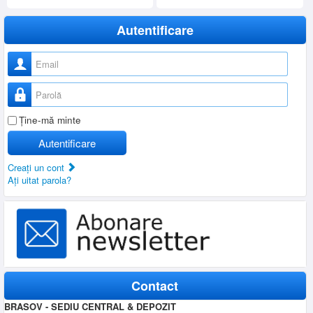
SERVICE
Autentificare
INCHIRIERI
BLOG
Nume utilizator
CONTACT
Parolă
AUTENTIFICARE
Ţine-mă minte
Autentificare
Creaţi un cont
Aţi uitat parola?
Contact
BRASOV - SEDIU CENTRAL & DEPOZIT