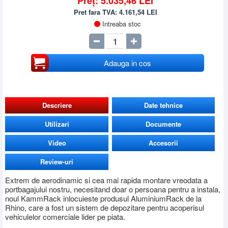
Preț:
5.035,46
LEI
Pret fara TVA:
4.161,54
LEI
Intreaba stoc
Adauga in cos
Descriere
Date tehnice
Utilizari
Documente
Video
Accesorii
Review-uri
Extrem de aerodinamic si cea mai rapida montare vreodata a
portbagajului nostru, necesitand doar o persoana pentru a instala,
noul KammRack inlocuieste produsul AluminiumRack de la
Rhino, care a fost un sistem de depozitare pentru acoperisul
vehiculelor comerciale lider pe piata.