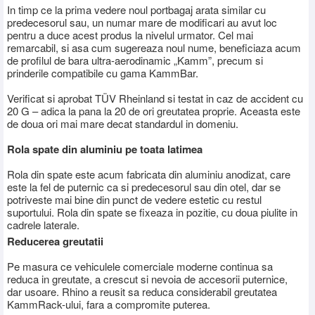
In timp ce la prima vedere noul portbagaj arata similar cu
predecesorul sau, un numar mare de modificari au avut loc
pentru a duce acest produs la nivelul urmator. Cel mai
remarcabil, si asa cum sugereaza noul nume, beneficiaza acum
de profilul de bara ultra-aerodinamic „Kamm”, precum si
prinderile compatibile cu gama KammBar.
Verificat si aprobat TÜV Rheinland si testat in caz de accident cu
20 G – adica la pana la 20 de ori greutatea proprie. Aceasta este
de doua ori mai mare decat standardul in domeniu.
Rola spate din aluminiu pe toata latimea
Rola din spate este acum fabricata din aluminiu anodizat, care
este la fel de puternic ca si predecesorul sau din otel, dar se
potriveste mai bine din punct de vedere estetic cu restul
suportului. Rola din spate se fixeaza in pozitie, cu doua piulite in
cadrele laterale.
Reducerea greutatii
Pe masura ce vehiculele comerciale moderne continua sa
reduca in greutate, a crescut si nevoia de accesorii puternice,
dar usoare. Rhino a reusit sa reduca considerabil greutatea
KammRack-ului, fara a compromite puterea.