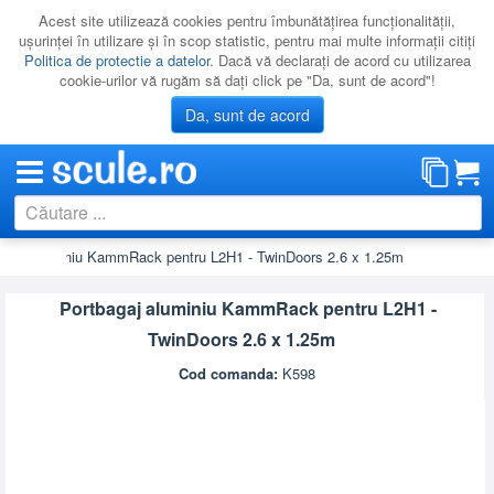
Acest site utilizează cookies pentru îmbunătăţirea funcţionalităţii,
uşurinţei în utilizare şi în scop statistic, pentru mai multe informaţii citiţi
Politica de protectie a datelor
. Dacă vă declaraţi de acord cu utilizarea
cookie-urilor vă rugăm să daţi click pe "Da, sunt de acord"!
Da, sunt de acord
agaj aluminiu KammRack pentru L2H1 - TwinDoors 2.6 x 1.25m
CATEGORII
PROMOTII
Portbagaj aluminiu KammRack pentru L2H1 -
NOUTATI
TwinDoors 2.6 x 1.25m
RESIGILATE
Cod comanda:
K598
LICHIDARE
CATALOAGE
PRODUCATORI