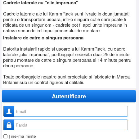
Cadrele laterale cu "clic impreuna"
Cadrele laterale ale lui KammRack sunt livrate in doua jumatati
pentru o transportare usoara, intr-o singura cutie care poate fi
ridicata de un singur om - cadrele pot fi apoi unite impreuna in
cateva secunde in timpul procesului de montare.
Instalare de catre o singura persoana
Datorita instalarii rapide si usoare a lui KammRack, cu cadre
laterale „clic impreuna”, portbagajul necesita doar 25 de minute
pentru montare de catre o singura persoana si 14 minute pentru
doua persoane.
Toate portbagajele noastre sunt proiectate si fabricate in Marea
Britanie sub un control riguros al calitatii.
Autentificare
Nume utilizator
Parolă
Ţine-mă minte