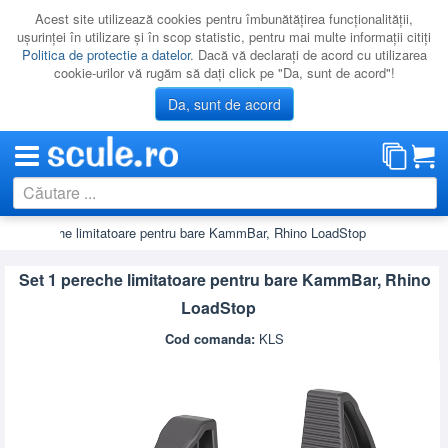
Acest site utilizează cookies pentru îmbunătăţirea funcţionalităţii,
uşurinţei în utilizare şi în scop statistic, pentru mai multe informaţii citiţi
Politica de protectie a datelor
. Dacă vă declaraţi de acord cu utilizarea
cookie-urilor vă rugăm să daţi click pe "Da, sunt de acord"!
Da, sunt de acord
et 1 pereche limitatoare pentru bare KammBar, Rhino LoadStop
CATEGORII
PROMOTII
Set 1 pereche limitatoare pentru bare KammBar, Rhino
NOUTATI
LoadStop
RESIGILATE
Cod comanda:
KLS
LICHIDARE
CATALOAGE
PRODUCATORI