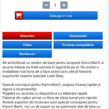
Adauga in cos
Descriere
Documente
Video
Produse compatibile
Review-uri
Ati achizitionat un sistem de bare pentru acoperis KammBar® si
acuma trebuie sa tineti sarcina in siguranta pe el. Nu exista o
modalitate mai buna de a face acest lucru decat folosind
suporturile noastre speciale Load Stop.
Special conceput pentru KammBar®, asigura fixarea rapida si
sigura a incarcaturilor.
Reglabil cu usurinta cu dispozitivul cu eliberare rapida
Fabricat din nailon armat cu fibra de sticla turnat prin injectie
Aceste suporturi de incarcare sunt special concepute pentru
Kamm Bar®, nici un alt suport nu se potriveste atat de bine cu