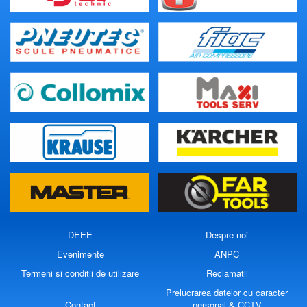
DEEE
Despre noi
Evenimente
ANPC
Termeni si conditii de utilizare
Reclamatii
Prelucrarea datelor cu caracter
Contact
personal & CCTV