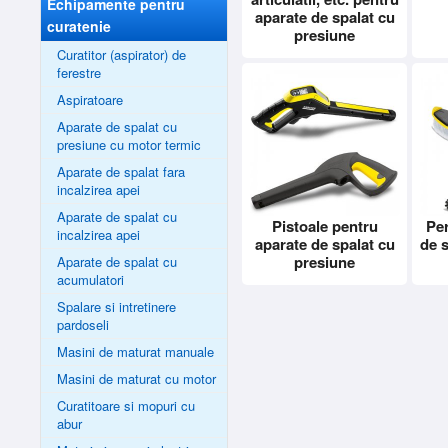
Echipamente pentru
aparate de spalat cu
curatenie
presiune
Curatitor (aspirator) de
ferestre
Aspiratoare
Aparate de spalat cu
presiune cu motor termic
Aparate de spalat fara
incalzirea apei
Aparate de spalat cu
Pistoale pentru
Per
incalzirea apei
aparate de spalat cu
de 
presiune
Aparate de spalat cu
acumulatori
Spalare si intretinere
pardoseli
Masini de maturat manuale
Masini de maturat cu motor
Curatitoare si mopuri cu
abur