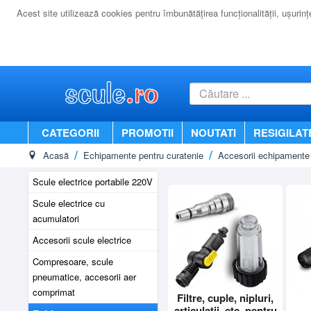
Acest site utilizează cookies pentru îmbunătăţirea funcţionalităţii, uşurinţei
CATEGORII
PROMOTII
NOUTATI
RESIGILAT
Acasă
Echipamente pentru curatenie
Accesorii echipamente 
Scule electrice portabile 220V
Scule electrice cu
acumulatori
Accesorii scule electrice
Compresoare, scule
pneumatice, accesorii aer
comprimat
Filtre, cuple, nipluri,
articulatii, etc. pentru