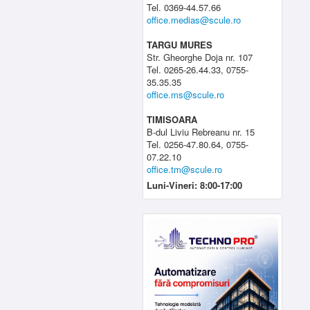
Tel. 0369-44.57.66
office.medias@scule.ro
TARGU MURES
Str. Gheorghe Doja nr. 107
Tel. 0265-26.44.33, 0755-
35.35.35
office.ms@scule.ro
TIMISOARA
B-dul Liviu Rebreanu nr. 15
Tel. 0256-47.80.64, 0755-
07.22.10
office.tm@scule.ro
Luni-Vineri: 8:00-17:00