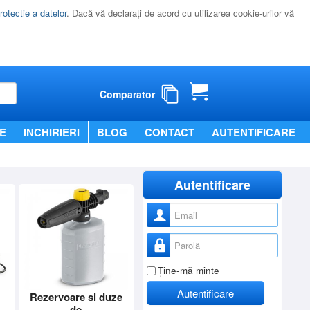
rotectie a datelor
. Dacă vă declaraţi de acord cu utilizarea cookie-urilor vă
Comparator
E
INCHIRIERI
BLOG
CONTACT
AUTENTIFICARE
Autentificare
Nume utilizator
Parolă
Ţine-mă minte
Autentificare
Rezervoare si duze
de