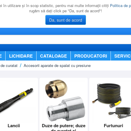
 în utilizare şi în scop statistic, pentru mai multe informaţii citiţi
Politica de p
rugăm să daţi click pe "Da, sunt de acord"!
Da, sunt de acord
E
LICHIDARE
CATALOAGE
PRODUCATORI
SERVIC
de curatat
Accesorii aparate de spalat cu presiune
Lancii
Duze de putere; duze
Furtunuri
de curatat si