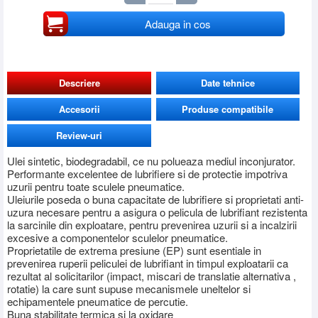
Adauga in cos
Descriere
Date tehnice
Accesorii
Produse compatibile
Review-uri
Ulei sintetic, biodegradabil, ce nu polueaza mediul inconjurator.
Performante excelentee de lubrifiere si de protectie impotriva
uzurii pentru toate sculele pneumatice.
Uleiurile poseda o buna capacitate de lubrifiere si proprietati anti-
uzura necesare pentru a asigura o pelicula de lubrifiant rezistenta
la sarcinile din exploatare, pentru prevenirea uzurii si a incalzirii
excesive a componentelor sculelor pneumatice.
Proprietatile de extrema presiune (EP) sunt esentiale in
prevenirea ruperii peliculei de lubrifiant in timpul exploatarii ca
rezultat al solicitarilor (impact, miscari de translatie alternativa ,
rotatie) la care sunt supuse mecanismele uneltelor si
echipamentele pneumatice de percutie.
Buna stabilitate termica si la oxidare