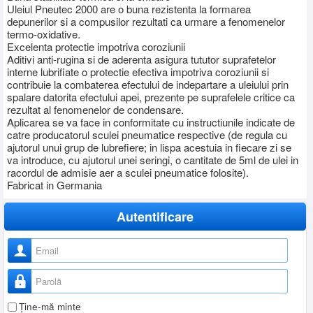
Uleiul Pneutec 2000 are o buna rezistenta la formarea
depunerilor si a compusilor rezultati ca urmare a fenomenelor
termo-oxidative.
Excelenta protectie impotriva coroziunii
Aditivi anti-rugina si de aderenta asigura tututor suprafetelor
interne lubrifiate o protectie efectiva impotriva coroziunii si
contribuie la combaterea efectului de indepartare a uleiului prin
spalare datorita efectului apei, prezente pe suprafelele critice ca
rezultat al fenomenelor de condensare.
Aplicarea se va face in conformitate cu instructiunile indicate de
catre producatorul sculei pneumatice respective (de regula cu
ajutorul unui grup de lubrefiere; in lispa acestuia in fiecare zi se
va introduce, cu ajutorul unei seringi, o cantitate de 5ml de ulei in
racordul de admisie aer a sculei pneumatice folosite).
Fabricat in Germania
Autentificare
Nume utilizator
Parolă
Ţine-mă minte