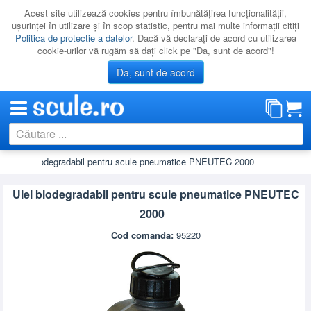
Acest site utilizează cookies pentru îmbunătăţirea funcţionalităţii,
uşurinţei în utilizare şi în scop statistic, pentru mai multe informaţii citiţi
Politica de protectie a datelor
. Dacă vă declaraţi de acord cu utilizarea
cookie-urilor vă rugăm să daţi click pe "Da, sunt de acord"!
Da, sunt de acord
Ulei biodegradabil pentru scule pneumatice PNEUTEC 2000
CATEGORII
PROMOTII
Ulei biodegradabil pentru scule pneumatice PNEUTEC
NOUTATI
2000
RESIGILATE
Cod comanda:
95220
LICHIDARE
CATALOAGE
PRODUCATORI