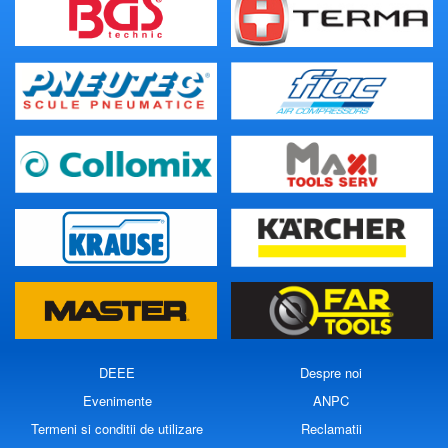
DEEE
Despre noi
Evenimente
ANPC
Termeni si conditii de utilizare
Reclamatii