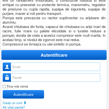
Are un randament imbunatatit, o constructie robusta si este
echipat cu presostat cu protectie termica, manometru, regulator
de presiune cu cupla rapida, supapa de siguranta, supapa de
purjare, maner si roti pentru transport.
Pompa este prevazuta cu racitor suplimentar cu aripioare din
aluminiu.
Avand chiuloasa din fonta, capacul de chiuloasa cu aripi mari de
racire, fulie mare cu palete elicoidale si o turatiei reduse a
pompei, durata de viata a acestui compresor este mult marita. In
acelasi timp, si nivelul de zgomot este mai redus.
Compresorul se livreaza cu ulei sintetic in pompa.
Autentificare
Nume utilizator
Parolă
Ţine-mă minte
Autentificare
Creaţi un cont
Aţi uitat parola?