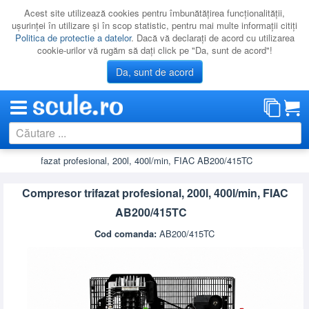
Acest site utilizează cookies pentru îmbunătăţirea funcţionalităţii,
uşurinţei în utilizare şi în scop statistic, pentru mai multe informaţii citiţi
Politica de protectie a datelor
. Dacă vă declaraţi de acord cu utilizarea
cookie-urilor vă rugăm să daţi click pe "Da, sunt de acord"!
Da, sunt de acord
presor trifazat profesional, 200l, 400l/min, FIAC AB200/415TC
CATEGORII
PROMOTII
Compresor trifazat profesional, 200l, 400l/min, FIAC
NOUTATI
AB200/415TC
RESIGILATE
Cod comanda:
AB200/415TC
LICHIDARE
CATALOAGE
PRODUCATORI