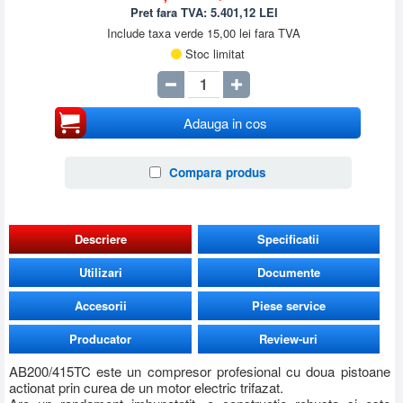
Pret fara TVA:
5.401,12
LEI
Include taxa verde 15,00 lei fara TVA
Stoc limitat
Adauga in cos
Compara produs
Descriere
Specificatii
Utilizari
Documente
Accesorii
Piese service
Producator
Review-uri
AB200/415TC este un compresor profesional cu doua pistoane
actionat prin curea de un motor electric trifazat.