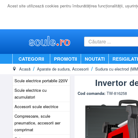
Acest site utilizează cookies pentru îmbunătăţirea funcţionalităţii, uşurinţei
CATEGORII
PROMOTII
NOUTATI
RESIGILAT
Acasă
Aparate de sudura, Accesorii
Sudura cu electrod (M
Invertor 
Scule electrice portabile 220V
Scule electrice cu
Cod comanda:
TW-816258
acumulatori
Accesorii scule electrice
Compresoare, scule
pneumatice, accesorii aer
comprimat