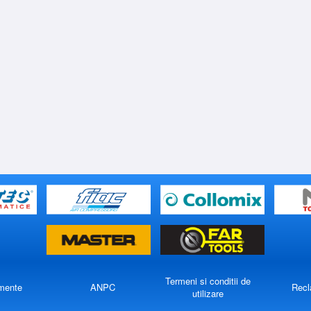
Termeni si conditii de
mente
ANPC
Recl
utilizare