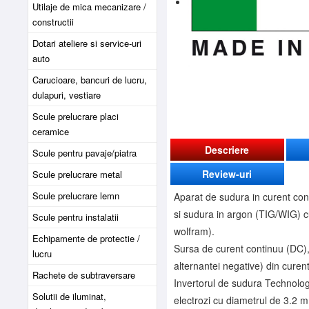
Utilaje de mica mecanizare /
constructii
Dotari ateliere si service-uri
auto
Carucioare, bancuri de lucru,
dulapuri, vestiare
Scule prelucrare placi
ceramice
Descriere
Scule pentru pavaje/piatra
Review-uri
Scule prelucrare metal
Scule prelucrare lemn
Aparat de sudura in curent conti
si sudura in argon (TIG/WIG) cu 
Scule pentru instalatii
wolfram).
Echipamente de protectie /
Sursa de curent continuu (DC),
lucru
alternantei negative) din curent
Rachete de subtraversare
Invertorul de sudura Technolo
Solutii de iluminat,
electrozi cu diametrul de 3.2 