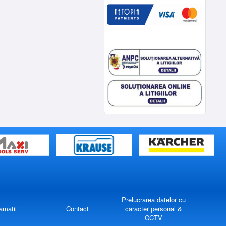
Prelucrarea datelor cu
amatii
Contact
caracter personal &
CCTV