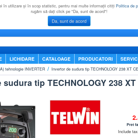
 în utilizare şi în scop statistic, pentru mai multe informaţii citiţi
Politica de p
rugăm să daţi click pe "Da, sunt de acord"!
Da, sunt de acord
E
LICHIDARE
CATALOAGE
PRODUCATORI
SERVIC
MA) tehnologie INVERTER
Invertor de sudura tip TECHNOLOGY 238 XT 
de sudura tip TECHNOLOGY 238 X
2
Pret f
Include tax