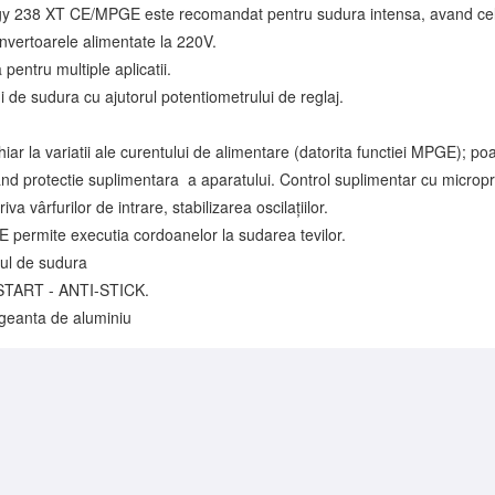
gy 238 XT CE/MPGE este recomandat pentru sudura intensa, avand cel
nvertoarele alimentate la 220V.
entru multiple aplicatii.
i de sudura cu ajutorul potentiometrului de reglaj.
hiar la variatii ale curentului de alimentare (datorita functiei MPGE); poat
nd protectie suplimentara a aparatului. Control suplimentar cu micropro
iva vârfurilor de intrare, stabilizarea oscilațiilor.
E permite executia cordoanelor la sudarea tevilor.
tul de sudura
START - ANTI-STICK.
 geanta de aluminiu