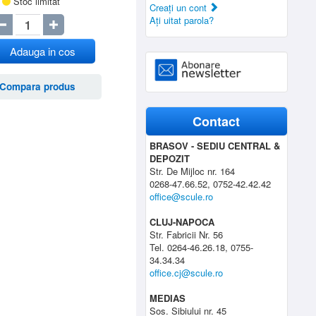
Stoc limitat
Creaţi un cont
Aţi uitat parola?
Adauga in cos
Compara produs
Contact
BRASOV - SEDIU CENTRAL &
DEPOZIT
Str. De Mijloc nr. 164
0268-47.66.52, 0752-42.42.42
office@scule.ro
CLUJ-NAPOCA
Str. Fabricii Nr. 56
Tel. 0264-46.26.18, 0755-
34.34.34
office.cj@scule.ro
MEDIAS
Sos. Sibiului nr. 45