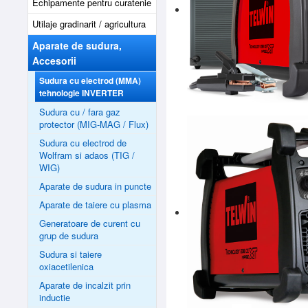
Echipamente pentru curatenie
Utilaje gradinarit / agricultura
Aparate de sudura,
Accesorii
Sudura cu electrod (MMA)
tehnologie INVERTER
Sudura cu / fara gaz
protector (MIG-MAG / Flux)
Sudura cu electrod de
Wolfram si adaos (TIG /
WIG)
Aparate de sudura in puncte
Aparate de taiere cu plasma
Generatoare de curent cu
grup de sudura
Sudura si taiere
oxiacetilenica
Aparate de incalzit prin
inductie