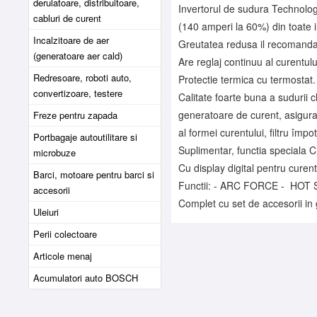
derulatoare, distribuitoare,
Invertorul de sudura Technolo
cabluri de curent
(140 amperi la 60%) din toate i
Incalzitoare de aer
Greutatea redusa il recomanda p
(generatoare aer cald)
Are reglaj continuu al curentulu
Redresoare, roboti auto,
Protectie termica cu termostat.
convertizoare, testere
Calitate foarte buna a sudurii c
generatoare de curent, asigura
Freze pentru zapada
al formei curentului, filtru împotr
Portbagaje autoutilitare si
Suplimentar, functia speciala C
microbuze
Cu display digital pentru curen
Barci, motoare pentru barci si
Functii: - ARC FORCE - HOT 
accesorii
Complet cu set de accesorii in
Uleiuri
Perii colectoare
Articole menaj
Acumulatori auto BOSCH