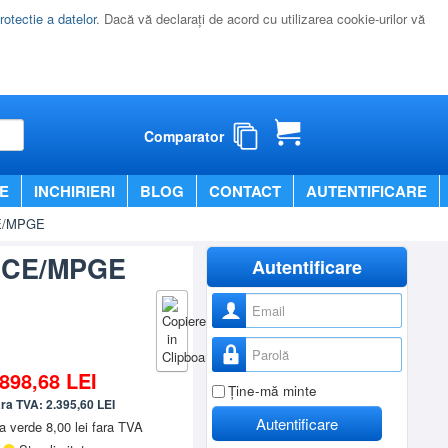
rotectie a datelor
. Dacă vă declaraţi de acord cu utilizarea cookie-urilor vă
Comparator
E
INCHIRIERI
BLOG
CONTACT
AUTENTIFICARE
CE/MPGE
T CE/MPGE
Autentificare
Nume utilizator
Parolă
.898,68
LEI
Ţine-mă minte
ara TVA:
2.395,60
LEI
Autentificare
a verde 8,00 lei fara TVA