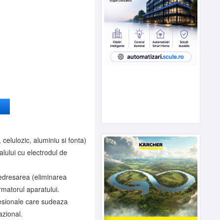
 celulozic, aluminiu si fonta)
alului cu electrodul de
redresarea (eliminarea
ormatorul aparatului.
esionale care sudeaza
azional.