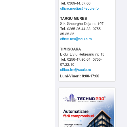
Tel. 0369-44.57.66
office.medias@scule.ro
TARGU MURES
Str. Gheorghe Doja nr. 107
Tel. 0265-26.44.33, 0755-
35.35.35
office.ms@scule.ro
TIMISOARA
B-dul Liviu Rebreanu nr. 15
Tel. 0256-47.80.64, 0755-
07.22.10
office.tm@scule.ro
Luni-Vineri: 8:00-17:00