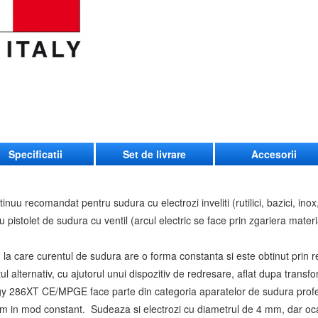
Specificatii
Set de livrare
Accesorii
nuu recomandat pentru sudura cu electrozi inveliti (rutilici, bazici, inox,
pistolet de sudura cu ventil (arcul electric se face prin zgariera materi
 la care curentul de sudura are o forma constanta si este obtinut prin 
ul alternativ, cu ajutorul unui dispozitiv de redresare, aflat dupa transf
gy 286XT CE/MPGE face parte din categoria aparatelor de sudura prof
mm in mod constant. Sudeaza si electrozi cu diametrul de 4 mm, dar oc