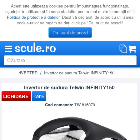
Acest site utilizează cookies pentru îmbunătăţirea funcţionalităţii,
uşurinţei în utilizare şi în scop statistic, pentru mai multe informaţii citiţi
Politica de protectie a datelor
. Dacă vă declaraţi de acord cu utilizarea
cookie-urilor vă rugăm să daţi click pe "Da, sunt de acord"!
Da, sunt de acord
tehnologie INVERTER
Invertor de sudura Telwin INFINITY150
CATEGORII
PROMOTII
Invertor de sudura Telwin INFINITY150
NOUTATI
LICHIDARE
-24%
RESIGILATE
Cod comanda:
TW-816079
LICHIDARE
CATALOAGE
PRODUCATORI