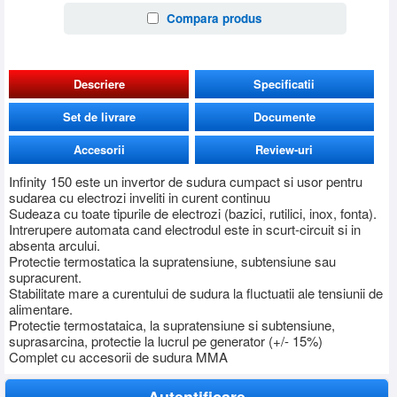
Compara produs
Descriere
Specificatii
Set de livrare
Documente
Accesorii
Review-uri
Infinity 150 este un invertor de sudura cumpact si usor pentru
sudarea cu electrozi inveliti in curent continuu
Sudeaza cu toate tipurile de electrozi (bazici, rutilici, inox, fonta).
Intrerupere automata cand electrodul este in scurt-circuit si in
absenta arcului.
Protectie termostatica la supratensiune, subtensiune sau
supracurent.
Stabilitate mare a curentului de sudura la fluctuatii ale tensiunii de
alimentare.
Protectie termostataica, la supratensiune si subtensiune,
suprasarcina, protectie la lucrul pe generator (+/- 15%)
Complet cu accesorii de sudura MMA
Autentificare