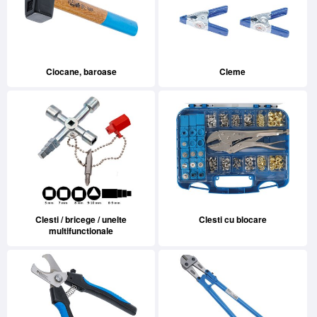
Ciocane, baroase
Cleme
Clesti / bricege / unelte
Clesti cu blocare
multifunctionale