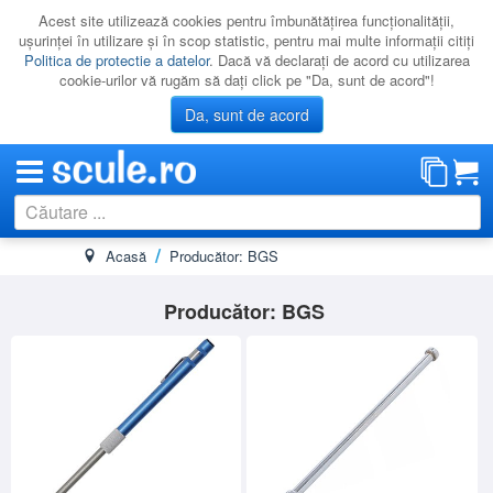
Acest site utilizează cookies pentru îmbunătăţirea funcţionalităţii,
uşurinţei în utilizare şi în scop statistic, pentru mai multe informaţii citiţi
Politica de protectie a datelor
. Dacă vă declaraţi de acord cu utilizarea
cookie-urilor vă rugăm să daţi click pe "Da, sunt de acord"!
Da, sunt de acord
Acasă
Producător: BGS
CATEGORII
PROMOTII
Producător: BGS
NOUTATI
RESIGILATE
LICHIDARE
CATALOAGE
PRODUCATORI