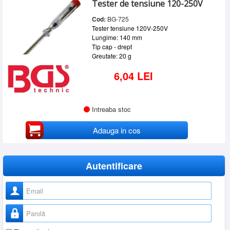
Tester de tensiune 120-250V
SERVICE
Cod:
BG-725
INCHIRIERI
Tester tensiune 120V-250V
Lungime: 140 mm
BLOG
Tip cap - drept
Greutate: 20 g
CONTACT
6,04 LEI
AUTENTIFICARE
Intreaba stoc
Adauga in cos
Autentificare
Nume utilizator
Parolă