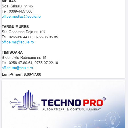
MEDIAS
Sos. Sibiului nr. 45
Tel. 0369-44.57.66
office.medias@scule.ro
TARGU MURES
Str. Gheorghe Doja nr. 107
Tel. 0265-26.44.33, 0755-35.35.35
office.ms@scule.ro
TIMISOARA
B-dul Liviu Rebreanu nr. 15
Tel. 0256-47.80.64, 0755-07.22.10
office.tm@scule.ro
Luni-Vineri: 8:00-17:00