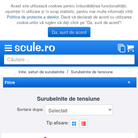
Acest site utilizează cookies pentru îmbunătăţirea funcţionalităţii,
uşurinţei în utilizare şi în scop statistic, pentru mai multe informaţii citiţi
Politica de protectie a datelor
. Dacă vă declaraţi de acord cu utilizarea
cookie-urilor vă rugăm să daţi click pe "Da, sunt de acord"!
Da, sunt de acord
Surubelnite, seturi de surubelnite
Surubelnite de tensiune
CATEGORII
PROMOTII
Filtre
NOUTATI
Elimina filtrele
Surubelnite de tensiune
RESIGILATE
Preț
Sortare dupa:
LICHIDARE
-
Brand
Tip afisare:
CATALOAGE
BGS
(1)
FELO
(4)
PRODUCATORI
STANLEY
(2)