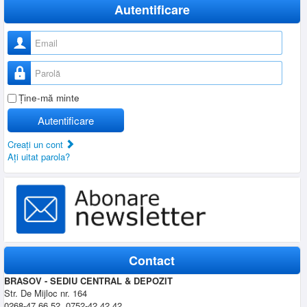
Autentificare
Nume utilizator
Parolă
Ţine-mă minte
Autentificare
Creaţi un cont
Aţi uitat parola?
Contact
BRASOV - SEDIU CENTRAL & DEPOZIT
Str. De Mijloc nr. 164
0268-47.66.52, 0752-42.42.42