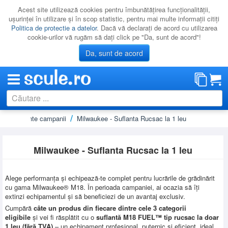
Acest site utilizează cookies pentru îmbunătăţirea funcţionalităţii,
uşurinţei în utilizare şi în scop statistic, pentru mai multe informaţii citiţi
Politica de protectie a datelor
. Dacă vă declaraţi de acord cu utilizarea
cookie-urilor vă rugăm să daţi click pe "Da, sunt de acord"!
Da, sunt de acord
Regulamente campanii
Milwaukee - Suflanta Rucsac la 1 leu
CATEGORII
PROMOTII
Milwaukee - Suflanta Rucsac la 1 leu
NOUTATI
RESIGILATE
Alege performanța și echipează-te complet pentru lucrările de grădinărit
LICHIDARE
cu gama Milwaukee® M18. În perioada campaniei, ai ocazia să îți
extinzi echipamentul și să beneficiezi de un avantaj exclusiv.
CATALOAGE
Cumpără
câte un produs din fiecare dintre cele 3 categorii
eligibile
și vei fi răsplătit cu o
suflantă M18 FUEL™ tip rucsac la doar
PRODUCATORI
1 leu (fără TVA)
– un echipament profesional, puternic și eficient, ideal