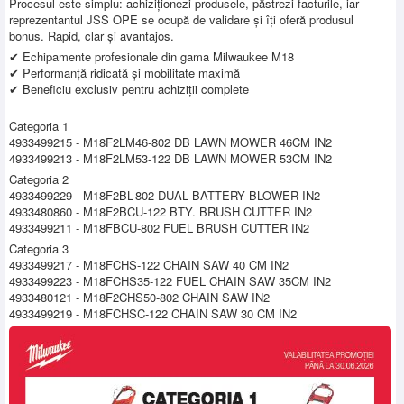
Procesul este simplu: achiziționezi produsele, păstrezi facturile, iar
reprezentantul JSS OPE se ocupă de validare și îți oferă produsul
bonus. Rapid, clar și avantajos.
✔ Echipamente profesionale din gama Milwaukee M18
✔ Performanță ridicată și mobilitate maximă
✔ Beneficiu exclusiv pentru achiziții complete
Categoria 1
4933499215 - M18F2LM46-802 DB LAWN MOWER 46CM IN2
4933499213 - M18F2LM53-122 DB LAWN MOWER 53CM IN2
Categoria 2
4933499229 - M18F2BL-802 DUAL BATTERY BLOWER IN2
4933480860 - M18F2BCU-122 BTY. BRUSH CUTTER IN2
4933499211 - M18FBCU-802 FUEL BRUSH CUTTER IN2
Categoria 3
4933499217 - M18FCHS-122 CHAIN SAW 40 CM IN2
4933499223 - M18FCHS35-122 FUEL CHAIN SAW 35CM IN2
4933480121 - M18F2CHS50-802 CHAIN SAW IN2
4933499219 - M18FCHSC-122 CHAIN SAW 30 CM IN2